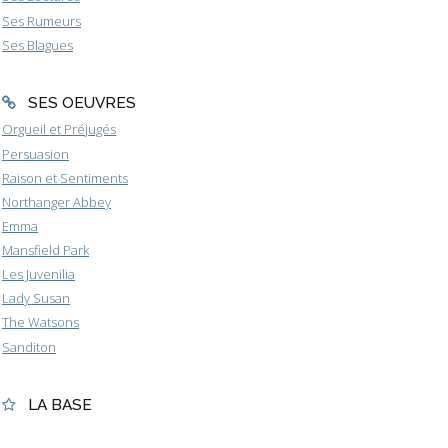
Ses Rumeurs
Ses Blagues
SES OEUVRES
Orgueil et Préjugés
Persuasion
Raison et Sentiments
Northanger Abbey
Emma
Mansfield Park
Les Juvenilia
Lady Susan
The Watsons
Sanditon
LA BASE