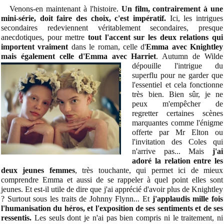
Venons-en maintenant à l'histoire.
Un film, contrairement à une
mini-série, doit faire des choix, c'est impératif.
Ici, les intrigues
secondaires redeviennent véritablement secondaires, presque
anecdotiques, pour mettre
tout l'accent sur les deux relations qui
importent vraiment
dans le roman, celle d'
Emma avec Knightley
mais également celle d'Emma avec Harriet
. Autumn de Wilde
dépouille l'intrigue du
superflu pour ne garder que
l'essentiel et cela fonctionne
très bien. Bien sûr, je ne
peux m'empêcher de
regretter certaines scènes
marquantes comme l'énigme
offerte par Mr Elton ou
l'invitation des Coles qui
n'arrive pas... Mais
j
'ai
adoré la relation entre les
deux jeunes femmes
, très touchante, qui permet ici de mieux
comprendre Emma et aussi de se rappeler à quel point elles sont
jeunes. Et est-il utile de dire que j'ai apprécié d'avoir plus de Knightley
? Surtout sous les traits de Johnny Flynn... Et
j'applaudis mille fois
l'humanisation du héros, et l'exposition de ses sentiments et de ses
ressentis.
Les seuls dont je n'ai pas bien compris ni le traitement, ni