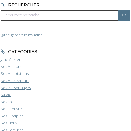
RECHERCHER
@the.garden.in.my.mind
CATÉGORIES
Jane Austen
Ses Acteurs
Ses Adaptations
Ses Admirateurs
Ses Personnages
Sa Vie
Ses Mots
Son Oeuvre
Ses Disciples
Ses Lieux
Ses Lectures