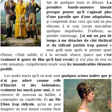
fait de quelques tours et détours.
L
a
première bande-annonce laissait
presque penser qu'il s'agissait plus
d'une parodie que d'une adaptation,
je comprends donc ceux qui sont un peu
réticents à le voir, j'avais moi-même
quelques inquiétudes. D'ailleurs,
au
premier visionnage,
j'ai mis un peu de
temps à me détacher du côté théâtral
et du ridicule parfois trop poussé
à
mon goût
m
ais après le premier quart
d'heure, c'était oublié, et à la seconde séance, (parce que
c'est
vraiment le genre de film qu'il faut revoir
) je n'ai plus du tout eu
cette sensation, complètement noyée sous
les
innombrables éléments
positifs
.
Les seules traces qu'il en reste sont
quelques scènes isolées que je
n'ai pas adoré comme celle
d'Harriet et des bohémiens,
vraiment too much pour moi.
Je me
retrouve de nouveau au théâtre, à
contempler un vaudeville. Et
un Mr
Elton trop ridicule
, qu'on ne peut
imaginer un seul instant comme étant