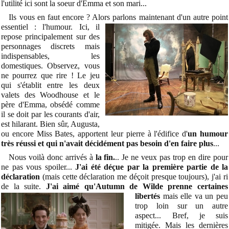
l'utilité ici sont la soeur d'Emma et son mari...
Ils vous en faut encore ? Alors parlons maintenant d'un autre point
essentiel : l'humour. Ici, il
repose principalement sur des
personnages discrets mais
indispensables, les
domestiques. Observez, vous
ne pourrez que rire ! Le jeu
qui s'établit entre les deux
valets des Woodhouse et le
père d'Emma, obsédé comme
il se doit par les courants d'air,
est hilarant. Bien sûr, Augusta,
ou encore Miss Bates, apportent leur pierre à l'édifice d'
un humour
très réussi et qui n'avait décidément pas besoin d'en faire plus
...
Nous voilà donc arrivés à
la fin.
.. Je ne veux pas trop en dire pour
ne pas vous spoiler...
J'ai été déçue par la première partie de la
déclaration
(mais cette déclaration me déçoit presque toujours), j'ai ri
de la suite.
J'ai aimé qu'Autumn de Wilde prenne certaines
libertés
mais elle va un
peu
trop loin sur un autre
aspect... Bref, je suis
mitigée. Mais les dernières