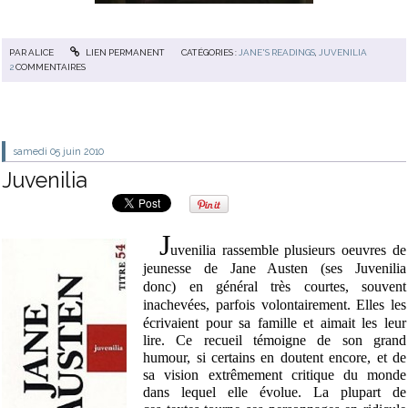
PAR
ALICE
LIEN PERMANENT
CATÉGORIES :
JANE'S READINGS
,
JUVENILIA
2
COMMENTAIRES
samedi 05
juin 2010
Juvenilia
J
uvenilia rassemble plusieurs oeuvres de
jeunesse de Jane Austen (ses Juvenilia
donc) en général très courtes, souvent
inachevées, parfois volontairement
. Elles les
écrivaient pour sa famille et aimait les leur
lire. Ce recueil témoigne de son grand
humour, si certains en doutent encore, et de
sa vision extrêmement critique du monde
dans lequel elle évolue. La plupart de