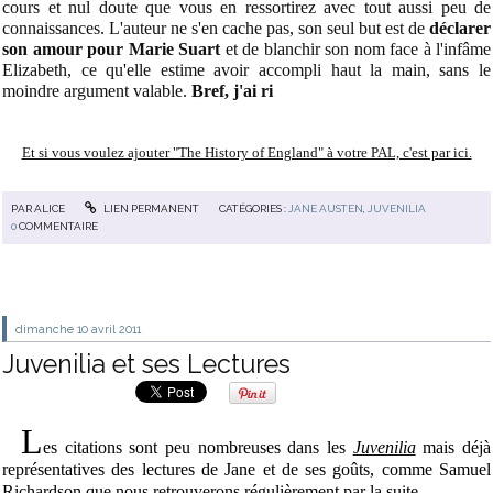
cours et nul doute que vous en ressortirez avec tout aussi peu de
connaissances. L'auteur ne s'en cache pas, son seul but est de
déclarer
son amour pour Marie Suart
et de blanchir son nom face à l'infâme
Elizabeth, ce qu'elle estime avoir accompli haut la main, sans le
moindre argument valable.
Bref, j'ai ri
Et si vous voulez ajouter "The History of England" à votre PAL, c'est par ici.
PAR
ALICE
LIEN PERMANENT
CATÉGORIES :
JANE AUSTEN
,
JUVENILIA
0
COMMENTAIRE
dimanche 10
avril 2011
Juvenilia et ses Lectures
L
es citations sont peu nombreuses dans les
Juvenilia
mais déjà
représentatives des lectures de Jane et de ses goûts, comme Samuel
Richardson que nous retrouverons régulièrement par la suite...