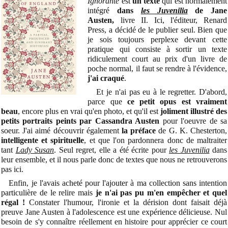
Ignorante
est
un texte
qui est normalement
intégré
dans
les Juvenilia
de Jane
Austen,
livre II. Ici, l'éditeur, Renard
Press, a décidé de le publier seul. Bien que
je sois toujours perplexe devant cette
pratique qui consiste à sortir un texte
ridiculement court au prix d'un livre de
poche normal, il faut se rendre à l'évidence,
j'ai craqué
.
Et je n'ai pas eu à le regretter. D'abord,
parce que
ce petit opus est vraiment
beau
, encore plus en vrai qu'en photo, et qu'il est
joliment illustré des
petits portraits peints par Cassandra Austen
pour l'oeuvre de sa
soeur. J'ai aimé découvrir également
la préface
de G. K. Chesterton,
intelligente et spirituelle
, et que l'on pardonnera donc de maltraiter
tant
Lady Susan
. Seul regret, elle a été écrite pour
les Juvenilia
dans
leur ensemble, et il nous parle donc de textes que nous ne retrouverons
pas ici.
Enfin, je l'avais acheté pour l'ajouter à ma collection sans intention
particulière de le relire mais
je n'ai pas pu m'en empêcher et quel
régal !
Constater l'humour, l'ironie et la dérision dont faisait déjà
preuve Jane Austen à l'adolescence est une expérience délicieuse. Nul
besoin de s'y connaître réellement en histoire pour apprécier ce court