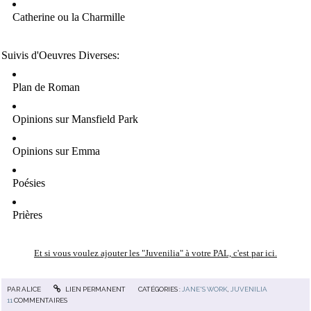
Catherine ou la Charmille
Suivis d'Oeuvres Diverses:
Plan de Roman
Opinions sur Mansfield Park
Opinions sur Emma
Poésies
Prières
Et si vous voulez ajouter les "Juvenilia" à votre PAL, c'est par ici.
PAR
ALICE
LIEN PERMANENT
CATÉGORIES :
JANE'S WORK
,
JUVENILIA
11
COMMENTAIRES