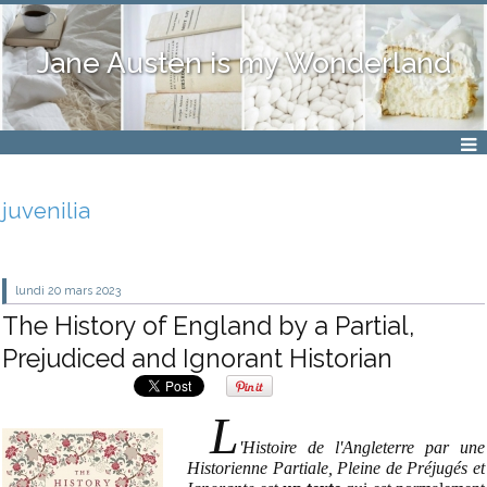
Jane Austen is my Wonderland
juvenilia
lundi 20
mars 2023
The History of England by a Partial,
Prejudiced and Ignorant Historian
L
'Histoire de l'Angleterre par une
Historienne Partiale, Pleine de Préjugés et