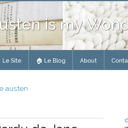
usten is my Won
 Le Site
🏠 Le Blog
About
Conta
ne austen