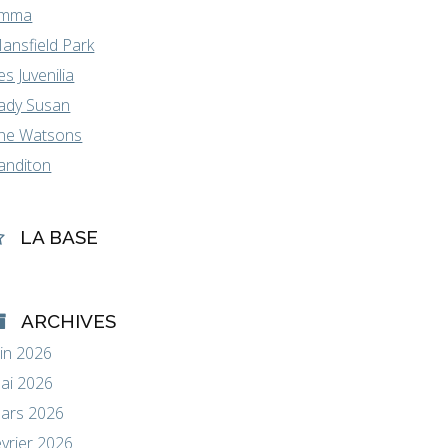
mma
ansfield Park
es Juvenilia
ady Susan
he Watsons
anditon
LA BASE
ARCHIVES
uin 2026
ai 2026
ars 2026
évrier 2026