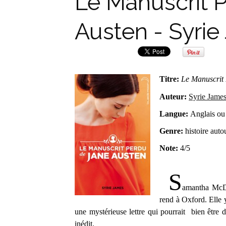
Le Manuscrit 
Austen - Syri
Titre:
Le Manuscrit
Auteur:
Syrie Jame
Langue:
Anglais ou
Genre:
histoire auto
Note:
4/5
S
amantha McDo
rend à Oxford. Elle 
une mystérieuse lettre qui pourrait bien être
inédit.