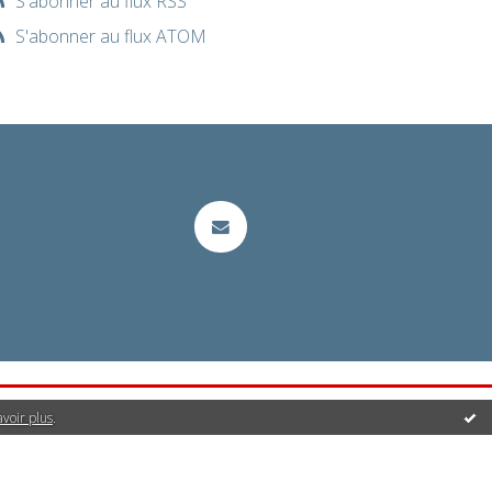
S'abonner au flux RSS
S'abonner au flux ATOM
avoir plus
.
it | Créez votre
blog
!