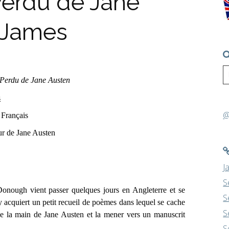
Perdu de Jane
e James
 Perdu de Jane Austen
s
@
 Français
ur de Jane Austen
J
S
nough vient passer quelques jours en Angleterre et se
S
y acquiert un petit recueil de poèmes dans lequel se cache
S
 de la main de Jane Austen et la mener vers un manuscrit
S