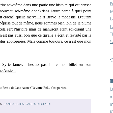
E
rire soi-même dans une partie une histoire qui est censée
M
 nouveau soi-même donc) dans l'autre partie à quel point
out craché, quelle merveille!!! Bravo la modestie. D'autant
L
 de méprise tout de même, nous sommes bien loin de la plume
L
la sert l'histoire mais ce manuscrit étant soi-disant une
T
'est pas aussi bon que ce qu'elle a écrit et revisité par la
S
 plus appropriées. Mais comme toujours, ce n'est que mon
yrie James, n'hésitez pas à lire mon billet sur son
ne Austen.
t Perdu de Jane Austen" à votre PAL, c'est par ici.
j
m
m
S :
JANE AUSTEN
,
JANE'S DISCIPLES
f