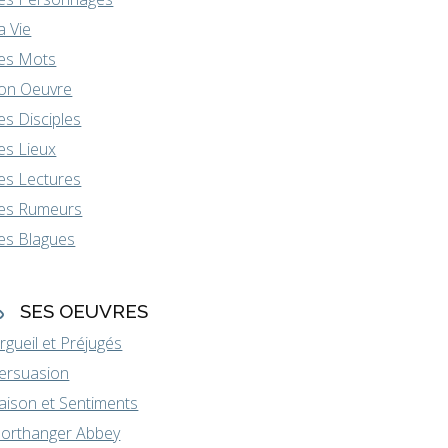
a Vie
es Mots
on Oeuvre
es Disciples
es Lieux
es Lectures
es Rumeurs
es Blagues
SES OEUVRES
rgueil et Préjugés
ersuasion
aison et Sentiments
orthanger Abbey