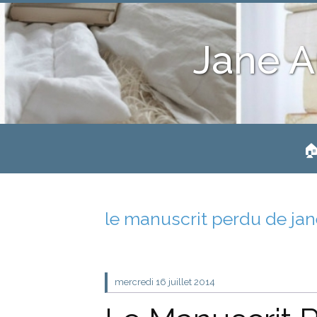
Jane A
🏠
le manuscrit perdu de ja
mercredi 16
juillet 2014