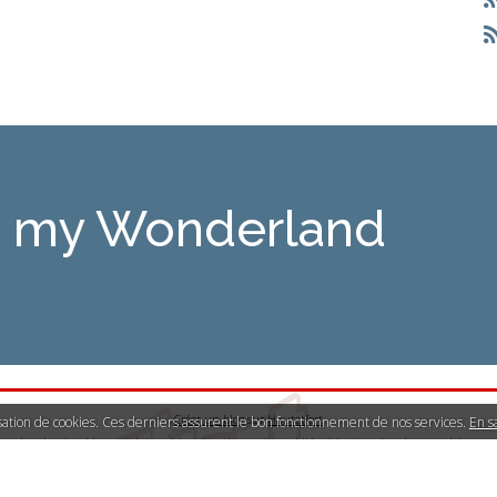
is my Wonderland
Créer un blog
sur
Hautetfort
lisation de cookies. Ces derniers assurent le bon fonctionnement de nos services.
En s
Les derniers blogs mis à jour
|
Les dernières notes publiées
|
Les tags les plus populaires
llicite
|
Mentions légales de ce blog
|
Hautetfort
est une marque déposée de la société talkSpir