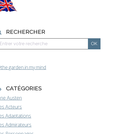
RECHERCHER
the.garden.in.my.mind
CATÉGORIES
ane Austen
es Acteurs
es Adaptations
es Admirateurs
es Personnages