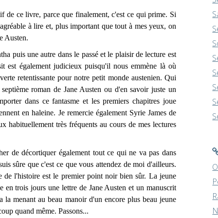
S
 de ce livre, parce que finalement, c'est ce qui prime. Si
t agréable à lire et, plus important que tout à mes yeux, on
S
ne Austen.
S
 puis une autre dans le passé et le plaisir de lecture est
S
it est également judicieux puisqu'il nous emmène là où
S
uverte retentissante pour notre petit monde austenien. Qui
S
un septième roman de Jane Austen ou d'en savoir juste un
S
mporter dans ce fantasme et les premiers chapitres joue
tiennent en haleine. Je remercie également Syrie James de
S
x habituellement très fréquents au cours de mes lectures
 de décortiquer également tout ce qui ne va pas dans
uis sûre que c'est ce que vous attendez de moi d'ailleurs.
O
de l'histoire est le premier point noir bien sûr. La jeune
P
 en trois jours une lettre de Jane Austen et un manuscrit
R
 ça la menant au beau manoir d'un encore plus beau jeune
N
aucoup quand même. Passons...