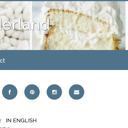
derland
ct
IN ENGLISH