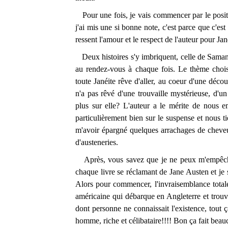
Pour une fois, je vais commencer par le positif
j'ai mis une si bonne note, c'est parce que c'es
ressent l'amour et le respect de l'auteur pour Ja
Deux histoires s'y imbriquent, celle de Samantha
au rendez-vous à chaque fois. Le thème chois
toute Janéite rêve d'aller, au coeur d'une déco
n'a pas rêvé d'une trouvaille mystérieuse, d'
plus sur elle? L'auteur a le mérite de nous e
particulièrement bien sur le suspense et nous 
m'avoir épargné quelques arrachages de cheveu
d'austeneries.
Après, vous savez que je ne peux m'empêcher
chaque livre se réclamant de Jane Austen et je s
Alors pour commencer, l'invraisemblance totale 
américaine qui débarque en Angleterre et trouve
dont personne ne connaissait l'existence, tout
homme, riche et célibataire!!!! Bon ça fait be