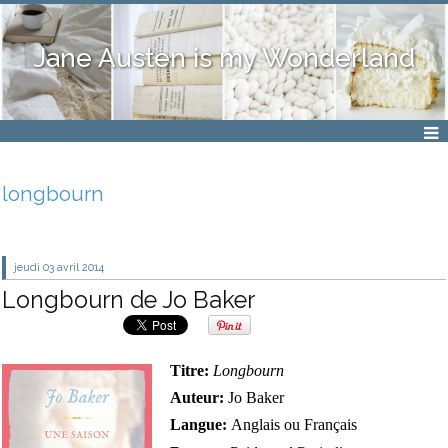
Jane Austen is my Wonderland
longbourn
jeudi 03
avril 2014
Longbourn de Jo Baker
Titre:
Longbourn
Auteur:
Jo Baker
Langue:
Anglais ou Français