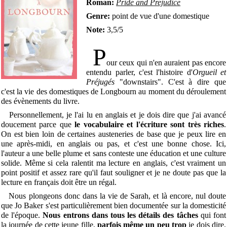
Roman:
Pride
and Prejudice
Genre:
point de vue d'une domestique
Note:
3,5/5
P
our ceux qui n'en auraient pas encore
entendu parler, c'est l'histoire d'
Orgueil et
Préjugés
"downstairs". C'est à dire que
c'est la vie des domestiques de Longbourn au moment du déroulement
des évènements du livre.
Personnellement, je l'ai lu en anglais et je dois dire que j'ai avancé
doucement parce que
le vocabulaire et l'écriture sont très riches
.
On est bien loin de certaines austeneries de base que je peux lire en
une après-midi, en anglais ou pas, et c'est une bonne chose. Ici,
l'auteur a une belle plume et sans conteste une éducation et une culture
solide. Même si cela ralentit ma lecture en anglais, c'est vraiment un
point positif et assez rare qu'il faut souligner et je ne doute pas que la
lecture en français doit être un régal.
Nous plongeons donc dans la vie de Sarah, et là encore, nul doute
que Jo Baker s'est particulièrement bien documentée sur la domesticité
de l'époque.
Nous entrons dans tous les détails des tâches
qui font
la journée de cette jeune fille,
parfois même un peu trop
je dois dire.