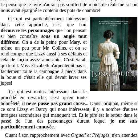
Je pense que le livre n'aurait pas souffert de moins de réalisme si l'on
nous avait épargné le contenu des pots de chambre!
Ce qui est particulièrement intéressant
dans cette approche, c'est que l'
on
découvre les personnages
que l'on pensait
si bien connaître
sous un angle tout
différent
. On a de la peine pour Mary, et
même un peu pour Mr. Collins, et on se
rend compte que Lizzy aussi à ses défauts et
cela de façon assez amusante. C'est Sarah
qui le dit: Miss Elizabeth n'arpenterait pas si
facilement toute la campagne à pieds dans
la boue si c'était elle qui devait laver ses
jupes!
Ce qui est moins intéressant dans le
procédé en revanche, c'est qu'en toute
honnêteté,
il ne se passe pas grand chose
... Dans l'original, même si
ce sont Lizzy et Darcy qui nous intéressent, il y a nombre d'autres
intrigues secondaires qui manquent ici. Et le pire est le retour dans le
passé de l'un des personnages durant lequel
je me suis
particulièrement ennuyée
.
Quant à son rapprochement avec
Orgueil et Préjugés
, n'en attendez