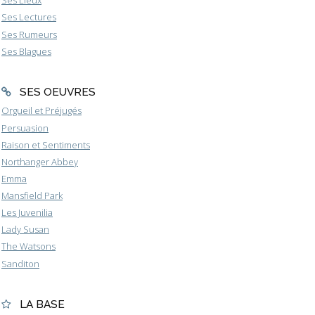
Ses Lieux
Ses Lectures
Ses Rumeurs
Ses Blagues
SES OEUVRES
Orgueil et Préjugés
Persuasion
Raison et Sentiments
Northanger Abbey
Emma
Mansfield Park
Les Juvenilia
Lady Susan
The Watsons
Sanditon
LA BASE