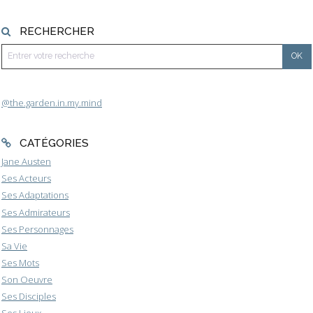
RECHERCHER
@the.garden.in.my.mind
CATÉGORIES
Jane Austen
Ses Acteurs
Ses Adaptations
Ses Admirateurs
Ses Personnages
Sa Vie
Ses Mots
Son Oeuvre
Ses Disciples