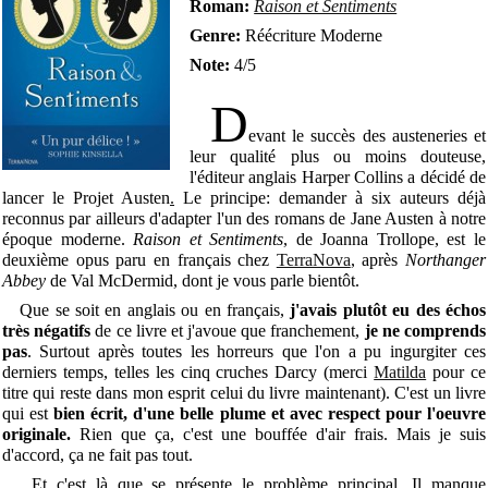
Roman:
Raison et Sentiments
Genre:
Réécriture Moderne
Note:
4/5
D
evant le succès des austeneries et
leur qualité plus ou moins douteuse,
l'éditeur anglais Harper Collins a décidé de
lancer le Projet Austen
.
Le principe: demander à six auteurs déjà
reconnus par ailleurs d'adapter l'un des romans de Jane Austen à notre
époque moderne.
Raison et Sentiments
, de Joanna Trollope, est le
deuxième opus paru en français chez
TerraNova
, après
Northanger
Abbey
de Val McDermid, dont je vous parle bientôt.
Que se soit en anglais ou en français,
j'avais plutôt eu des échos
très négatifs
de ce livre et j'avoue que franchement,
je ne comprends
pas
. Surtout après toutes les horreurs que l'on a pu ingurgiter ces
derniers temps, telles les cinq cruches Darcy (merci
Matilda
pour ce
titre qui reste dans mon esprit celui du livre maintenant). C'est un livre
qui est
bien écrit, d'une belle plume et avec respect pour l'oeuvre
originale.
Rien que ça, c'est une bouffée d'air frais. Mais je suis
d'accord, ça ne fait pas tout.
Et c'est là que se présente le problème principal. Il manque