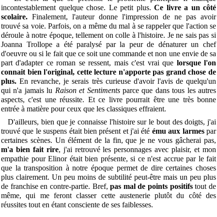
incontestablement quelque chose. Le petit plus.
Ce livre a un côté
scolaire.
Finalement, l'auteur donne l'impression de ne pas avoir
trouvé sa voie. Parfois, on a même du mal à se rappeler que l'action se
déroule à notre époque, tellement on colle à l'histoire. Je ne sais pas si
Joanna Trollope a été paralysé par la peur de dénaturer un chef
d'oeuvre ou si le fait que ce soit une commande et non une envie de sa
part d'adapter ce roman se ressent, mais c'est vrai que
lorsque l'on
connait bien l'original, cette lecture n'apporte pas grand chose de
plus.
En revanche, je serais très curieuse d'avoir l'avis de quelqu'un
qui n'a jamais lu
Raison et Sentiments
parce que dans tous les autres
aspects, c'est une réussite. Et ce livre pourrait être une très bonne
entrée à matière pour ceux que les classiques effraient.
D'ailleurs, bien que je connaisse l'histoire sur le bout des doigts, j'ai
trouvé que le suspens était bien présent et j'ai été
ému aux larmes
par
certaines scènes. Un élément de la fin, que je ne vous gâcherai pas,
m'a bien fait rire
, j'ai retrouvé les personnages avec plaisir, et mon
empathie pour Elinor était bien présente, si ce n'est accrue par le fait
que la transposition à notre époque permet de dire certaines choses
plus clairement. Un peu moins de subtilité peut-être mais un peu plus
de franchise en contre-partie. Bref,
pas mal de points positifs
tout de
même, qui me feront classer cette austenerie plutôt du côté des
réussites tout en étant consciente de ses faiblesses.