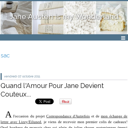
Jane Austen is my Wonderland
sac
vendredi 07
octobre 2011
Quand l'Amour Pour Jane Devient
Couteux...
A
l'occasion du projet
Correspondance d'Autrefois
et de
mon échange de
lettre avec Lizzy/Eiluned
, je viens de recevoir mon premier colis de cadeaux!
Quel bonheur de recevoir chez soi plein de jolies choses austeniennes (merci