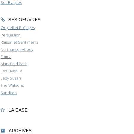
Ses Blagues
SES OEUVRES
Orgueil et Préjugés
Persuasion
Raison et Sentiments
Northanger Abbey
Emma
Mansfield Park
Les Juvenilia
Lady Susan
The Watsons
Sanditon
LA BASE
ARCHIVES