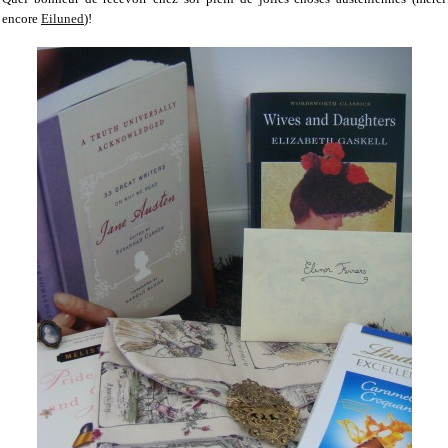
encore
Eiluned
)!