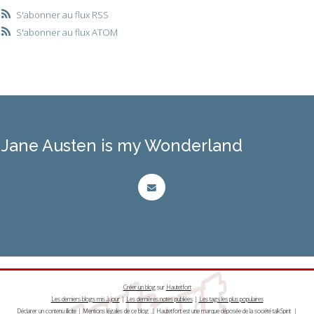
S'abonner au flux RSS
S'abonner au flux ATOM
Jane Austen is my Wonderland
Créer un blog
sur
Hautetfort
Les derniers blogs mis à jour
|
Les dernières notes publiées
|
Les tags les plus populaires
Déclarer un contenu illicite
|
Mentions légales de ce blog
|
Hautetfort
est une marque déposée de la société talkSpirit |