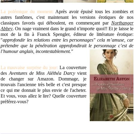
La polémique du moment:
Après avoir épuisé tous les zombies et
autres fantômes, c'est maintenant les versions érotiques de nos
classiques favoris qui déboulent, en commençant par
Northanger
Abbey
. On nage vraiment dans le grand n'importe quoi!! Et je laisse le
mot de la fin à Franck Spengler, éditeur de littérature érotique:
"
approfondir les relations entre les personnages" cela m’amuse, car
prétendre que la pénétration approfondirait le personnage
c’est de
l’humour anglais, incontestablement."
La mauvaise surprise du jour:
La couverture
des
Aventures de Miss Aléthéa Darcy
vient
de changer sur Amazon. Dommage, je
trouvais l'ancienne très belle et c'est presque
ce qui me donnait le plus envie de l'acheter.
Et vous, vous allez le lire? Quelle couverture
préférez-vous?