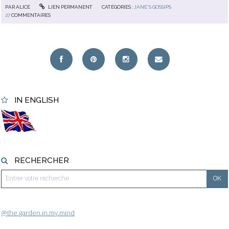
PAR
ALICE
LIEN PERMANENT
CATÉGORIES :
JANE'S GOSSIPS
27
COMMENTAIRES
IN ENGLISH
RECHERCHER
@the.garden.in.my.mind