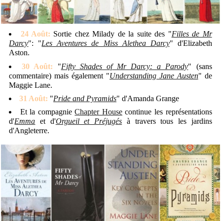
24 Août:
Sortie chez Milady de la suite des "
Filles de Mr
Darcy
": "
Les Aventures de Miss Alethea Darcy
" d'Elizabeth
Aston.
30 Août:
"
Fifty Shades of Mr Darcy: a Parody
" (sans
commentaire) mais également "
Understanding Jane Austen
" de
Maggie Lane.
31 Août:
"
Pride and Pyramids
" d'Amanda Grange
Et la compagnie
Chapter House
continue les représentations
d'
Emma
et d'
Orgueil et Préjugés
à travers tous les jardins
d'Angleterre.