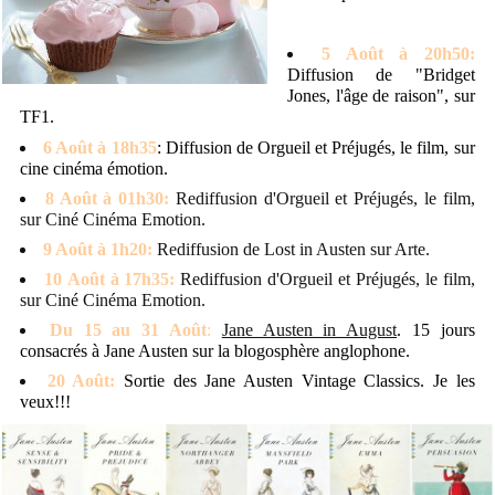
5 Août à 20h50:
Diffusion de "Bridget
Jones, l'âge de raison", sur
TF1.
6 Août à 18h35
: Diffusion de Orgueil et Préjugés, le film, sur
cine cinéma émotion.
8 Août à 01h30:
Rediffusion d'Orgueil et Préjugés, le film,
sur Ciné Cinéma Emotion.
9 Août à 1h20:
Rediffusion de Lost in Austen sur Arte.
10 Août à 17h35:
Rediffusion d'Orgueil et Préjugés, le film,
sur Ciné Cinéma Emotion.
Du 15 au 31 Août
:
Jane Austen in August
. 15 jours
consacrés à Jane Austen sur la blogosphère anglophone.
20 Août:
Sortie des Jane Austen Vintage Classics. Je les
veux!!!