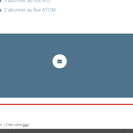
S'abonner au flux RSS
S'abonner au flux ATOM
it | Créez votre
blog
!