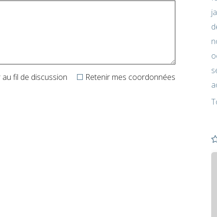
j
d
n
o
s
au fil de discussion
Retenir mes coordonnées
a
T