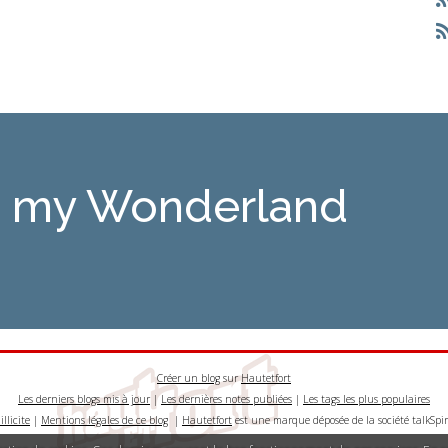
is my Wonderland
Créer un blog
sur
Hautetfort
Les derniers blogs mis à jour
|
Les dernières notes publiées
|
Les tags les plus populaires
llicite
|
Mentions légales de ce blog
|
Hautetfort
est une marque déposée de la société talkSpir