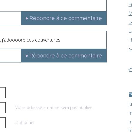
E
M
Répondre à ce commentaire
L
L
.. j'adoooore ces couvertures!
T
S
Répondre à ce commentaire
j
Votre adresse email ne sera pas publiée
m
m
Optionnel
f