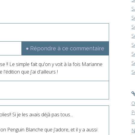
S
S
S
S
S
Répondre à ce commentaire
S
S
 !! Le simple fait qu'on y voit à la fois Marianne
 l'édition que j'ai d'ailleurs !
S
O
P
es!! Si je les avais déjà pas tous...
R
ion Penguin Blanche que j'adore, et il y a aussi
N