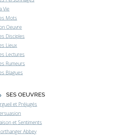
a Vie
es Mots
on Oeuvre
es Disciples
es Lieux
es Lectures
es Rumeurs
es Blagues
SES OEUVRES
rgueil et Préjugés
ersuasion
aison et Sentiments
orthanger Abbey