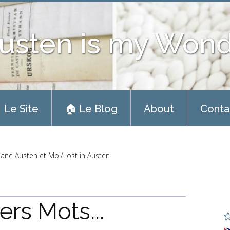
usten is my Won
 Le Site
🏠 Le Blog
About
Conta
Jane Austen et Moi/Lost in Austen
ers Mots...