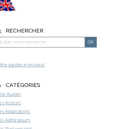
RECHERCHER
the.garden.in.my.mind
CATÉGORIES
ane Austen
es Acteurs
es Adaptations
es Admirateurs
es Personnages