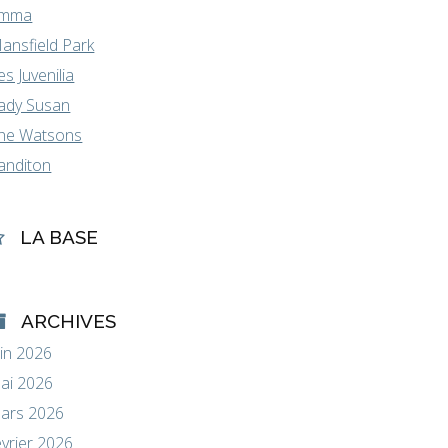
mma
ansfield Park
es Juvenilia
ady Susan
he Watsons
anditon
LA BASE
ARCHIVES
uin 2026
ai 2026
ars 2026
évrier 2026