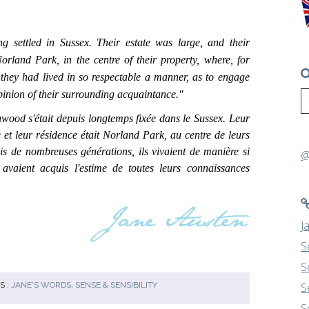
 settled in Sussex. Their estate was large, and
their
orland Park, in the centre of their property, where, for
they had lived in so respectable a manner, as to engage
pinion of their surrounding acquaintance."
od s'était depuis longtemps fixée dans le Sussex. Leur
 et leur résidence était Norland Park, au centre de leurs
uis de nombreuses générations, ils vivaient de manière si
@
s avaient acquis l'estime de toutes leurs connaissances
J
S
S
S :
JANE'S WORDS
,
SENSE & SENSIBILITY
S
S