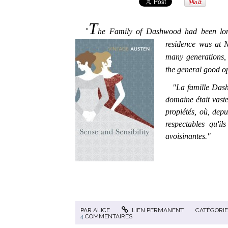
T
"
he Family of Dashwood had been long
residence was at N
many generations, 
the general good o
"La famille Dashwo
domaine était vaste
propiétés, où, dep
respectables qu'il
avoisinantes."
PAR
ALICE
LIEN PERMANENT
CATÉGORIE
4
COMMENTAIRES