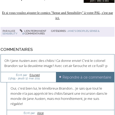
Et si vous voulez ajouter le comics "Sense and Sensibility" à votre PAL, c'est par
ici.
PAR
ALICE
LIEN PERMANENT
CATÉGORIES :
JANE'S DISCIPLES
,
SENSE &
SENSIBILITY
18
COMMENTAIRES
COMMENTAIRES
Oh ! Jane Austen avec des chibis ! Ca donne envie! C'est le colonel
Brandon sur la deuxième image? Avec cet air farouche et ce fusil? :p
Écrit par :
Eiluned
Répondre à ce commentaire
23h55
-
jeudi 12
mai 2011
Oui, c'est bien lui, le ténébreux Brandon... Je sais que tout le
monde n'a pas apprécié les chibis faisant une incursion dans le
monde de Jane Austen, mais moi honnêtement, je me suis
régalée!
Écrit par :
Alice