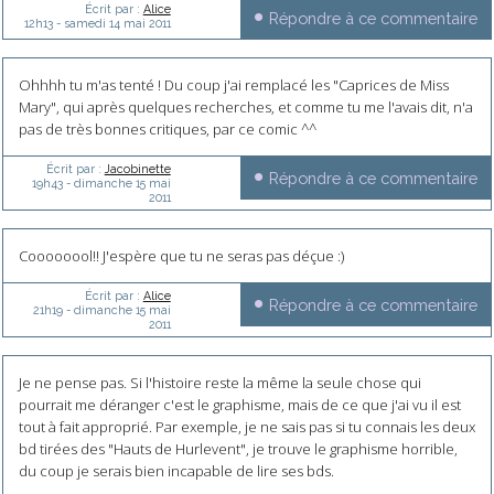
Écrit par :
Alice
Répondre à ce commentaire
12h13
-
samedi 14
mai 2011
Ohhhh tu m'as tenté ! Du coup j'ai remplacé les "Caprices de Miss
Mary", qui après quelques recherches, et comme tu me l'avais dit, n'a
pas de très bonnes critiques, par ce comic ^^
Écrit par :
Jacobinette
Répondre à ce commentaire
19h43
-
dimanche 15
mai
2011
Coooooool!! J'espère que tu ne seras pas déçue :)
Écrit par :
Alice
Répondre à ce commentaire
21h19
-
dimanche 15
mai
2011
Je ne pense pas. Si l'histoire reste la même la seule chose qui
pourrait me déranger c'est le graphisme, mais de ce que j'ai vu il est
tout à fait approprié. Par exemple, je ne sais pas si tu connais les deux
bd tirées des "Hauts de Hurlevent", je trouve le graphisme horrible,
du coup je serais bien incapable de lire ses bds.