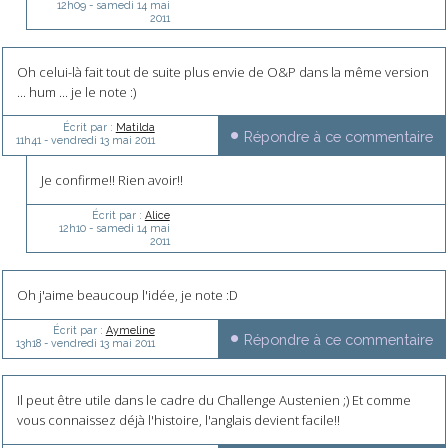
12h09
-
samedi 14
mai
2011
Oh celui-là fait tout de suite plus envie de O&P dans la même version
... hum ... je le note :)
Écrit par :
Matilda
Répondre à ce commentaire
11h41
-
vendredi 13
mai 2011
Je confirme!! Rien avoir!!
Écrit par :
Alice
12h10
-
samedi 14
mai
2011
Oh j'aime beaucoup l'idée, je note :D
Écrit par :
Aymeline
Répondre à ce commentaire
13h18
-
vendredi 13
mai 2011
Il peut être utile dans le cadre du Challenge Austenien ;) Et comme
vous connaissez déjà l'histoire, l'anglais devient facile!!