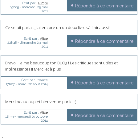
Écrit par :
Pimpi
Répondre à ce commentaire
19h05
-
mercredi 25
mai
2011
Ce serait parfait, j'ai encore un ou deux livres à finir aussi!!
Écrit par :
Alice
Répondre à ce commentaire
22h48
-
dimanche 29
mai
2011
Bravo ! J'aime beaucoup ton BLOg ! Les critiques sont utiles et
intéressantes !! Merci et à plus !!
Écrit par :
france
Répondre à ce commentaire
17h27
-
mardi 26
août 2014
Merci beaucoup et bienvenue par ici :)
Écrit par :
Alice
Répondre à ce commentaire
12h33
-
mercredi 15
octobre
2014