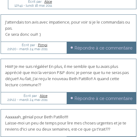
Écrit par :
Alice
12h41
-
lundi 16
mai 2011
J'attendais ton avis avec impatience, pour voir si je le commandais ou
pas.
Ce sera donc oui!! :)
Écrit par :
Pimpi
Répondre à ce commentaire
21h20
-
mardi 24
mai 2011
Hiiii!! Je me suis régalée! En plus, il me semble que tu avais plus
apprécié que moi la version P&P donc je pense que tu ne seras pas
déçue!! Au fait, j'ai reçu le nouveau Beth Pattillo!! A quand cette
lecture commune??
Écrit par :
Alice
Répondre à ce commentaire
21h22
-
mardi 24
mai 2011
Aaaaaah, génial pour Beth Patillo!!!!
Laisse-moi un peu de temps pour lire mes choses urgentes et je te
reviens d'ici une ou deux semaines, est-ce que ça t'irait???