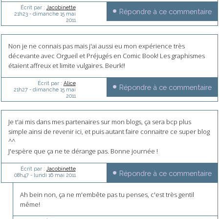
Écrit par :
Jacobinette
Répondre à ce commentaire
21h23
-
dimanche 15
mai
2011
Non je ne connais pas mais j'ai aussi eu mon expérience très
décevante avec Orgueil et Préjugés en Comic Book! Les graphismes
étaient affreux et limite vulgaires. Beurk!!
Écrit par :
Alice
Répondre à ce commentaire
21h27
-
dimanche 15
mai
2011
Je t'ai mis dans mes partenaires sur mon blogs, ça sera bcp plus
simple ainsi de revenir ici, et puis autant faire connaitre ce super blog
^^
J'espère que ça ne te dérange pas. Bonne journée !
Écrit par :
Jacobinette
Répondre à ce commentaire
08h47
-
lundi 16
mai 2011
Ah bein non, ça ne m'embête pas tu penses, c'est très gentil
même!