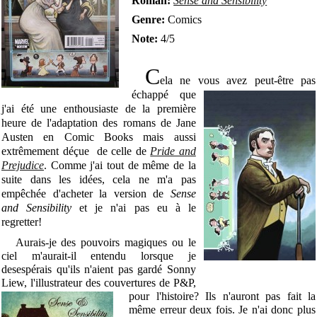
Roman:
Sense and Sensibility
Genre:
Comics
Note:
4/5
C
ela ne vous avez peut-être pas
échappé que
j'ai été une enthousiaste de la première
heure de l'adaptation des romans de Jane
Austen en Comic Books mais aussi
extrêmement déçue de celle de
Pride and
Prejudice
. Comme j'ai tout de même de la
suite dans les idées, cela ne m'a pas
empêchée d'acheter la version de
Sense
and Sensibility
et je n'ai pas eu à le
regretter!
Aurais-je des pouvoirs magiques ou le
ciel m'aurait-il entendu lorsque je
desespérais qu'ils n'aient pas gardé Sonny
Liew, l'illustrateur des couv
ertures de P&P,
pour l'histoire? Ils n'auront pas fait la
même erreur deux fois. Je n'ai donc plus