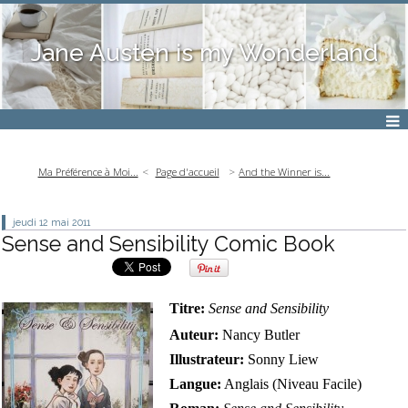
Jane Austen is my Wonderland
Ma Préférence à Moi...
Page d'accueil
And the Winner is...
jeudi 12
mai 2011
Sense and Sensibility Comic Book
Titre:
Sense and Sensibility
Auteur:
Nancy Butler
Illustrateur:
Sonny Liew
Langue:
Anglais (Niveau Facile)