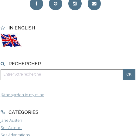
IN ENGLISH
RECHERCHER
@the.garden.in.my.mind
CATÉGORIES
Jane Austen
Ses Acteurs
Ses Adaptations