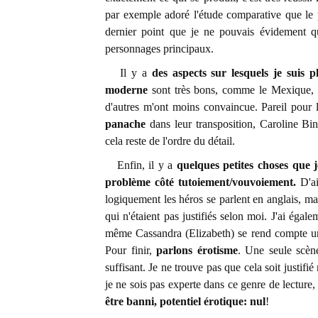
par exemple adoré l'étude comparative que le 
dernier point que je ne pouvais évidement q
personnages principaux.
Il y a
des aspects sur lesquels je suis p
moderne
sont très bons, comme le Mexique, ma
d'autres m'ont moins convaincue. Pareil pour le
panache
dans leur transposition, Caroline Bi
cela reste de l'ordre du détail.
Enfin, il y a
quelques petites choses que j
problème côté tutoiement/vouvoiement.
D'ai
logiquement les héros se parlent en anglais, mai
qui n'étaient pas justifiés selon moi. J'ai égal
même Cassandra (Elizabeth) se rend compte un 
Pour finir,
parlons érotisme
. Une seule scène
suffisant. Je ne trouve pas que cela soit justif
je ne sois pas experte dans ce genre de lecture,
être banni, potentiel érotique: nul
!