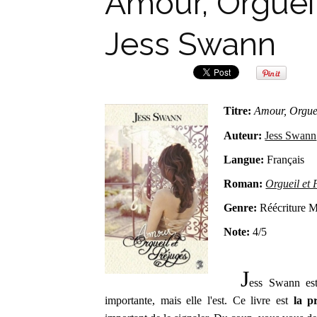
Amour, Orgueil
Jess Swann
Titre:
Amour, Orguei
Auteur:
Jess Swann
Langue:
Français
Roman:
Orgueil et 
Genre:
Réécriture 
Note:
4/5
J
ess Swann est
importante, mais elle l'est. Ce livre est
la p