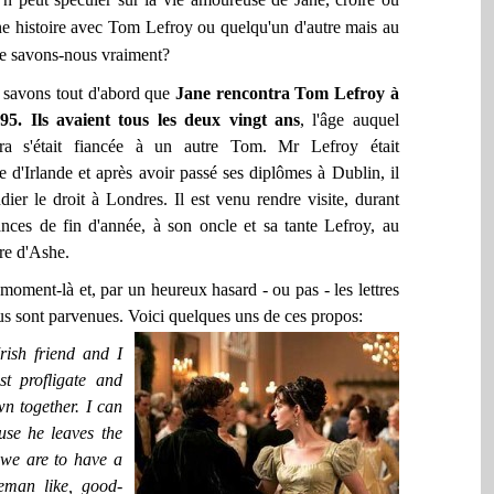
e histoire avec Tom Lefroy ou quelqu'un d'autre mais au
e savons-nous vraiment?
vons tout d'abord que
Jane rencontra Tom Lefroy à
95. Ils avaient tous les deux vingt ans
, l'âge auquel
ra s'était fiancée à un autre Tom. Mr Lefroy était
re d'Irlande et après avoir passé ses diplômes à Dublin, il
tudier le droit à Londres. Il est venu rendre visite, durant
nces de fin d'année, à son oncle et sa tante Lefroy, au
re d'Ashe.
ment-là et, par un heureux hasard - ou pas - les lettres
us sont parvenues.
Voici quelques uns de ces propos:
ish friend and I
t profligate and
n together. I can
se he leaves the
 we are to have a
eman like, good-