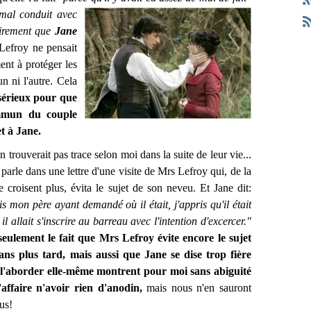
i mal conduit avec
irement que
Jane
efroy ne pensait
ent à protéger les
n ni l'autre. Cela
 sérieux pour que
ommun du couple
t à Jane.
 trouverait pas trace selon moi dans la suite de leur vie...
parle dans une lettre d'une visite de Mrs Lefroy qui, de la
e croisent plus, évita le sujet de son neveu. Et Jane dit:
is mon père ayant demandé où il était, j'appris qu'il était
l allait s'inscrire au barreau avec l'intention d'excercer."
eulement le fait que Mrs Lefroy évite
encore le sujet
 ans plus tard, mais aussi que Jane se dise trop fière
l'aborder elle-même montrent pour moi sans abiguité
'affaire n'avoir rien d'anodin,
mais nous n'en sauront
us!