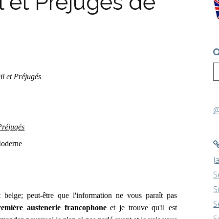
 et Préjugés de
l et Préjugés
@
Préjugés
Moderne
J
S
S
 belge; peut-être que l'information ne vous paraît pas
S
remière austenerie francophone
et je trouve qu'il est
S