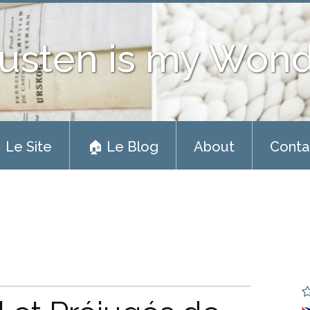
usten is my Won
 Le Site
🏠 Le Blog
About
Conta