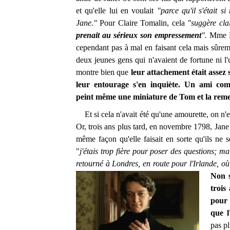
et qu'elle lui en voulait
"parce qu'il s'était s
Jane."
Pour Claire Tomalin, cela
"suggère cla
prenait au sérieux son empressement
".
Mme L
cependant pas à mal en faisant cela mais sûrem
deux jeunes gens qui n'avaient de fortune ni l'u
montre bien que
leur attachement était assez
leur entourage s'en inquiète. Un ami c
peint même une miniature de Tom et la reme
Et si cela n'avait été qu'une amourette, on n'en
Or, trois ans plus tard, en novembre 1798, Jane 
même façon qu'elle faisait en sorte qu'ils ne s
"
j'étais trop fière pour poser des questions; ma
retourné à Londres, en route pour l'Irlande, où i
Non s
trois
pour 
que l
pas pl