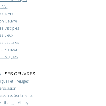
a Vie
es Mots
on Oeuvre
es Disciples
es Lieux
es Lectures
es Rumeurs
es Blagues
SES OEUVRES
rgueil et Préjugés
ersuasion
aison et Sentiments
orthanger Abbey