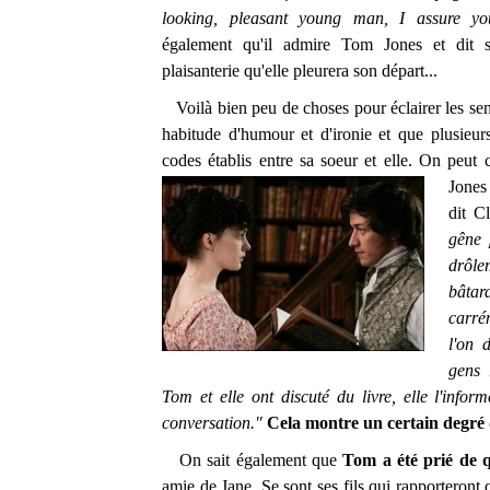
looking, pleasant young man, I assure yo
également qu'il admire Tom Jones et dit 
plaisanterie qu'elle pleurera son départ...
Voilà bien peu de choses pour éclairer les sen
habitude d'humour et d'ironie et que plusieur
codes établis entre sa soeur et elle. On peut
Jones
dit C
gêne 
drôle
bâtar
carré
l'on 
gens 
Tom et elle ont discuté du livre, elle l'info
conversation."
Cela montre un certain degré d
On sait également que
Tom a été prié de q
amie de Jane. Se sont ses fils qui rapporteront qu