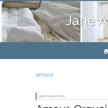
Jane A
🏠
amour
jeudi 13
août 2015