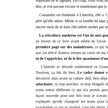
important de le signaler. Du coup, vous vous de
dire, je n'ai aucune excuse et maintenant que je l
Cassandra est étudiante à Limerick, elle a 3 s
père qu'elle adore. Même si sa famille lui tape pa
encore mois de se faire elle-même snober par u
La réécriture moderne est l'un de mes gen
en faveur de ce livre avant même de l'avoir 
première page sur des maladresses
, ce qui f
que j'ai relevé d'autres erreurs au cours de ma
ni de l'apprécier, ni de le lire quasiment d'un
L'histoire se déroule entièrement en Grande
l'horizon, ça fait du bien.
Le cadre donne en
découvrir plus avant sa culture déjà bien dépe
attachants
, ni trop proches, ni trop éloignés d
noms soient différents ce qui m'a permis pers
façon nouvelle pour une fois (non je n'avais 
expliquée qu'elle changeait les noms pour l
exactement ce qui se produit, c'est très réussi.