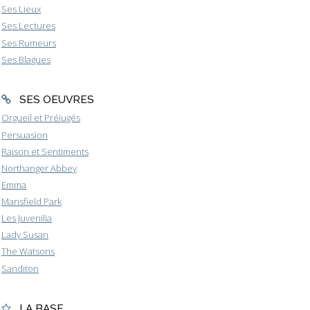
Ses Lieux
Ses Lectures
Ses Rumeurs
Ses Blagues
SES OEUVRES
Orgueil et Préjugés
Persuasion
Raison et Sentiments
Northanger Abbey
Emma
Mansfield Park
Les Juvenilia
Lady Susan
The Watsons
Sanditon
LA BASE