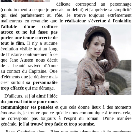
délicate correspond au personnage
(contrairement à ce que je pensais au début) et j'apprécie sa simplicité
qui sied parfaitement au rôle. Je trouve toujours extrêmement
malheureux en revanche que
le réalisateur
s'évertue à l'enlaidir,
l'affuble d'une coiffure
atroce et ne lui fasse pas
porter une tenue correcte de
tout le film.
Il n'y a aucune
évolution visible tout au long
de l'histoire contrairement à ce
que Jane Austen nous décrit
de la beauté ravivée d'Anne
au contact du Capitaine. Que
d'éléments que je déplore mais
c'est surtout
sa personnalité
trop effacée
qui me dérange.
D'ailleurs, si
j'ai aimé l'idée
du journal intime pour nous
communiquer ses pensées
et que cela donne lieux à des moments
émouvants, je trouve que ce qu'elle nous communique à travers cela,
ne correspond pas toujours à l'esprit du roman. D'une manière
générale,
je l'ai trouvé trop fade et trop soumise.
Et ce Capitaine alors... Bien que cette adaptation ait de nombreux