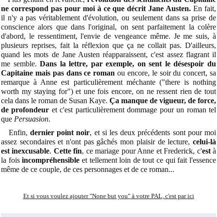
ne correspond pas pour moi à ce que décrit Jane Austen.
En fait,
il n'y a pas véritablement d'évolution, ou seulement dans sa prise de
conscience alors que dans l'original, on sent parfaitement la colère
d'abord, le ressentiment, l'envie de vengeance même. Je me suis, à
plusieurs reprises, fait la réflexion que ça ne collait pas. D'ailleurs,
quand les mots de Jane Austen réapparaissent, c'est assez flagrant il
me semble.
Dans la lettre, par exemple, on sent le désespoir du
Capitaine mais pas dans ce roman
ou encore, le soir du concert, sa
remarque à Anne est particulièrement méchante ("there is nothing
worth my staying for") et une fois encore, on ne ressent rien de tout
cela dans le roman de Susan Kaye.
Ça manque de vigueur, de force,
de profondeur
et c'est particulièrement dommage pour un roman tel
que
Persuasion
.
Enfin,
dernier point noir
, et si les deux précédents sont pour moi
assez secondaires et n'ont pas gâchés mon plaisir de lecture,
celui-là
est inexcusable
.
Cette fin
, ce mariage pour Anne et Frederick, c'
est
à
la fois
incompréhensible
et tellement loin de tout ce qui fait l'essence
même de ce couple, de ces personnages et de ce roman...
Et si vous voulez ajouter "None but you" à votre PAL, c'est par ici