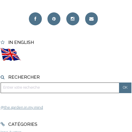
IN ENGLISH
RECHERCHER
@the.garden.in.my.mind
CATÉGORIES