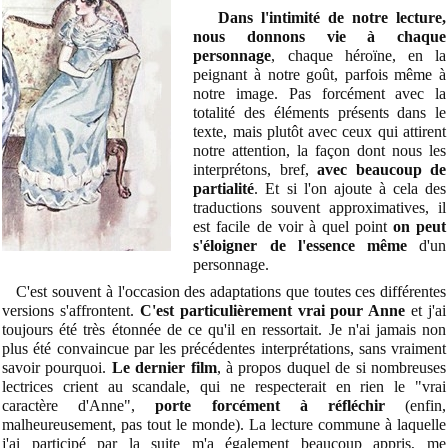
Dans l'intimité de notre lecture,
nous donnons vie à chaque
personnage
, chaque héroïne, en la
peignant à notre goût, parfois même à
notre image. Pas forcément avec la
totalité des éléments présents dans le
texte, mais plutôt avec ceux qui attirent
notre attention, la façon dont nous les
interprétons, bref,
avec beaucoup de
partialité
. Et si l'on ajoute à cela des
traductions souvent approximatives, il
est facile de voir à quel point
on peut
s'éloigner de l'essence même
d'un
personnage.
C'est souvent à l'occasion des adaptations que toutes ces différentes
versions s'affrontent.
C'est particulièrement vrai
pour Anne
et j'ai
toujours été très étonnée de ce qu'il en ressortait. Je n'ai jamais non
plus été convaincue par les précédentes interprétations, sans vraiment
savoir pourquoi.
Le dernier film
, à propos duquel de si nombreuses
lectrices crient au scandale, qui ne respecterait en rien le "vrai
caractère d'Anne",
porte forcément à réfléchir
(enfin,
malheureusement, pas tout le monde). La lecture commune à laquelle
j'ai participé par la suite m'a également beaucoup appris, me