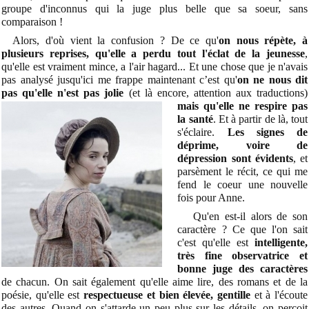
groupe d'inconnus qui la juge plus belle que sa soeur, sans
comparaison !
Alors, d'où vient la confusion ? De ce qu'
on nous répète, à
plusieurs reprises, qu'elle a perdu tout l'éclat de la jeunesse
,
qu'elle est vraiment mince, a l'air hagard... Et une chose que je n'avais
pas analysé jusqu'ici me frappe maintenant c’est qu'
on ne nous dit
pas qu'elle n'est pas jolie
(et là
encore, attention aux traductions)
mais qu'elle ne respire pas
la santé
. Et à partir de là, tout
s'éclaire.
Les signes de
déprime, voire de
dépression sont évidents
, et
parsèment le récit, ce qui me
fend le coeur une nouvelle
fois pour Anne.
Qu'en est-il alors de son
caractère ? Ce que l'on sait
c'est qu'elle est
intelligente,
très fine observatrice et
bonne juge des caractères
de chacun. On sait également qu'elle aime lire, des romans et de la
poésie, qu'elle est
respectueuse et bien élevée, gentille
et à l'écoute
des autres. Quand on s'attarde un peu plus sur les détails, on perçoit