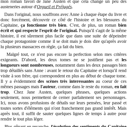
mon roman favori de Jane Austen et que cela change un peu des
austeneries autour d'
Orgueil et Préjugés
.
Dans l'original, nous souffrons avec Anne à chaque étape du livre et
donc forcément, découvrir ce côté de l'histoire et les blessures du
Capitaine,
ça fonctionne très bien
. C'est, de plus, un roman
bien
écrit et qui respecte l'esprit de l'original.
Puisqu'il s'agit de la même
histoire, il est sûrement plus facile que dans une suite de dépeindre
chaque protagoniste comme il se doit mais je dois dire qu'après avoir
lu plusieurs massacres en règle, ça fait du bien.
Malgré tout, ce n'est pas encore la perfection selon mes critères
exigeants. D'abord, les deux tomes ne se justifient pas et
les
longueurs sont nombreuses
, notamment dans les deux passages bien
trop détaillés sans Anne : avant le retour du Capitaine et lorsqu'il rend
visite à son frère, qui correspondent en plus au début de chaque tome.
Il y a évidemment
des scènes très interessantes
au coeur de ces
mêmes passages mais
l'auteur
, comme dans le reste du roman,
en fait
trop
. Chez Jane Austen, quelques phrases, quelques actions
seulement, nous permettent de cerner parfaitement ses personnages.
Ici, nous avons profusions de détails sur leurs pensées, leur passé et
toutes sortes d'éléments qui n'ont franchement pas grand intérêt. Mais
après tout, il suffit de sauter quelques lignes de temps à autre pour
rendre le tout plus léger.
Plus gênant en revanche,
l'évolution des sentiments du Capitaine