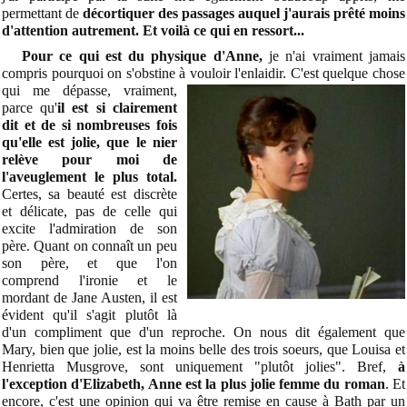
permettant de
décortiquer des passages auquel j'aurais prêté moins
d'attention autrement. Et voilà ce qui en ressort...
Pour ce qui est du physique d'Anne,
je n'ai vraiment jamais
compris pourquoi on s'obstine à
vouloir l'enlaidir. C'est quelque chose
qui me dépasse, vraiment,
parce qu'
il est si clairement
dit et de si nombreuses fois
qu'elle est jolie, que le nier
relève pour moi de
l'aveuglement le plus total.
Certes, sa beauté est discrète
et délicate, pas de celle qui
excite l'admiration de son
père. Quant on connaît un peu
son père, et que l'on
comprend l'ironie et le
mordant de Jane Austen, il est
évident qu'il s'agit plutôt là
d'un
compliment que d'un reproche. On nous dit également que
Mary, bien que jolie, est la moins belle des trois soeurs, que Louisa et
Henrietta Musgrove, sont uniquement "plutôt jolies". Bref,
à
l'exception d'Elizabeth, Anne est la plus jolie femme du roman
. Et
encore, c'est une opinion qui va être remise en cause à Bath par un