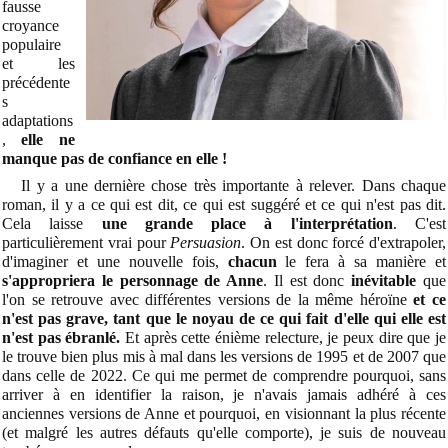
fausse
croyance
populaire
et les
précédente
s
adaptations
,
elle ne
manque pas de confiance en elle !
Il y a une dernière chose très importante à relever. Dans chaque
roman, il y a ce qui est dit, ce qui est suggéré et ce qui n'est pas dit.
Cela laisse
une grande place à l'interprétation
. C'est
particulièrement vrai pour
Persuasion
. On est donc forcé d'extrapoler,
d'imaginer et une nouvelle fois,
chacun
le fera à sa manière et
s'appropriera le personnage de Anne
. Il est donc
inévitable
que
l'on se retrouve avec différentes versions de la même héroïne
et ce
n'est pas grave, tant que le noyau de ce qui fait d'elle qui elle est
n'est pas ébranlé.
Et après cette énième relecture, je peux dire que je
le trouve bien plus mis à mal dans les versions de 1995 et de 2007 que
dans celle de 2022. Ce qui me permet de comprendre pourquoi, sans
arriver à en identifier la raison, je n'avais jamais adhéré à ces
anciennes versions de Anne et pourquoi, en visionnant la plus récente
(et malgré les autres défauts qu'elle comporte), je suis de nouveau