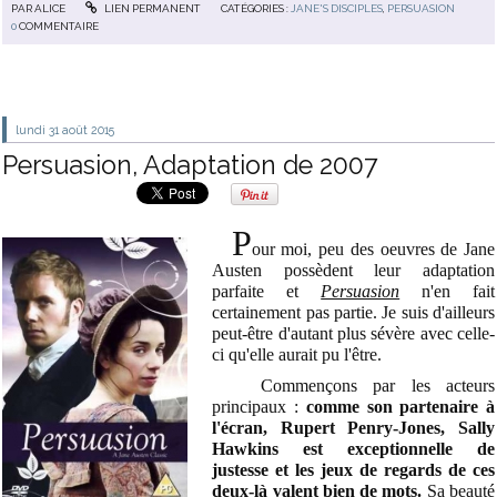
PAR
ALICE
LIEN PERMANENT
CATÉGORIES :
JANE'S DISCIPLES
,
PERSUASION
0
COMMENTAIRE
lundi 31
août 2015
Persuasion, Adaptation de 2007
P
our moi, peu des oeuvres de Jane
Austen possèdent leur adaptation
parfaite et
Persuasion
n'en fait
certainement pas partie. Je suis d'ailleurs
peut-être d'autant plus sévère avec celle-
ci qu'elle aurait pu l'être.
Commençons par les acteurs
principaux :
c
omme son partenaire à
l'écran, Rupert Penry-Jones, Sally
Hawkins est exceptionnelle de
justesse et les jeux de regards de ces
deux-là valent bien de mots.
Sa beauté