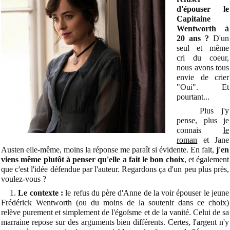
d'épouser le
Capitaine
Wentworth à
20 ans ?
D'un
seul et même
cri du coeur,
nous avons tous
envie de crier
"Oui". Et
pourtant...
Plus j'y
pense, plus je
connais
le
roman
et Jane
Austen elle-même, moins la réponse me paraît si évidente. En fait,
j'en
viens même plutôt à penser qu'elle a fait le bon choix
, et également
que c'est l'idée défendue par l'auteur. Regardons ça d'un peu plus près,
voulez-vous ?
1.
Le contexte :
le refus du père d'Anne de la voir épouser le jeune
Frédérick Wentworth (ou du moins de la soutenir dans ce choix)
relève purement et simplement de l'égoïsme et de la vanité. Celui de sa
marraine repose sur des arguments bien différents. Certes, l'argent n'y