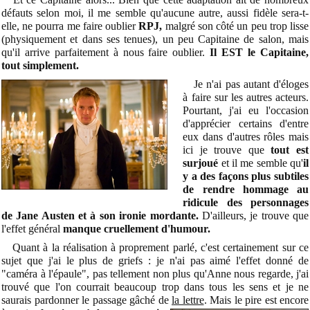
défauts selon moi, il me semble qu'aucune autre, aussi fidèle sera-t-
elle, ne pourra me faire oublier
RPJ,
malgré son côté un peu trop lisse
(physiquement et dans ses tenues), un peu Capitaine de salon, mais
qu'il arrive parfaitement à nous faire oublier.
Il EST le Capitaine,
tout simplement.
Je n'ai pas autant d'éloges
à faire sur les autres acteurs.
Pourtant, j'ai eu l'occasion
d'apprécier certains d'entre
eux dans d'autres rôles mais
ici je trouve que
tout est
surjoué
et il me semble qu'
il
y a des façons plus subtiles
de rendre hommage au
ridicule des personnages
de Jane Austen et à son ironie mordante.
D'ailleurs, je trouve que
l'effet général
manque cruellement d'humour.
Quant à la réalisation à proprement parlé, c'est certainement sur ce
sujet que j'ai le plus de griefs : je n'ai pas aimé l'effet donné de
"caméra à l'épaule", pas tellement non plus qu'Anne nous regarde, j'ai
trouvé que l'on courrait beaucoup trop dans tous les sens et je ne
saurais pardonner le passage gâché de
la lettre
. Mais le pire est encore