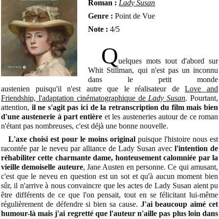
Roman :
Lady Susan
Genre :
Point de Vue
Note :
4
/5
Q
ue
lques mots tout d'abord sur
Whit Stillman, qui n'est pas un inconnu
dans le petit monde
austenien puisqu'il n'est autre que le réalisateur de
Love and
Friendship, l'adaptation cinématographique de
Lady Susan
. Pourtant,
attention,
il ne s'agit pas ici de la retranscription du film mais bien
d'une austenerie à part entière
et les austeneries autour de ce roman
n'étant pas nombreuses, c'est déjà une bonne nouvelle.
L'axe choisi est pour le moins original
puisque l'histoire nous est
racontée par le neveu par alliance de Lady Susan avec
l'intention de
réhabiliter cette charmante dame, honteusement calomniée par la
vieille demoiselle auteure
, Jane Austen en personne. Ce qui amusant,
c'est que le neveu en question est un sot et qu'à aucun moment bien
sûr, il n'arrive à nous convaincre que les actes de Lady Susan aient pu
être différents de ce que l'on pensait, tout en se félicitant lui-même
régulièrement de défendre si bien sa cause.
J'ai beaucoup aimé cet
humour-là mais j'ai regretté que l'auteur n'aille pas plus loin dans