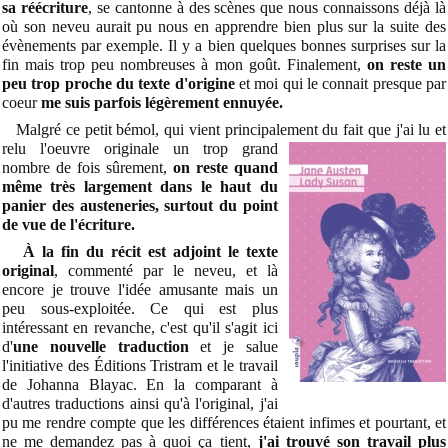
sa réécriture
, se cantonne à des scènes que nous connaissons déjà là
où son neveu aurait pu nous en apprendre bien plus sur la suite des
évènements par exemple. Il y a bien quelques bonnes surprises sur la
fin mais trop peu nombreuses à mon goût. Finalement,
on reste un
peu trop proche du texte d'origine
et moi qui le connait presque par
coeur
me suis parfois légèrement ennuyée.
Malgré ce petit bémol, qui vient principalement du fait que j'ai lu et
relu l'oeuvre originale un trop
grand
nombre de fois sûrement,
on reste quand
même très largement dans le haut du
panier des austeneries, surtout du point
de vue de l'écriture.
À la fin du récit est adjoint le texte
original
, commenté par le neveu, et là
encore je trouve l'idée amusante mais un
peu sous-exploitée. Ce qui est plus
intéressant en revanche, c'est qu'il s'agit ici
d'
une nouvelle traduction
et je salue
l'initiative des Éditions Tristram et le travail
de Johanna Blayac. En la comparant à
d'autres traductions ainsi qu'à l'original, j'ai
pu me rendre compte que les différences étaient infimes et pourtant, et
ne me demandez pas à quoi ça tient,
j'ai trouvé son travail plus