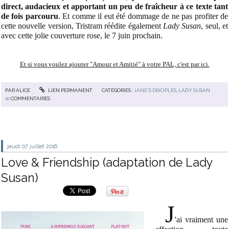
direct, audacieux et apportant un peu de fraîcheur à ce texte tant
de fois parcouru
. Et comme il eut été dommage de ne pas profiter de
cette nouvelle version, Tristram réédite également
Lady Susan
, seul, et
avec cette jolie couverture rose, le 7 juin prochain.
Et si vous voulez ajouter "Amour et Amitié" à votre PAL, c'est par ici.
PAR
ALICE
LIEN PERMANENT
CATÉGORIES :
JANE'S DISCIPLES
,
LADY SUSAN
10
COMMENTAIRES
jeudi 07
juillet 2016
Love & Friendship (adaptation de Lady
Susan)
J
'ai vraiment une