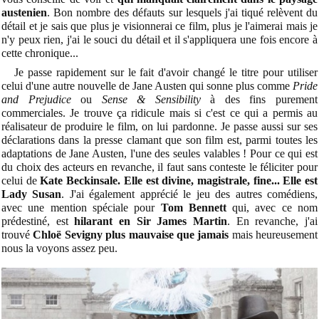
austenien
. Bon nombre des défauts sur lesquels j'ai tiqué relèvent du
détail et je sais que plus je visionnerai ce film, plus je l'aimerai mais je
n'y peux rien, j'ai le souci du détail et il s'appliquera une fois encore à
cette chronique...
Je passe rapidement sur le fait d'avoir changé le titre pour utiliser
celui d'une autre nouvelle de Jane Austen qui sonne plus comme
Pride
and Prejudice
ou
Sense & Sensibility
à des fins purement
commerciales. Je trouve ça ridicule mais si c'est ce qui a permis au
réalisateur de produire le film, on lui pardonne. Je passe aussi sur ses
déclarations dans la presse clamant que son film est, parmi toutes les
adaptations de Jane Austen, l'une des seules valables ! Pour ce qui est
du choix des acteurs en revanche, il faut sans conteste le féliciter pour
celui de
Kate Beckinsale. Elle est divine, magistrale, fine... Elle est
Lady Susan
. J'ai également apprécié le jeu des autres comédiens,
avec une mention spéciale pour
Tom Bennett
qui, avec ce nom
prédestiné, est
hilarant en Sir James Martin
. En revanche, j'ai
trouvé
Chloë Sevigny plus mauvaise que jamais
mais heureusement
nous la voyons assez peu.