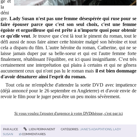
ge et
la
déni
gre.
Lady Susan n'est pas une femme désespérée qui ruse pour se
faire épouser parce que c'est son seul choix, c'est une femme
égoïste et orgueilleuse qui est prête à n'importe quoi pour obtenir
ce qu'elle veut
. Je trouve que c'est là tout le piment du roman, tout le
défi aussi de nous faire aimer cette histoire malgré son héroïne et tout
cela a disparu du film. L'autre héroïne du roman, Catherine, qui ne se
laisse jamais duper par sa belle-soeur et qui est l'autre femme forte
finalement, rétablissant l'équilibre, est ici quasi insignifiante. C'est très
certainement une interprétation qui plaira à certains et qui ne gênera
aucunement ceux qui n'ont pas lu le roman mais
il est bien dommage
d'avoir dénaturer ainsi l'esprit du roman.
Tout cela ne m'empêche d'attendre la sortie DVD avec impatience
(déjà annoncé pour le 26 septembre en Angleterre) et d'avoir envie de
revoir le film pour le juger peut-être un peu moins sévèrement.
Si vous voulez l'ajouter d'urgence à votre DVDthèque, c'est par ici
PAR
ALICE
LIEN PERMANENT
CATÉGORIES :
JANE'S ADAPTATIONS
,
LADY
SUSAN
16
COMMENTAIRES