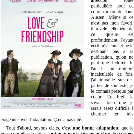
affection toute
particulière pour ce
court roman de Jane
Austen. Même si ce
n'est pas mon favori,
il révèle tellement de
ce qu'elle est
profondément, l'ayant
écrit très jeune et ne le
destinant pas à la
publication, qu'on ne
peut que l'adorer. Je
l'ai lu un nombre
incalculable de fois,
j'ai travaillé sur des
parties de son texte, je
le connais presque par
coeur. En bref, je
savais bien que je
serais assez difficile à
charmer et très
exigeante avec l'adaptation. Ça n'a pas raté.
Tout d'abord, soyons clairs,
c'est une bonne adaptation
, que je
vous conseille de voir et
qui manquait clairement dans le paysage