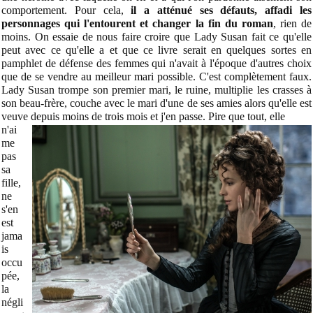
comportement. Pour cela,
il a atténué ses défauts, affadi les
personnages qui l'entourent et changer la fin du roman
, rien de
moins. On essaie de nous faire croire que Lady Susan fait ce qu'elle
peut avec ce qu'elle a et que ce livre serait en quelques sortes en
pamphlet de défense des femmes qui n'avait à l'époque d'autres choix
que de se vendre au meilleur mari possible. C'est complètement faux.
Lady Susan trompe son premier mari, le ruine, multiplie les crasses à
son beau-frère, couche avec le mari d'une de ses amies alors qu'elle est
veuve depuis moins de trois mois et j'en passe. Pire que tout, elle
n'ai
me
pas
sa
fille,
ne
s'en
est
jama
is
occu
pée,
la
négli