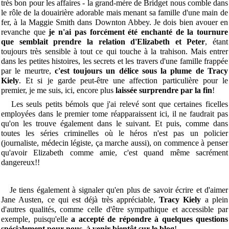
très bon pour les affaires - la grand-mère de Bridget nous comble dans
le rôle de la douairière adorable mais menant sa famille d'une main de
fer, à la Maggie Smith dans Downton Abbey.
Je dois bien avouer en
revanche que
je n'ai pas forcément été enchanté de la tournure
que semblait prendre la relation d'Elizabeth et Peter
, étant
toujours très sensible à tout ce qui touche à la trahison. Mais entrer
dans les petites histoires, les secrets et les travers d'une famille frappée
par le meurtre,
c'est toujours un délice sous la plume de Tracy
Kiely
. Et si je garde peut-être une affection particulière pour le
premier, je me suis, ici, encore plus
laissée surprendre par la fin
!
Les seuls petits bémols que j'ai relevé sont que certaines ficelles
employées dans le premier tome réapparaissent ici, il ne faudrait pas
qu'on les trouve également dans le suivant. Et puis, comme dans
toutes les séries criminelles où le héros n'est pas un policier
(journaliste, médecin légiste, ça marche aussi), on commence à penser
qu'avoir Elizabeth comme amie, c'est quand même sacrément
dangereux!!
Je tiens également à signaler qu'en plus de savoir écrire et d'aimer
Jane Austen, ce qui est déjà très appréciable,
Tracy Kiely
a plein
d'autres qualités, comme celle d'être sympathique et accessible par
exemple, puisqu'elle
a accepté de répondre à quelques questions
spécialement pour nous, à venir bientôt sur le blog
!