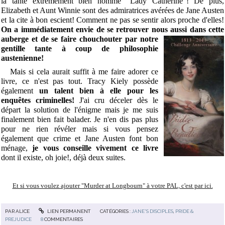
la tante extrêmement bien nommé "Lady Catherine"! De plus,
Elizabeth et Aunt Winnie sont des admiratrices avérées de Jane Austen
et la cite à bon escient! Comment ne pas se sentir alors proche d'elles!
On a immédiatement envie de se retrouver nous aussi dans cette
auberge et de se faire
chouchouter par notre
gentille tante à coup de philosophie
austenienne!
Mais si cela aurait suffit à me faire adorer ce
livre, ce n'est pas tout. Tracy Kiely possède
également
un talent bien à elle pour les
enquêtes criminelles!
J'ai cru déceler dès le
départ la solution de l'énigme mais je me suis
finalement bien fait balader. Je n'en dis pas plus
pour ne rien révéler mais si vous pensez
également que crime et Jane Austen font bon
ménage,
je vous conseille vivement ce livre
dont il existe, oh joie!, déjà deux suites.
Et si vous voulez ajouter "Murder at Longbourn" à votre PAL, c'est par ici.
PAR
ALICE
LIEN PERMANENT
CATÉGORIES :
JANE'S DISCIPLES
,
PRIDE &
PREJUDICE
8
COMMENTAIRES