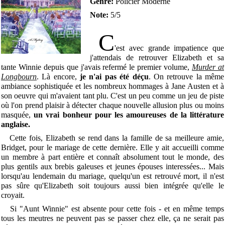
Genre:
Policier Moderne
Note:
5/5
C
'est avec grande impatience que
j'attendais de retrouver Elizabeth et sa
tante Winnie depuis que j'avais refermé le premier volume,
Murder at
Longbourn
. Là encore,
je n'ai pas été déçu
. On retrouve la même
ambiance sophistiquée et les nombreux hommages à Jane Austen et à
son oeuvre qui m'avaient tant plu. C'est un peu comme un jeu de piste
où l'on prend plaisir à détecter chaque nouvelle allusion plus ou moins
masquée,
un vrai bonheur pour les amoureuses de la littérature
anglaise.
Cette fois, Elizabeth se rend dans la famille de sa meilleure amie,
Bridget, pour le mariage de cette dernière. Elle y ait accueilli comme
un membre à part entière et connaît absolument tout le monde, des
plus gentils aux brebis galeuses et jeunes épouses interessées... Mais
lorsqu'au lendemain du mariage, quelqu'un est retrouvé mort, il n'est
pas sûre qu'Elizabeth soit toujours aussi bien intégrée qu'elle le
croyait.
Si "Aunt Winnie" est absente pour cette fois - et en même temps
tous les meutres ne peuvent pas se passer chez elle, ça ne serait pas