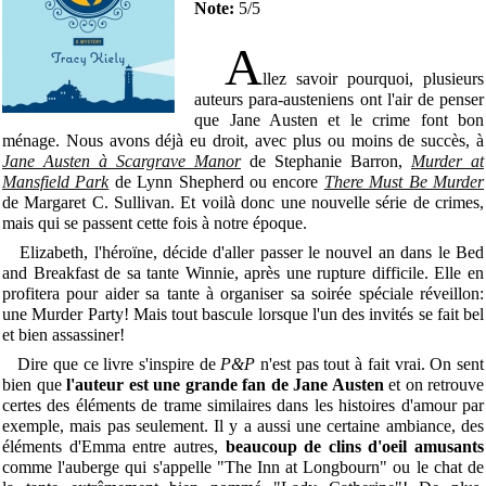
Note:
5/5
A
llez savoir pourquoi, plusieurs
auteurs para-austeniens ont l'air de penser
que Jane Austen et le crime font bon
ménage. Nous avons déjà eu droit, avec plus ou moins de succès, à
Jane Austen à Scargrave Manor
de Stephanie Barron,
Murder at
Mansfield Park
de Lynn Shepherd ou encore
There Must Be Murder
de Margaret C. Sullivan. Et voilà donc une nouvelle série de crimes,
mais qui se passent cette fois à notre époque.
Elizabeth, l'héroïne, décide d'aller passer le nouvel an dans le Bed
and Breakfast de sa tante Winnie, après une rupture difficile. Elle en
profitera pour aider sa tante à organiser sa soirée spéciale réveillon:
une Murder Party! Mais tout bascule lorsque l'un des invités se fait bel
et bien assassiner!
Dire que ce livre s'inspire de
P&P
n'est pas tout à fait vrai. On sent
bien que
l'auteur est une grande fan de Jane Austen
et on retrouve
certes des éléments de trame similaires dans les histoires d'amour par
exemple, mais pas seulement. Il y a aussi une certaine ambiance, des
éléments d'Emma entre autres,
beaucoup de clins d'oeil amusants
comme l'auberge qui s'appelle "The Inn at Longbourn" ou le chat de