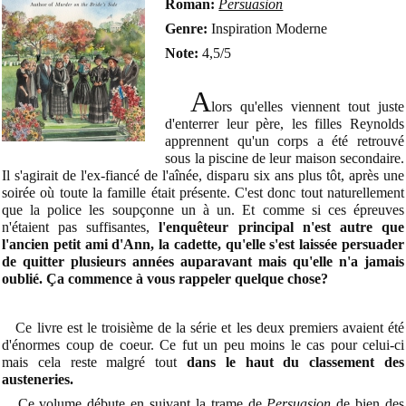
Roman:
Persuasion
Genre:
Inspiration Moderne
Note:
4,5/5
A
lors qu'elles viennent tout juste
d'enterrer leur père, les filles Reynolds
apprennent qu'un corps a été retrouvé
sous la piscine de leur maison secondaire.
Il s'agirait de l'ex-fiancé de l'aînée, disparu six ans plus tôt, après une
soirée où toute la famille était présente. C'est donc tout naturellement
que la police les soupçonne un à un. Et comme si ces épreuves
n'étaient pas suffisantes,
l'enquêteur principal n'est autre que
l'ancien petit ami d'Ann, la cadette, qu'elle s'est laissée persuader
de quitter plusieurs années auparavant mais qu'elle n'a jamais
oublié. Ça commence à vous rappeler quelque chose?
Ce livre est le troisième de la série et les deux premiers avaient été
d'énormes coup de coeur. Ce fut un peu moins le cas pour celui-ci
mais cela reste malgré tout
dans le haut du classement des
austeneries.
Ce volume débute en suivant la trame de
Persuasion
de bien des