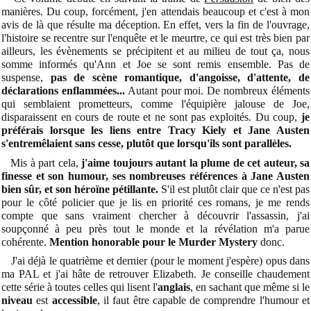
manières. Du coup, forcément, j'en attendais beaucoup et c'est à mon
avis de là que résulte ma déception. En effet, vers la fin de l'ouvrage,
l'histoire se recentre sur l'enquête et le meurtre, ce qui est très bien par
ailleurs, les évènements se précipitent et au milieu de tout ça, nous
somme informés qu'Ann et Joe se sont remis ensemble. Pas de
suspense,
pas de scène romantique, d'angoisse, d'attente, de
déclarations enflammées...
Autant pour moi. De nombreux éléments
qui semblaient prometteurs, comme l'équipière jalouse de Joe,
disparaissent en cours de route et ne sont pas exploités. Du coup,
je
préférais lorsque les liens entre Tracy Kiely et Jane Austen
s'entremêlaient sans cesse, plutôt que lorsqu'ils sont parallèles.
Mis à part cela,
j'aime toujours autant la plume de cet auteur, sa
finesse et son humour, ses nombreuses références à Jane Austen
bien sûr, et son héroïne pétillante.
S'il est plutôt clair que ce n'est pas
pour le côté policier que je lis en priorité ces romans, je me rends
compte que sans vraiment chercher à découvrir l'assassin, j'ai
soupçonné à peu près tout le monde et la révélation m'a parue
cohérente.
Mention honorable pour le Murder Mystery
donc.
J'ai déjà le quatrième et dernier (pour le moment j'espère) opus dans
ma PAL et j'ai hâte de retrouver Elizabeth. Je conseille chaudement
cette série à toutes celles qui lisent l'
anglais
, en sachant que même si le
niveau
est
accessible
, il faut être capable de comprendre l'humour et