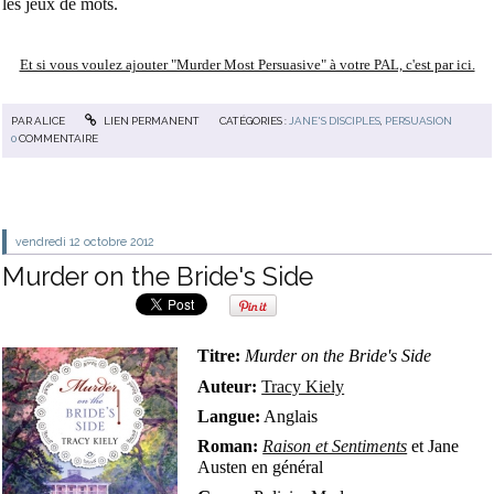
les jeux de mots.
Et si vous voulez ajouter "Murder Most Persuasive" à votre PAL, c'est par ici.
PAR
ALICE
LIEN PERMANENT
CATÉGORIES :
JANE'S DISCIPLES
,
PERSUASION
0
COMMENTAIRE
vendredi 12
octobre 2012
Murder on the Bride's Side
Titre:
Murder on the Bride's Side
Auteur:
Tracy Kiely
Langue:
Anglais
Roman:
Raison et Sentiments
et Jane
Austen en général