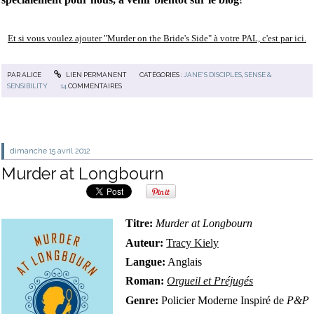
Et si vous voulez ajouter "Murder on the Bride's Side" à votre PAL, c'est par ici.
PAR
ALICE
LIEN PERMANENT
CATÉGORIES :
JANE'S DISCIPLES
,
SENSE &
SENSIBILITY
14
COMMENTAIRES
dimanche 15
avril 2012
Murder at Longbourn
Titre:
Murder at Longbourn
Auteur:
Tracy Kiely
Langue:
Anglais
Roman:
Orgueil et Préjugés
Genre:
Policier Moderne Inspiré de
P&P