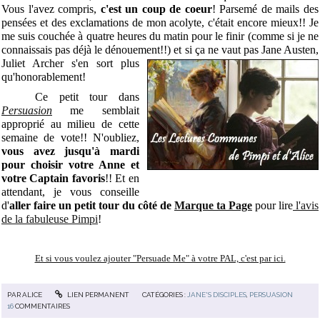
Vous l'avez compris,
c'est un coup de coeur
! Parsemé de mails des
pensées et des exclamations de mon acolyte, c'était encore mieux!! Je
me suis couchée à quatre heures du matin pour le finir (comme si je ne
connaissais pas déjà le dénouement!!) et si ça ne vaut pas Jane Austen,
Juliet A
rcher s'en sort plus
qu'honorablement!
Ce petit tour dans
Persuasion
me semblait
approprié au milieu de cette
semaine de vote!! N'oubliez,
vous avez jusqu'à mardi
pour choisir votre Anne et
votre Captain favoris
!! Et en
attendant, je vous conseille
d'
aller faire un petit tour du côté de
Marque ta Page
pour lire
l'avis
de la fabuleuse Pimpi
!
Et si vous voulez ajouter "Persuade Me" à votre PAL, c'est par ici.
PAR
ALICE
LIEN PERMANENT
CATÉGORIES :
JANE'S DISCIPLES
,
PERSUASION
16
COMMENTAIRES