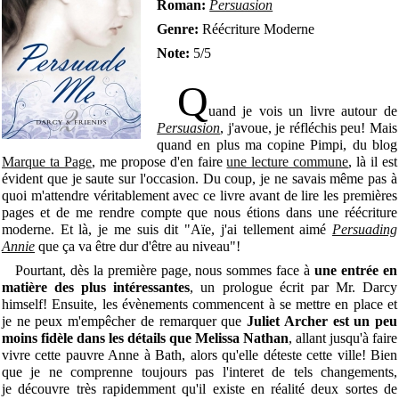
Roman:
Persuasion
Genre:
Réécriture Moderne
Note:
5/5
Q
uand je vois un livre autour de
Persuasion
, j'avoue, je réfléchis peu! Mais
quand en plus ma copine Pimpi, du blog
Marque ta Page
, me propose d'en faire
une lecture commune
, là il est
évident que je saute sur l'occasion. Du coup, je ne savais même pas à
quoi m'attendre véritablement avec ce livre avant de lire les premières
pages et de me rendre compte que nous étions dans une réécriture
moderne. Et là, je me suis dit "Aïe, j'ai tellement aimé
Persuading
Annie
que ça va être dur d'être au niveau"!
Pourtant, dès la première page, nous sommes face à
une entrée en
matière des plus intéressantes
, un prologue écrit par Mr. Darcy
himself! Ensuite, les évènements commencent à se mettre en place et
je ne peux m'empêcher de remarquer que
Juliet Archer est un peu
moins fidèle dans les détails que Melissa Nathan
, allant jusqu'à faire
vivre cette pauvre Anne à Bath, alors qu'elle déteste cette ville! Bien
que je ne comprenne toujours pas l'interet de tels changements,
je découvre très rapidemment qu'il existe en réalité deux sortes de