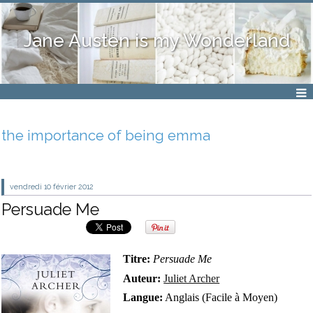
Jane Austen is my Wonderland
the importance of being emma
vendredi 10
février 2012
Persuade Me
Titre:
Persuade Me
Auteur:
Juliet Archer
Langue:
Anglais (Facile à Moyen)