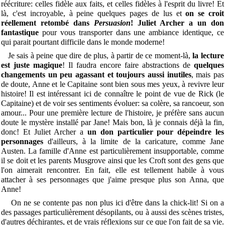
réécriture: celles fidèle aux faits, et celles fidèles à l'esprit du livre! Et
là, c'est incroyable, à peine quelques pages de lus et
on se croit
réellement retombé dans
Persuasion
!
Juliet Archer a un don
fantastique
pour vous transporter dans une ambiance identique, ce
qui parait pourtant difficile dans le monde moderne!
Je sais à peine que dire de plus, à partir de ce moment-là,
la lecture
est juste magique
! Il faudra encore faire abstractions de
quelques
changements un peu agassant et toujours aussi inutiles
, mais pas
de doute, Anne et le Capitaine sont bien sous mes yeux, à revivre leur
histoire! Il est intéressant ici de connaître le point de vue de Rick (le
Capitaine) et de voir ses sentiments évoluer: sa colère, sa rancoeur, son
amour... Pour une première lecture de l'histoire, je préfère sans aucun
doute le mystère installé par Jane! Mais bon, là je connais déjà la fin,
donc! Et Juliet Archer a
un don particulier pour dépeindre les
personnages
d'ailleurs, à la limite de la caricature, comme Jane
Austen. La famille d'Anne est particulièrement insupportable, comme
il se doit et les parents Musgrove ainsi que les Croft sont des gens que
l'on aimerait rencontrer. En fait, elle est tellement habile à vous
attacher à ses personnages que j'aime presque plus son Anna, que
Anne!
On ne se contente pas non plus ici d'être dans la chick-lit! Si on a
des passages particulièrement désopilants, ou à aussi des scènes tristes,
d'autres déchirantes, et de vrais réflexions sur ce que l'on fait de sa vie.