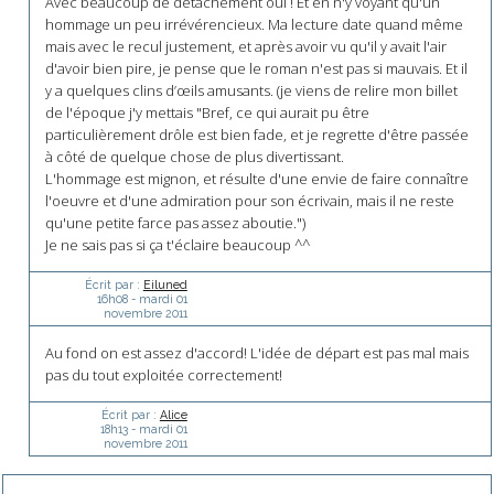
Avec beaucoup de détachement oui ! Et en n'y voyant qu'un
hommage un peu irrévérencieux. Ma lecture date quand même
mais avec le recul justement, et après avoir vu qu'il y avait l'air
d'avoir bien pire, je pense que le roman n'est pas si mauvais. Et il
y a quelques clins d’œils amusants. (je viens de relire mon billet
de l'époque j'y mettais "Bref, ce qui aurait pu être
particulièrement drôle est bien fade, et je regrette d'être passée
à côté de quelque chose de plus divertissant.
L'hommage est mignon, et résulte d'une envie de faire connaître
l'oeuvre et d'une admiration pour son écrivain, mais il ne reste
qu'une petite farce pas assez aboutie.")
Je ne sais pas si ça t'éclaire beaucoup ^^
Écrit par :
Eiluned
16h08
-
mardi 01
novembre 2011
Au fond on est assez d'accord! L'idée de départ est pas mal mais
pas du tout exploitée correctement!
Écrit par :
Alice
18h13
-
mardi 01
novembre 2011