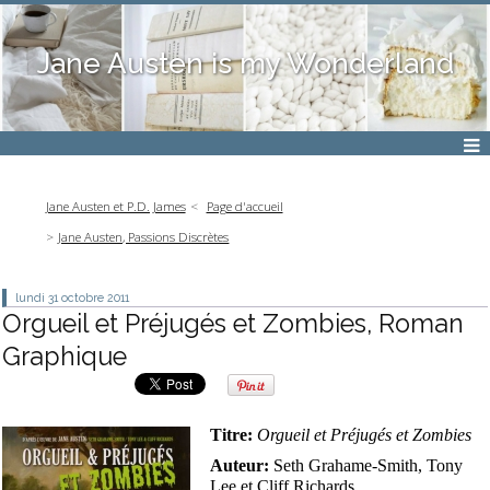
Jane Austen is my Wonderland
Jane Austen et P.D. James
Page d'accueil
Jane Austen, Passions Discrètes
lundi 31
octobre 2011
Orgueil et Préjugés et Zombies, Roman
Graphique
Titre:
Orgueil et Préjugés et Zombies
Auteur:
Seth Grahame-Smith, Tony
Lee et Cliff Richards