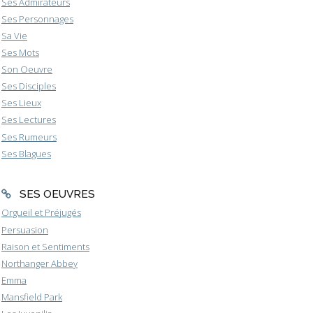
Ses Admirateurs
Ses Personnages
Sa Vie
Ses Mots
Son Oeuvre
Ses Disciples
Ses Lieux
Ses Lectures
Ses Rumeurs
Ses Blagues
SES OEUVRES
Orgueil et Préjugés
Persuasion
Raison et Sentiments
Northanger Abbey
Emma
Mansfield Park