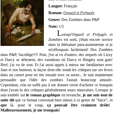
Langue:
Français
Roman:
Orgueil et Préjugés
Genre:
Des Zombies dans P&P
Note:
1/5
L
orsqu'
Orgueil et Préjugés et
Zombies
est sorti, j'étais encore novice
dans la littérature para-austenienne et je
m'offusquais facilement! Des Zombies
dans P&P, Sacrilège!!!! Puis, j'en ai vu d'autres, des sequels où Lizzy
et Darcy se détestent, des variations où Darcy et Bingley sont gais!
Bref, j'ai vu de tout. Et j'ai aussi appris à mieux me familiariser avec
Jane et son humour, la façon dont elle notait les critiques sur ses livres
dans un carnet pour en rire ensuite avec sa soeur... Je suis maintenant
persuadée que l'idée des zombies l'aurait beaucoup amusée.
Cependant, cela ne suffit pas à me donner envie d'acheter ce bouquin
dont j'avais lu des critiques généralement assez mauvaises. Lorsque je
suis tombée sur
le roman graphique
en revanche,
je me suis tout de
suite dit
que ce format convenait bien mieux à ce genre de "farce", et
que
là, pour le coup,
ça pouvait être vraiment drôle!
Malheureusement, je me trompais!