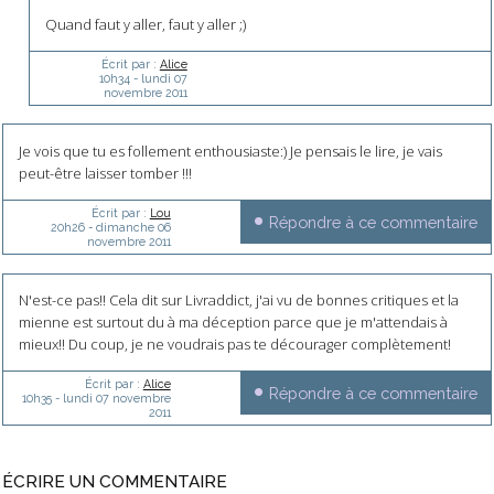
Quand faut y aller, faut y aller ;)
Écrit par :
Alice
10h34
-
lundi 07
novembre 2011
Je vois que tu es follement enthousiaste:) Je pensais le lire, je vais
peut-être laisser tomber !!!
Écrit par :
Lou
Répondre à ce commentaire
20h26
-
dimanche 06
novembre 2011
N'est-ce pas!! Cela dit sur Livraddict, j'ai vu de bonnes critiques et la
mienne est surtout du à ma déception parce que je m'attendais à
mieux!! Du coup, je ne voudrais pas te décourager complètement!
Écrit par :
Alice
Répondre à ce commentaire
10h35
-
lundi 07
novembre
2011
ÉCRIRE UN COMMENTAIRE