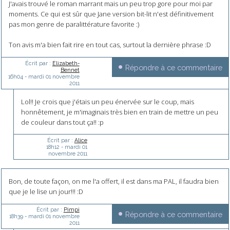
J'avais trouvé le roman marrant mais un peu trop gore pour moi par
moments. Ce qui est sûr que Jane version bit-lit n'est définitivement
pas mon genre de paralittérature favorite :)
Ton avis m'a bien fait rire en tout cas, surtout la dernière phrase :D
Écrit par :
Elizabeth-
Répondre à ce commentaire
Bennet
16h04
-
mardi 01
novembre
2011
Lol!! Je crois que j'étais un peu énervée sur le coup, mais
honnêtement, je m'imaginais très bien en train de mettre un peu
de couleur dans tout ça!! :p
Écrit par :
Alice
18h12
-
mardi 01
novembre 2011
Bon, de toute façon, on me l'a offert, il est dans ma PAL, il faudra bien
que je le lise un jour!!! :D
Écrit par :
Pimpi
Répondre à ce commentaire
18h39
-
mardi 01
novembre
2011