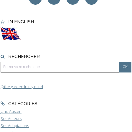
IN ENGLISH
RECHERCHER
@the.garden.in.my.mind
CATÉGORIES
Jane Austen
Ses Acteurs
Ses Adaptations