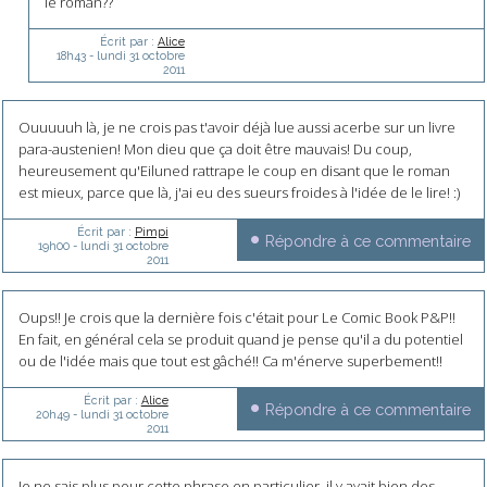
le roman??
Écrit par :
Alice
18h43
-
lundi 31
octobre
2011
Ouuuuuh là, je ne crois pas t'avoir déjà lue aussi acerbe sur un livre
para-austenien! Mon dieu que ça doit être mauvais! Du coup,
heureusement qu'Eiluned rattrape le coup en disant que le roman
est mieux, parce que là, j'ai eu des sueurs froides à l'idée de le lire! :)
Écrit par :
Pimpi
Répondre à ce commentaire
19h00
-
lundi 31
octobre
2011
Oups!! Je crois que la dernière fois c'était pour Le Comic Book P&P!!
En fait, en général cela se produit quand je pense qu'il a du potentiel
ou de l'idée mais que tout est gâché!! Ca m'énerve superbement!!
Écrit par :
Alice
Répondre à ce commentaire
20h49
-
lundi 31
octobre
2011
Je ne sais plus pour cette phrase en particulier, il y avait bien des