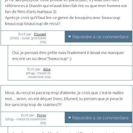
références à Shaolin qui m'avait bien fait rire vu que mon homme est
fan de films d'arts martiaux :D
Après je crois qu'il faut lire ce genre de bouquins avec beaucoup
beaucoup beaucoup de recul !
Écrit par :
Eiluned
Répondre à ce commentaire
22h02
-
lundi 31
octobre
2011
Oui, je pensais être prête mais finalement il devait me manquer
encore un ou deux "beaucoup" ;)
Écrit par :
Alice
10h49
-
mardi 01
novembre 2011
Moui, du recul et pas trop trop d'attente, je crois que c'est le maître
mot.... sinon, on est déçue! Donc, Eiluned, tu penses que je peux le
lire sans trop trop de craintes???
Écrit par :
Pimpi
Répondre à ce commentaire
01h55
-
mardi 01
novembre
2011