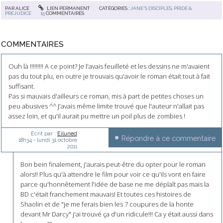
PAR
ALICE
LIEN PERMANENT
CATÉGORIES :
JANE'S DISCIPLES
,
PRIDE &
PREJUDICE
15
COMMENTAIRES
COMMENTAIRES
Ouh là !!!!!!!!! A ce point? Je l'avais feuilleté et les dessins ne m'avaient
pas du tout plu, en outre je trouvais qu'avoir le roman était tout à fait
suffisant.
Pas si mauvais d'ailleurs ce roman, mis à part de petites choses un
peu abusives ^^ J'avais même limite trouvé que l'auteur n'allait pas
assez loin, et qu'il aurait pu mettre un poil plus de zombies !
Écrit par :
Eiluned
Répondre à ce commentaire
18h34
-
lundi 31
octobre
2011
Bon bein finalement, j'aurais peut-être du opter pour le roman
alors!! Plus qu'à attendre le film pour voir ce qu'ils vont en faire
parce qu'honnêtement l'idée de base ne me déplaît pas mais la
BD c'était franchement mauvais! Et toutes ces histoires de
Shaolin et de "je me ferais bien les 7 coupures de la honte
devant Mr Darcy" j'ai trouvé ça d'un ridicule!!! Ca y était aussi dans