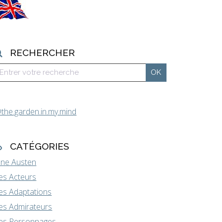
RECHERCHER
the.garden.in.my.mind
CATÉGORIES
ane Austen
es Acteurs
es Adaptations
es Admirateurs
es Personnages