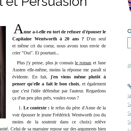
l et Persuasion
A
nne a-t-elle eu tort de refuser d'épouser le
Capitaine Wentworth à 20 ans ?
D'un seul
et même cri du coeur, nous avons tous envie de
crier "Oui". Et pourtant...
Plus j'y pense, plus je connais
le roman
et Jane
@
Austen elle-même, moins la réponse me paraît si
évidente. En fait,
j'en viens même plutôt à
penser qu'elle a fait le bon choix
, et également
que c'est l'idée défendue par l'auteur. Regardons
J
ça d'un peu plus près, voulez-vous ?
S
1.
Le contexte :
le refus du père d'Anne de la
S
voir épouser le jeune Frédérick Wentworth (ou du
S
moins de la soutenir dans ce choix) relève
anité. Celui de sa marraine repose sur des arguments bien
S