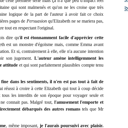
 de cette première série mais ça n'a que peu d'impact réel
pitaine qui sont malmenés et qu'on ne les croise que très
ine logique de la part de l'auteur à avoir fait ce choix
nières pages de
Persuasion
qu'Elizabeth ne se mariera pas,
e tout en respectant l'original.
is dire qu'
il est étonnamment facile d'apprécier cette
beth est un monstre d'égoïsme mais, comme Emma avant
cation. Et si, contrairement à elle, elle n'a aucune intention
voir son jugement.
L'auteur amène intelligemment les
e attitude
et qui sont parfaitement plausibles compte tenu
fine dans les sentiments, il n'en est pas tout à fait de
i réussi à croire à cette Elizabeth qui tout à coup décide
t tous les interdits de son époque pour voyager seule et
 ne connait pas. Malgré tout,
l'amusement l'emporte et
 directement débarqués des autres romans
tels que Mr
ome
, même imposant,
je l'aurais poursuivi avec plaisir.