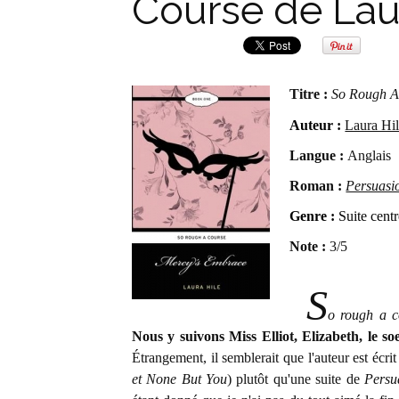
Course de Lau
Titre :
So Rough A
Auteur :
Laura Hi
Langue :
Anglais
Roman :
Persuasi
Genre :
Suite centr
Note :
3/5
S
o rough a c
Nous y suivons Miss Elliot, Elizabeth, le s
Étrangement, il semblerait que l'auteur est écri
et None But You
) plutôt qu'une suite de
Persu