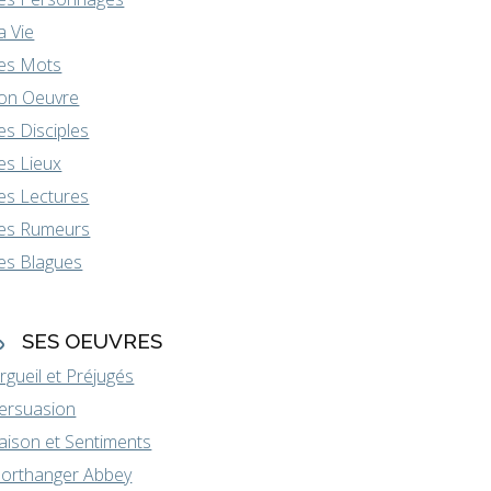
a Vie
es Mots
on Oeuvre
es Disciples
es Lieux
es Lectures
es Rumeurs
es Blagues
SES OEUVRES
rgueil et Préjugés
ersuasion
aison et Sentiments
orthanger Abbey