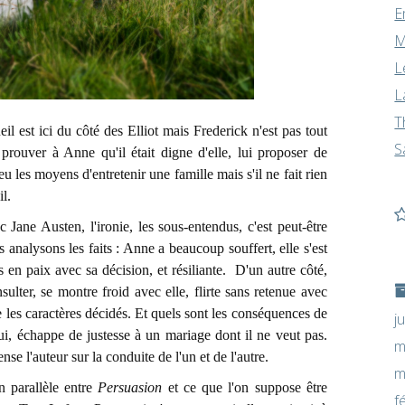
E
M
L
L
T
il est ici du côté des Elliot mais Frederick n'est pas tout
S
 prouver à Anne qu'il était digne d'elle, lui proposer de
 eu les moyens d'entretenir une famille mais s'il ne fait rien
il.
 Jane Austen, l'ironie, les sous-entendus, c'est peut-être
s analysons les faits : Anne a beaucoup souffert, elle s'est
en paix avec sa décision, et résiliante. D'un autre côté,
lter, se montre froid avec elle, flirte sans retenue avec
 les caractères décidés. Et quels sont les conséquences de
j
ui, échappe de justesse à un mariage dont il ne veut pas.
m
nse l'auteur sur la conduite de l'un et de l'autre.
m
un parallèle entre
Persuasion
et ce que l'on suppose être
f