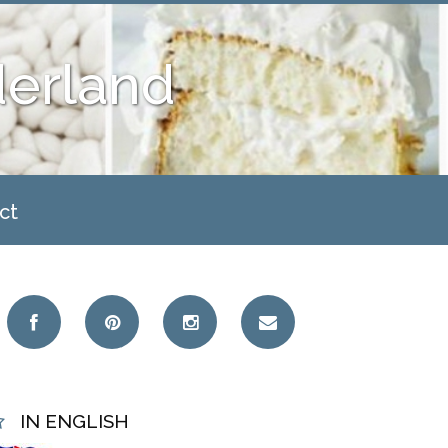
derland
ct
IN ENGLISH