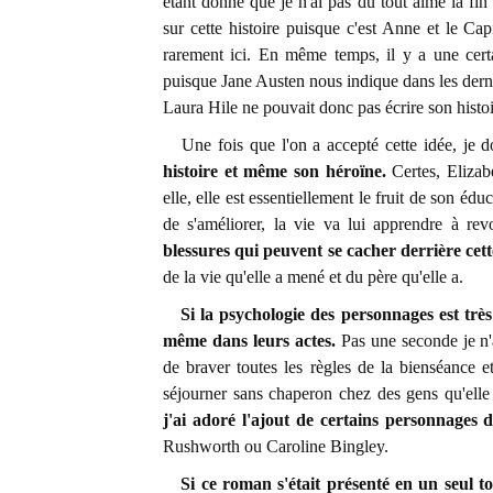
étant donné que je n'ai pas du tout aimé la fin
sur cette histoire puisque c'est Anne et le Ca
rarement ici. En même temps, il y a une certa
puisque Jane Austen nous indique dans les der
Laura Hile ne pouvait donc pas écrire son histoir
Une fois que l'on a accepté cette idée, je do
histoire et même son héroïne.
Certes, Eliza
elle, elle est essentiellement le fruit de son édu
de s'améliorer, la vie va lui apprendre à re
blessures qui peuvent se cacher derrière cett
de la vie qu'elle a mené et du père qu'elle a.
Si la psychologie des personnages est très 
même dans leurs actes.
Pas une seconde je n'a
de braver toutes les règles de la bienséance e
séjourner sans chaperon chez des gens qu'elle
j'ai adoré l'ajout de certains personnages
Rushworth ou Caroline Bingley.
Si ce roman s'était présenté en un seul t