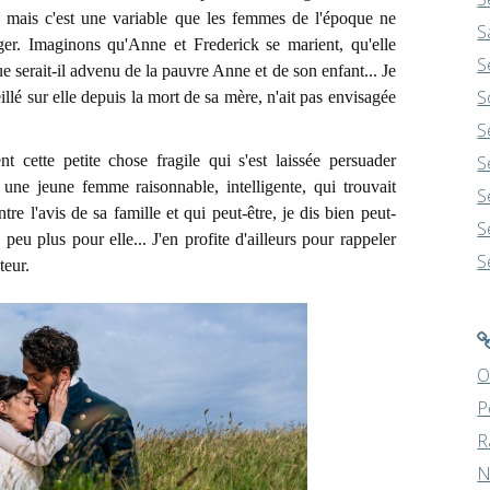
er, mais c'est une variable que les femmes de l'époque ne
S
ger. Imaginons qu'Anne et Frederick se marient, qu'elle
S
ue serait-il advenu de la pauvre Anne et de son enfant... Je
S
lé sur elle depuis la mort de sa mère, n'ait pas envisagée
S
t cette petite chose fragile qui s'est laissée persuader
S
une jeune femme raisonnable, intelligente, qui trouvait
S
tre l'avis de sa famille et qui peut-être, je dis bien peut-
S
 peu plus pour elle... J'en profite d'ailleurs pour rappeler
S
teur.
O
P
R
N