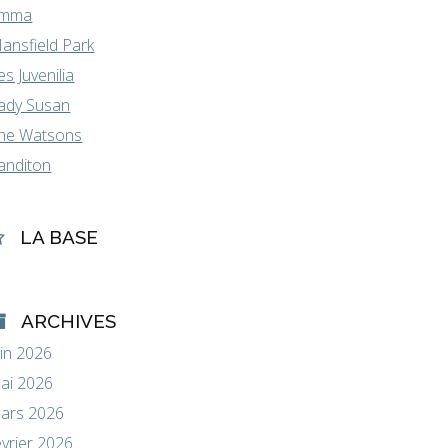
mma
ansfield Park
es Juvenilia
ady Susan
he Watsons
anditon
LA BASE
ARCHIVES
uin 2026
ai 2026
ars 2026
évrier 2026