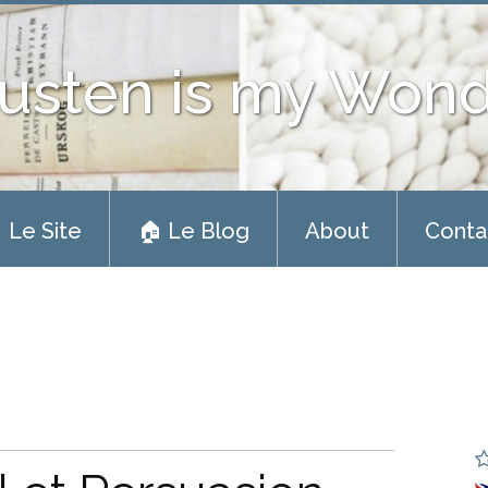
usten is my Won
 Le Site
🏠 Le Blog
About
Conta