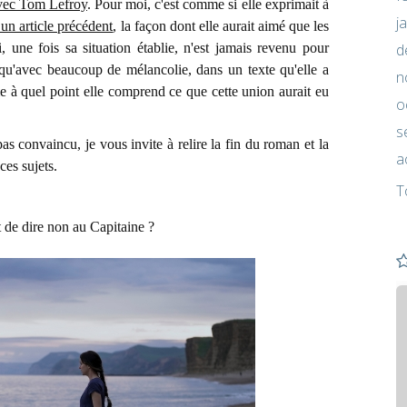
avec Tom Lefroy
. Pour moi, c'est comme si elle exprimait à
j
un article précédent
, la façon dont elle aurait aimé que les
d
 une fois sa situation établie, n'est jamais revenu pour
 qu'avec beaucoup de mélancolie, dans un texte qu'elle a
n
e à quel point elle comprend ce que cette union aurait eu
o
s
pas convaincu, je vous invite à relire la fin du roman et la
a
ces sujets.
T
 de dire non au Capitaine ?