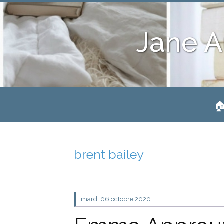
Jane A
🏠
brent bailey
mardi 06
octobre 2020