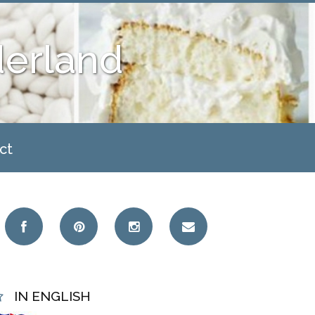
derland
ct
IN ENGLISH