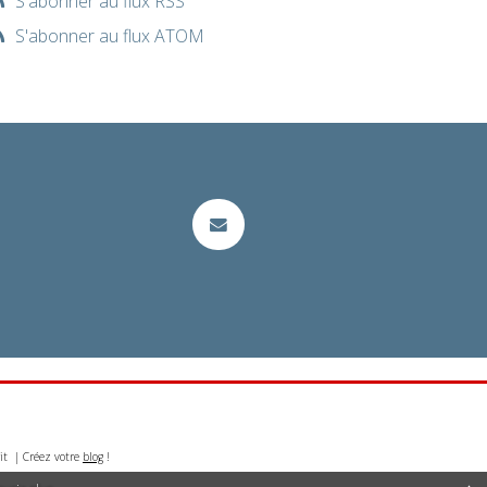
S'abonner au flux RSS
S'abonner au flux ATOM
it | Créez votre
blog
!