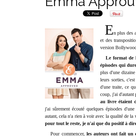
Emma Approu
E
n plus des 
et des transposi
version Bollywood,
Le format de 
épisodes qui dur
plus d'une dizaine
leurs sorties, c'es
d'une traite, ce q
coup, j'ai d'autant
au livre étaient 
j'ai sûrement écouté quelques épisodes d'une o
autant, cela n'a rien à voir avec la qualité de 
p
our tout le reste, je n'ai que du positif à dir
Pour commencer,
les auteurs ont fait un