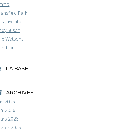
mma
ansfield Park
es Juvenilia
ady Susan
he Watsons
anditon
LA BASE
ARCHIVES
uin 2026
ai 2026
ars 2026
évrier 2026