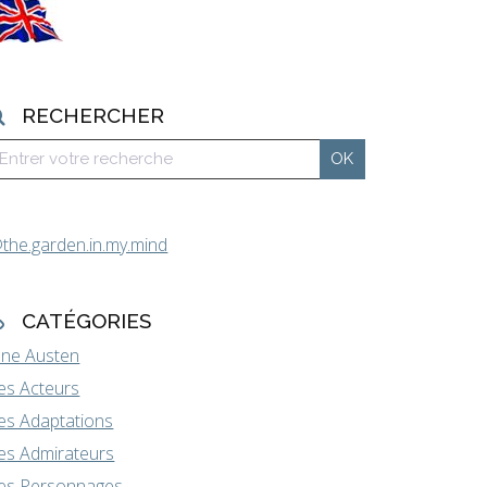
RECHERCHER
the.garden.in.my.mind
CATÉGORIES
ane Austen
es Acteurs
es Adaptations
es Admirateurs
es Personnages