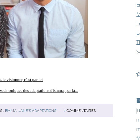
E
M
L
L
T
S
 le visionner, c'est par ici
s chroniques des adaptations d'Emma, par là...
j
S :
EMMA
,
JANE'S ADAPTATIONS
2
COMMENTAIRES
m
m
f