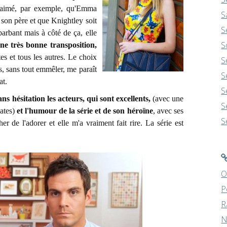
 aimé, par exemple, qu'Emma
S
e son père et que Knightley soit
S
 barbant mais à côté de ça, elle
S
ne très bonne transposition,
es et tous les autres.
Le choix
S
s,
sans tout emmêler, me paraît
S
at.
S
ans hésitation les acteurs, qui sont excellents,
(avec une
S
ates)
et l'humour de la série et de son héroïne
, avec ses
S
r de l'adorer et elle m'a vraiment fait rire. La série est
O
P
R
N