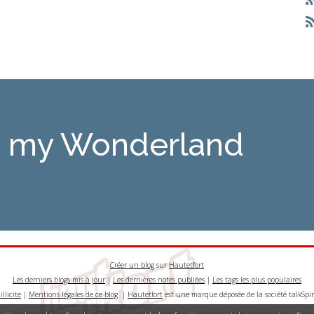
is my Wonderland
Créer un blog
sur
Hautetfort
Les derniers blogs mis à jour
|
Les dernières notes publiées
|
Les tags les plus populaires
llicite
|
Mentions légales de ce blog
|
Hautetfort
est une marque déposée de la société talkSpir