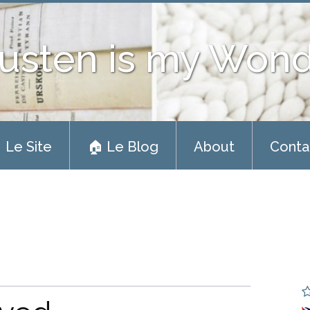
usten is my Won
 Le Site
🏠 Le Blog
About
Conta