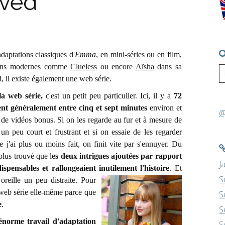
ved
adaptations classiques d'
Emma
, en mini-séries ou en film,
tions modernes comme
Clueless
ou encore
Aïsha
dans sa
 il existe également une web série.
la web série,
c'est un petit peu particulier. Ici, il y a
72
ent généralement entre cinq et sept minutes
environ et
@
 de vidéos bonus. Si on les regarde au fur et à mesure de
t un peu court et frustrant et si on essaie de les regarder
ue j'ai plus ou moins fait, on finit vite par s'ennuyer. Du
 plus trouvé que l
es deux intrigues ajoutées par rapport
J
dispensables et rallongeaient inutilement l'histoire
. Et
S
reille un peu distraite.
Pour
la web série elle-même parce que
S
e
.
S
 énorme travail d'adaptation
S