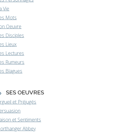
a Vie
es Mots
on Oeuvre
es Disciples
es Lieux
es Lectures
es Rumeurs
es Blagues
SES OEUVRES
rgueil et Préjugés
ersuasion
aison et Sentiments
orthanger Abbey