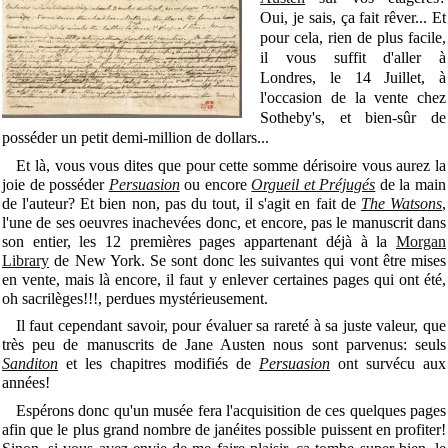
Oui, je sais, ça fait rêver... Et
pour cela, rien de plus facile,
il vous suffit d'aller à
Londres, le 14 Juillet, à
l'occasion de la vente chez
Sotheby's, et bien-sûr de
posséder un petit demi-million de dollars...
Et là, vous vous dites que pour cette somme dérisoire vous aurez la
joie de posséder
Persuasion
ou encore
Orgueil et Préjugés
de la main
de l'auteur? Et bien non, pas du tout, il s'agit en fait de
The Watsons
,
l'une de ses oeuvres inachevées donc, et encore, pas le manuscrit dans
son entier, les 12 premières pages appartenant déjà à la
Morgan
Library
de New York. Se sont donc les suivantes qui vont être mises
en vente, mais là encore, il faut y enlever certaines pages qui ont été,
oh sacrilèges!!!, perdues mystérieusement.
Il faut cependant savoir, pour évaluer sa rareté à sa juste valeur, que
très peu de manuscrits de Jane Austen nous sont parvenus: seuls
Sanditon
et les chapitres modifiés de
Persuasion
ont survécu aux
années!
Espérons donc qu'un musée fera l'acquisition de ces quelques pages
afin que le plus grand nombre de janéites possible puissent en profiter!