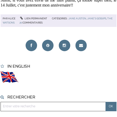
Sinon, si vous avez envie de me faire plaisir, ça tombe super bien, le
14 Juillet, c'est justement mon anniversaire!!
PAR
ALICE
LIEN PERMANENT
CATÉGORIES :
JANE AUSTEN
,
JANE'S GOSSIPS
,
THE
WATSONS
20
COMMENTAIRES
IN ENGLISH
RECHERCHER