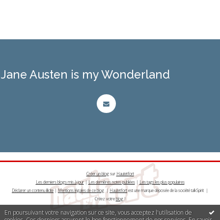
Jane Austen is my Wonderland
Créer un blog
sur
Hautetfort
Les derniers blogs mis à jour
|
Les dernières notes publiées
|
Les tags les plus populaires
Déclarer un contenu illicite
|
Mentions légales de ce blog
|
Hautetfort
est une marque déposée de la société talkSpirit |
Créez votre
blog
!
En poursuivant votre navigation sur ce site, vous acceptez l'utilisation de
cookies. Ces derniers assurent le bon fonctionnement de nos services.
En savoir