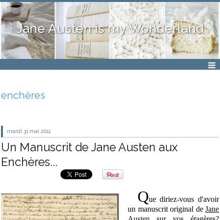
Jane Austen is my Wonderland
enchères
mardi 31
mai 2011
Un Manuscrit de Jane Austen aux
Enchères...
Q
ue diriez-vous d'avoir
un manuscrit original de
Jane
Austen
sur vos étagères?