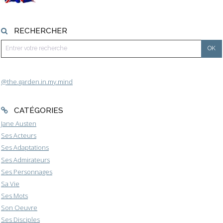
RECHERCHER
@the.garden.in.my.mind
CATÉGORIES
Jane Austen
Ses Acteurs
Ses Adaptations
Ses Admirateurs
Ses Personnages
Sa Vie
Ses Mots
Son Oeuvre
Ses Disciples