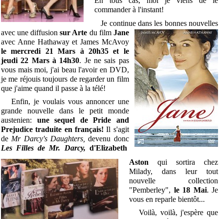
En tous cas, moi je viens de le
commander à l'instant!
Je continue dans les
bonnes nouvelles
avec une diffusion
sur Arte
du film
Jane
avec Anne Hathaway et James McAvoy
le mercredi 21 Mars à 20h35 et le
jeudi 22 Mars à 14h30
. Je ne sais pas
vous mais moi, j'ai beau l'avoir en DVD,
je me réjouis toujours de regarder un film
que j'aime quand il passe à la télé!
Enfin, je voulais vous annoncer une
grande nouvelle dans le petit monde
austenien:
une sequel de Pride and
Prejudice traduite en français!
Il s'agit
de
Mr Darcy's Daughters,
devenu donc
Les Filles de Mr.
Darcy,
d'Elizabeth
Aston
qui sortira chez
Milady, dans leur tout
nouvelle collection
"Pemberley",
le 18 Mai
. Je
vous en reparle bientôt...
Voilà, voilà, j'espère que