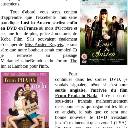
austeniens...
Tout d'abord, vous serez content
d'apprendre que l'excellente mini-série
parodique
Lost in Austen sortira enfin
en DVD en France
au mois d'Octobre et
ce, une fois de plus, grâce à nos amis de
Koba Film. S'ils pouvaient également
s'occuper de
Miss Austen Regrets
, je suis
sûre que notre bonheur serait complet! Et
je remercie au passage
MarianneJustineBrandon du forum
The
Inn at Lambton
pour l'info.
Pour
continuer dans les sorties DVD, je
voulais signaler, même si c'est
une
sortie anglaise, l'arrivée du film
From Prada to Nada
. Il n'y a pas de
sous-titres français malheureusement
mais pour ceux qui regardent les films
en anglais, je sais que ce sera une
bonne nouvelle, le DVD n'existant
jusqu'à maintenant qu'en zone 1 (USA).