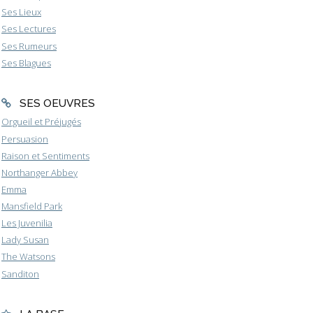
Ses Lieux
Ses Lectures
Ses Rumeurs
Ses Blagues
SES OEUVRES
Orgueil et Préjugés
Persuasion
Raison et Sentiments
Northanger Abbey
Emma
Mansfield Park
Les Juvenilia
Lady Susan
The Watsons
Sanditon