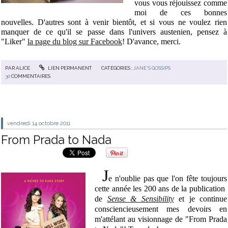
vous vous réjouissez comme
moi de ces bonnes
nouvelles. D'autres sont à venir bientôt, et si vous ne voulez rien
manquer de ce qu'il se passe dans l'univers austenien, pensez à
"Liker"
la page du blog sur Facebook
! D'avance, merci.
PAR
ALICE
LIEN PERMANENT
CATÉGORIES :
JANE'S GOSSIPS
30
COMMENTAIRES
vendredi 14
octobre 2011
From Prada to Nada
J
e n'oublie pas que l'on fête toujours
cette année les 200 ans de la publication
de
Sense & Sensibility
et je continue
consciencieusement mes devoirs en
m'attélant au visionnage de "From Prada