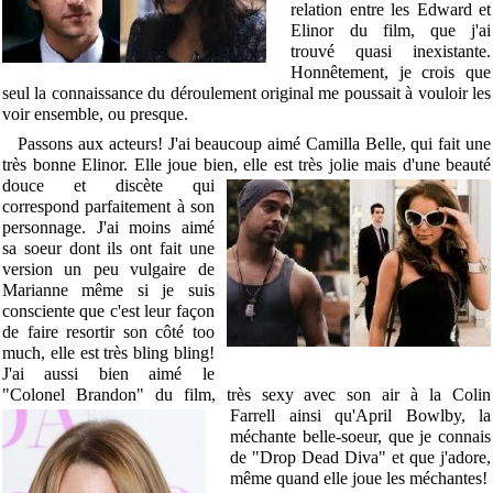
relation entre les Edward et
Elinor du film, que j'ai
trouvé quasi inexistante.
Honnêtement, je crois que
seul la connaissance du déroulement original me poussait à vouloir les
voir ensemble, ou presque.
Passons aux acteurs! J'ai beaucoup aimé Camilla Belle, qui fait une
très bonne Elinor. Elle joue bien, elle est très jolie mais d'une beauté
douce et discète qui
correspond parfaitement à son
personnage. J'ai moins aimé
sa soeur dont ils ont fait une
version un peu vulgaire de
Marianne même si je suis
consciente que c'est leur façon
de faire resortir son côté too
much, elle est très bling bling!
J'ai aussi bien aimé le
"Colonel Brandon" du film, très sexy avec son air à la Colin
Farrell ainsi qu'April
Bowlby, la
méchante belle-soeur, que je connais
de "Drop Dead Diva" et que j'adore,
même quand elle joue les méchantes!