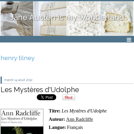
Jane Austen is my Wonderland
henry tilney
mardi 14
août 2012
Les Mystères d'Udolphe
Titre:
Les Mystères d'Udolphe
Auteur:
Ann Radcliffe
Langue:
Français