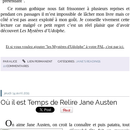
"prétendant".
Ce roman gothique nous fait frissonner à plusieurs reprises et
pendant ces passages il m’est impossible de lâcher mon livre mais ce
côté n’est pas assez exploité à mon goût. Je conseille vivement cette
lecture car malgré ce petit regret c’est un réel plaisir que d’avoir
découvert
Les Mystères d’Udolphe
.
Et si vous voulez ajouter "les Mystères d'Udolphe" à votre PAL, c'est par ici.
PAR
ALICE
LIEN PERMANENT
CATÉGORIES :
JANE'S READINGS
22
COMMENTAIRES
jeudi 14
avril 2011
Où il est Temps de Relire Jane Austen
O
n aime Jane Austen, on croit la
connaître et puis patatra, tout