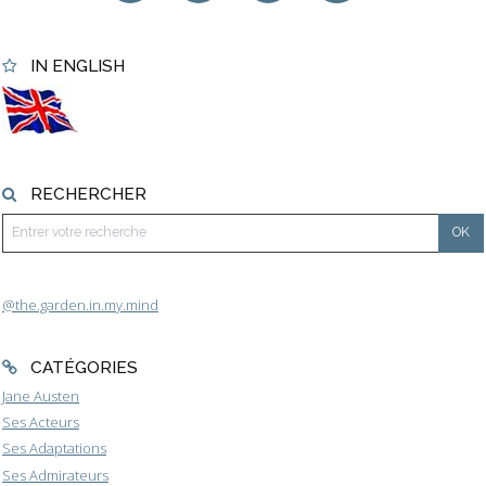
IN ENGLISH
RECHERCHER
@the.garden.in.my.mind
CATÉGORIES
Jane Austen
Ses Acteurs
Ses Adaptations
Ses Admirateurs