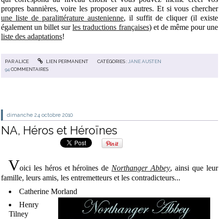
propres bannières, voire les proposer aux autres. Et si vous chercher
une liste de paralittérature austenienne
, il suffit de cliquer (il existe
également un billet sur
les traductions françaises
) et de même pour une
liste des adaptations
!
PAR
ALICE
LIEN PERMANENT
CATÉGORIES :
JANE AUSTEN
94
COMMENTAIRES
dimanche 24
octobre 2010
NA, Héros et Héroïnes
V
oici les héros et héroïnes de
Northanger Abbey
, ainsi que leur
famille, leurs amis, les entremetteurs et les contradicteurs...
Catherine Morland
Henry
Tilney