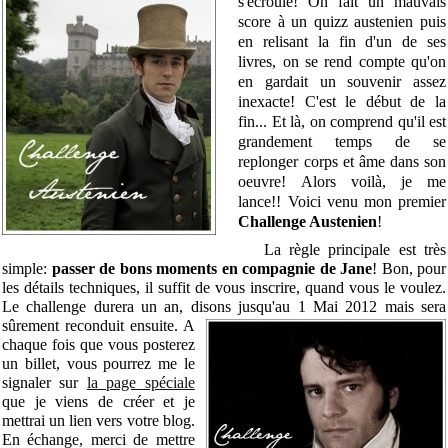
s'écroule! On fait un mauvais
score à un quizz austenien puis
en relisant la fin d'un de ses
livres, on se rend compte qu'on
en gardait un souvenir assez
inexacte! C'est le début de la
fin... Et là, on comprend qu'il est
grandement temps de se
replonger corps et âme dans son
oeuvre! Alors voilà, je me
lance!! Voici venu mon premier
Challenge Austenien
!
La règle principale est très
simple:
passer de bons moments en compagnie de Jane
! Bon, pour
les détails techniques, il suffit de vous inscrire, quand vous le voulez.
Le challenge durera un an, disons jusqu'au 1 Mai 2012 mais sera
sûrement reconduit ensuite. A
chaque fois que vous posterez
un billet, vous pourrez me le
signaler sur
la page spéciale
que je viens de créer et je
mettrai un lien vers votre blog.
En échange, merci de mettre