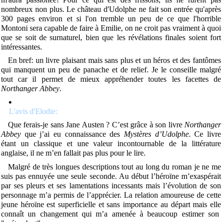
nombreux non plus. Le château d'Udolphe ne fait son entrée qu'après
300 pages environ et si l'on tremble un peu de ce que l'horrible
Montoni sera capable de faire à Emilie, on ne croit pas vraiment à quoi
que se soit de surnaturel, bien que les révélations finales soient fort
intéressantes.
En bref: un livre plaisant mais sans plus et un héros et des fantômes
qui manquent un peu de panache et de relief. Je le conseille malgré
tout car il permet de mieux appréhender toutes les facettes de
Northanger Abbey
.
L'avis d'Elodie:
Que ferais-je sans Jane Austen ? C’est grâce à son livre
Northanger
Abbey
que j’ai eu connaissance des
Mystères d’Udolphe
. Ce livre
étant un classique et une valeur incontournable de la littérature
anglaise, il ne m’en fallait pas plus pour le lire.
M
algré de très longues descriptions tout au long du roman je ne me
suis pas ennuyée une seule seconde. Au début l’héroïne m’exaspérait
par ses pleurs et ses lamentations incessants mais l’évolution de son
personnage m’a permis de l’apprécier. La relation amoureuse de cette
jeune héroïne est superficielle et sans importance au départ mais elle
connaît un changement qui m’a amenée à beaucoup estimer son