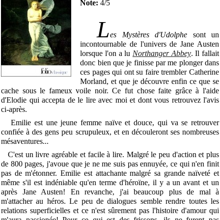
Note:
4/5
L
es Mystères d'Udolphe
sont un
incontournable de l'univers de Jane Austen
lorsque l'on a lu
Northanger Abbey
. Il fallait
donc bien que je finisse par me plonger dans
ces pages qui ont su faire trembler Catherine
Morland, et que je découvre enfin ce que se
cache sous le fameux voile noir. Ce fut chose faite grâce à l'aide
d'Elodie qui accepta de le lire avec moi et dont vous retrouvez l'avis
ci-après.
Emilie est une jeune femme naïve et douce, qui va se retrouver
confiée à des gens peu scrupuleux, et en découleront ses nombreuses
mésaventures...
C'est un livre agréable et facile à lire. Malgré le peu d'action et plus
de 800 pages, j'avoue que je ne me suis pas ennuyée, ce qui n'en finit
pas de m'étonner. Emilie est attachante malgré sa grande naïveté et
même s'il est indéniable qu'en terme d'héroïne, il y a un avant et un
après Jane Austen! En revanche, j'ai beaucoup plus de mal à
m'attacher au héros. Le peu de dialogues semble rendre toutes les
relations superficielles et ce n'est sûrement pas l'histoire d'amour qui
m'aura passionée! Pour ce qui est des frissons, ils ne furent pas