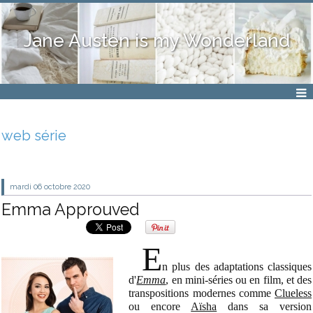
Jane Austen is my Wonderland
web série
mardi 06
octobre 2020
Emma Approuved
E
n plus des adaptations classiques
d'
Emma
, en mini-séries ou en film, et des
transpositions modernes comme
Clueless
ou encore
Aïsha
dans sa version