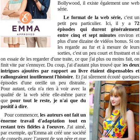
Bollywood, il existe également une web
série.
Le format de la web série,
c'est un
petit peu particulier. Ici, il y a
72
épisodes qui durent généralement
entre cinq et sept minutes
environ et
plus d'une dizaine de vidéos bonus. Si on
les regarde au fur et à mesure de leurs
sorties, c'est un peu court et frustrant et si
on essaie de les regarder d'une traite, ce que j'ai plus ou moins fait, on
finit vite par s'ennuyer. Du coup, j'ai d'autant plus trouvé que l
es deux
intrigues ajoutées par rapport au livre étaient dispensables et
rallongeaient inutilement l'histoire
. Et j'ai sûrement écouté quelques
épisodes d'une oreille un peu distraite.
Pour autant, cela n'a rien à voir avec la
qualité de la web série elle-même parce
que
p
our tout le reste, je n'ai que du
positif à dire
.
Pour commencer,
les auteurs ont fait un
énorme travail d'adaptation tout en
restant très fidèles à l'oeuvre.
J'ai aimé,
par exemple, qu'Emma ait créé une société
de conseils avec l’argent de son père et que