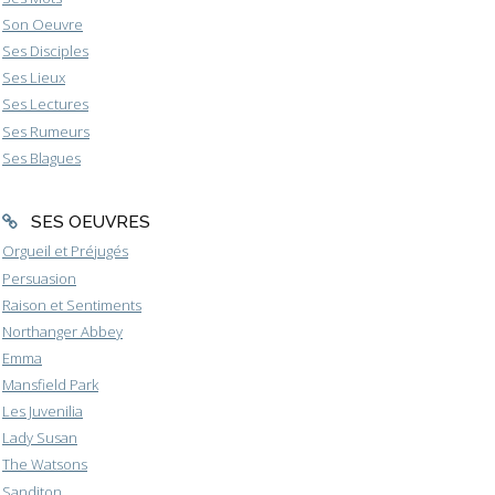
Son Oeuvre
Ses Disciples
Ses Lieux
Ses Lectures
Ses Rumeurs
Ses Blagues
SES OEUVRES
Orgueil et Préjugés
Persuasion
Raison et Sentiments
Northanger Abbey
Emma
Mansfield Park
Les Juvenilia
Lady Susan
The Watsons
Sanditon