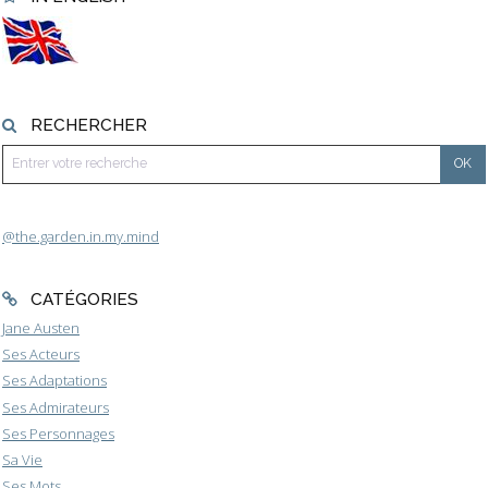
RECHERCHER
@the.garden.in.my.mind
CATÉGORIES
Jane Austen
Ses Acteurs
Ses Adaptations
Ses Admirateurs
Ses Personnages
Sa Vie
Ses Mots