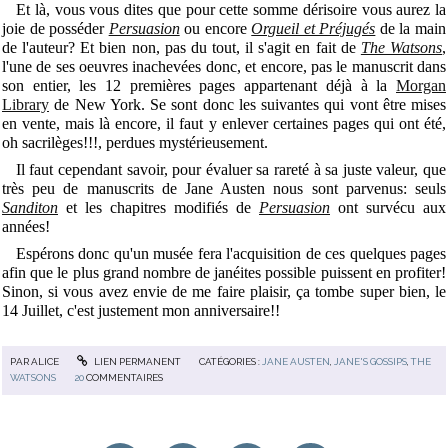
Et là, vous vous dites que pour cette somme dérisoire vous aurez la
joie de posséder
Persuasion
ou encore
Orgueil et Préjugés
de la main
de l'auteur? Et bien non, pas du tout, il s'agit en fait de
The Watsons
,
l'une de ses oeuvres inachevées donc, et encore, pas le manuscrit dans
son entier, les 12 premières pages appartenant déjà à la
Morgan
Library
de New York. Se sont donc les suivantes qui vont être mises
en vente, mais là encore, il faut y enlever certaines pages qui ont été,
oh sacrilèges!!!, perdues mystérieusement.
Il faut cependant savoir, pour évaluer sa rareté à sa juste valeur, que
très peu de manuscrits de Jane Austen nous sont parvenus: seuls
Sanditon
et les chapitres modifiés de
Persuasion
ont survécu aux
années!
Espérons donc qu'un musée fera l'acquisition de ces quelques pages
afin que le plus grand nombre de janéites possible puissent en profiter!
Sinon, si vous avez envie de me faire plaisir, ça tombe super bien, le
14 Juillet, c'est justement mon anniversaire!!
PAR
ALICE
LIEN PERMANENT
CATÉGORIES :
JANE AUSTEN
,
JANE'S GOSSIPS
,
THE
WATSONS
20
COMMENTAIRES