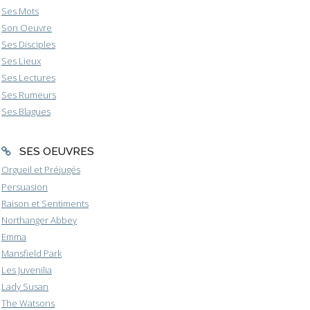
Ses Mots
Son Oeuvre
Ses Disciples
Ses Lieux
Ses Lectures
Ses Rumeurs
Ses Blagues
SES OEUVRES
Orgueil et Préjugés
Persuasion
Raison et Sentiments
Northanger Abbey
Emma
Mansfield Park
Les Juvenilia
Lady Susan
The Watsons