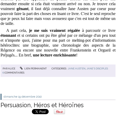
demander ensuite si cela était vraiment arrivé ou non. Je trouve cela
vraiment
gênant
, il faut déjà connaître Jane Austen par coeur pour
pouvoir faire la part des choses en lisant ce livre. C'est le seul reproche
que je peux lui faire mais vous avouerez que c'en est tout de même un
de taille.
A part cela,
je me suis vraiment régalée
à parcourir ce livre
étonnant
et si certains ont pu être gêné par ce mélange d'un peu tout
et n'importe quoi, j'aime pour ma part ce melting-pot d'informations
hétéroclites: une biographie, une chronologie des aspects de la
Régence ou encore une nouvelle entre Frankenstein et Orgueil et
Préjugés... En bref,
une lecture enrichissante
!
PAR
ALICE
LIEN PERMANENT
CATÉGORIES :
JANE AUSTEN
,
JANE'S DISCIPLES
6
COMMENTAIRES
dimanche 19
décembre 2010
Persuasion, Héros et Héroïnes