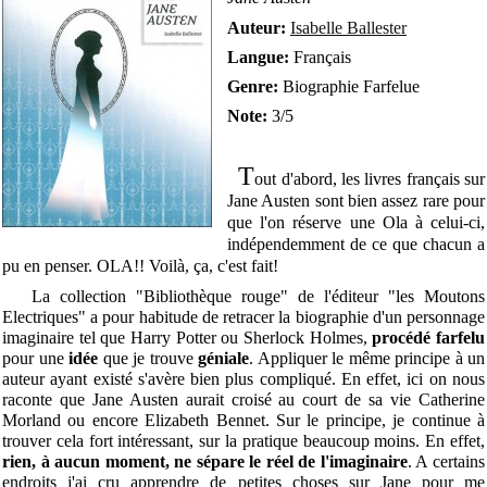
Auteur:
Isabelle Ballester
Langue:
Français
Genre:
Biographie Farfelue
Note:
3/5
T
out d'abord, les livres français sur
Jane Austen sont bien assez rare pour
que l'on réserve une Ola à celui-ci,
indépendemment de ce que chacun a
pu en penser. OLA!! Voilà, ça, c'est fait!
La collection "Bibliothèque rouge" de l'éditeur "les Moutons
Electriques" a pour habitude de retracer la biographie d'un personnage
imaginaire tel que Harry Potter ou Sherlock Holmes,
procédé farfelu
pour une
idée
que je trouve
géniale
. Appliquer le même principe à un
auteur ayant existé s'avère bien plus compliqué. En effet, ici on nous
raconte que Jane Austen aurait croisé au court de sa vie Catherine
Morland ou encore Elizabeth Bennet. Sur le principe, je continue à
trouver cela fort intéressant, sur la pratique beaucoup moins. En effet,
rien, à aucun moment, ne sépare le réel de l'imaginaire
. A certains
endroits j'ai cru apprendre de petites choses sur Jane pour me