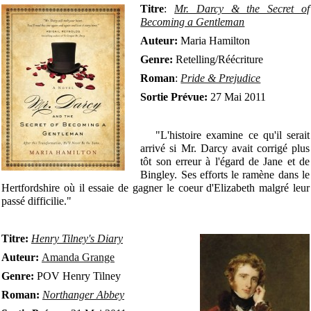
Titre
:
Mr. Darcy & the Secret of
Becoming a Gentleman
Auteur:
Maria Hamilton
Genre:
Retelling/Réécriture
Roman
:
Pride & Prejudice
Sortie Prévue:
27 Mai 2011
"L'histoire examine ce qu'il serait
arrivé si Mr. Darcy avait corrigé plus
tôt son erreur à l'égard de Jane et de
Bingley. Ses efforts le ramène dans le
Hertfordshire où il essaie de gagner le coeur d'Elizabeth malgré leur
passé difficilie."
Titre:
Henry Tilney's Diary
Auteur:
Amanda Grange
Genre:
POV Henry Tilney
Roman:
Northanger Abbey