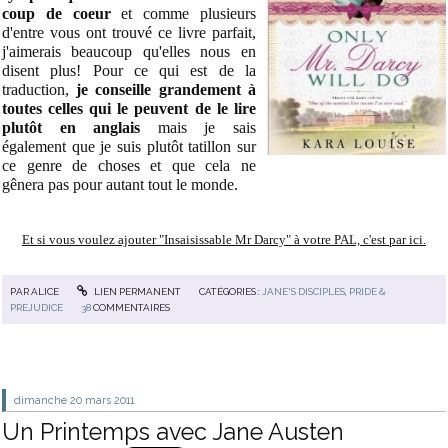
coup de coeur
et comme plusieurs
d'entre vous ont trouvé ce livre parfait,
j'aimerais beaucoup qu'elles nous en
disent plus! Pour ce qui est de la
traduction,
je conseille grandement à
toutes celles qui le peuvent de le lire
plutôt en anglais
mais je sais
également que je suis plutôt tatillon sur
ce genre de choses et que cela ne
gênera pas pour autant tout le monde.
Et si vous voulez ajouter "Insaisissable Mr Darcy" à votre PAL, c'est par ici.
PAR
ALICE
LIEN PERMANENT
CATÉGORIES :
JANE'S DISCIPLES
,
PRIDE &
PREJUDICE
38
COMMENTAIRES
dimanche 20
mars 2011
Un Printemps avec Jane Austen