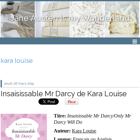
Jane Austen is my Wonderland
kara louise
jeudi 26
mars 2015
Insaisissable Mr Darcy de Kara Louise
Titre:
Insaisissable Mr Darcy/Only Mr
Darcy Will Do
Auteur:
Kara Louise
Langue:
Français ou Anglais