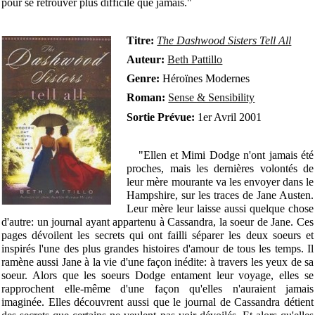
pour se retrouver plus difficile que jamais."
Titre:
The Dashwood Sisters Tell All
Auteur:
Beth Pattillo
Genre:
Héroïnes Modernes
Roman:
Sense & Sensibility
Sortie Prévue:
1er Avril 2001
"Ellen et Mimi Dodge n'ont jamais été
proches, mais les dernières volontés de
leur mère mourante va les envoyer dans le
Hampshire, sur les traces de Jane Austen.
Leur mère leur laisse aussi quelque chose
d'autre: un journal ayant appartenu à Cassandra, la soeur de Jane. Ces
pages dévoilent les secrets qui ont failli séparer les deux soeurs et
inspirés l'une des plus grandes histoires d'amour de tous les temps. Il
ramène aussi Jane à la vie d'une façon inédite: à travers les yeux de sa
soeur. Alors que les soeurs Dodge entament leur voyage, elles se
rapprochent elle-même d'une façon qu'elles n'auraient jamais
imaginée. Elles découvrent aussi que le journal de Cassandra détient