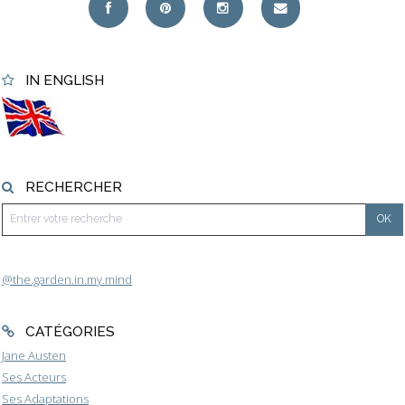
IN ENGLISH
RECHERCHER
@the.garden.in.my.mind
CATÉGORIES
Jane Austen
Ses Acteurs
Ses Adaptations