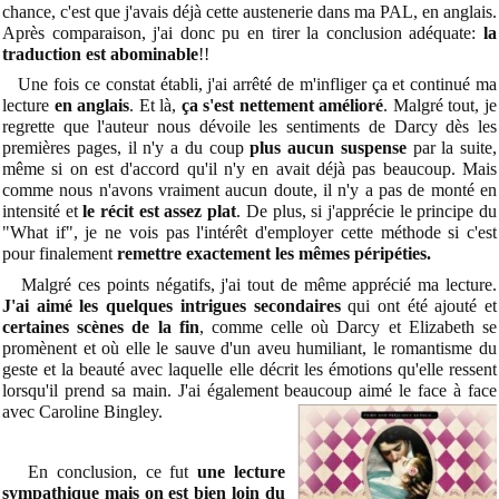
chance, c'est que j'avais déjà cette austenerie dans ma PAL, en anglais.
Après comparaison, j'ai donc pu en tirer la conclusion adéquate:
la
traduction est abominable
!!
Une fois ce constat établi, j'ai arrêté de m'infliger ça et continué ma
lecture
en anglais
. Et là,
ça s'est nettement amélioré
. Malgré tout, je
regrette que l'auteur nous dévoile les sentiments de Darcy dès les
premières pages, il n'y a du coup
plus aucun suspense
par la suite,
même si on est d'accord qu'il n'y en avait déjà pas beaucoup. Mais
comme nous n'avons vraiment aucun doute, il n'y a pas de monté en
intensité et
le récit est assez plat
. De plus, si j'apprécie le principe du
"What if", je ne vois pas l'intérêt d'employer cette méthode si c'est
pour finalement
remettre exactement les mêmes péripéties.
Malgré ces points négatifs, j'ai tout de même apprécié ma lecture.
J'ai aimé les quelques intrigues secondaires
qui ont été ajouté et
certaines scènes de la fin
, comme celle où Darcy et Elizabeth se
promènent et où elle le sauve d'un aveu humiliant, le romantisme du
geste et la beauté avec laquelle elle décrit les émotions qu'elle ressent
lorsqu'il prend sa main. J'ai également beaucoup aimé le face à face
avec Caroline
Bingley.
En conclusion, ce fut
une lecture
sympathique mais on est bien loin du