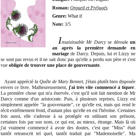
Roman:
Orgueil et Préjugés
Genre:
What if
Note:
3/5
I
nsaisissable Mr Darcy
se déroule
un
an après la première demande en
mariage
de Darcy. Depuis, lui et Lizzy ne
se sont pas revus et il ne sait donc pas qu'elle a perdu son père et s'est
vue
obligée de trouver une place de gouvernante
.
Ayant apprécié
la Quête de Mary Bennet
, j'étais plutôt bien disposée
envers ce livre. Malheureusement,
j'ai très vite commencé à tiquer
.
La première chose qui m'a énervée, c'est qu'il soit fait mention de Mr
Darcy comme d'un aristocrate. Puis, à plusieurs reprises, Lizzy est
simplement appelée "la gouvernante", ce qu'elle est, mais qui rend le
récit extrêmement froid, d'autant plus qu'elle en est l'héroïne. Certaines
fois aussi, elle s'adresse à sa protégée en utilisant son prénom,
certaines fois par son nom, ce qui est, au mieux, étrange. Mais là où
j'ai vraiment commencé à avoir des doutes, c'est que "Miss" était
tantôt retranscrit tel quel, tantôt traduit par "Mademoiselle". Ma