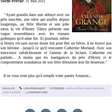
Sortie Prévue
: 31 Mai 2011
"
Ayant grandis dans une abbaye avec un
père irascible, une mère qui souffre depuis
longtemps, un frère libertin et une jolie
sœur, la vie d'Henry Tilney présente une
vague ressemblance avec les romans
gothiques qu'il aime lire. Et pourtant, même
si Henry est sans aucun doute fait pour être un héros, il ne trouve pas
son héroïne - jusqu'à ce qu'il rencontre Catherine Morland. Avec son
innocence rafraîchissante et l'amour de la lecture, Catherine est
parfaite... A moins que les manigances du père d'Henry et le
comportement scandaleux de son frère détruisent leur fin heureuse."
Il ne vous reste plus qu'à remplir votre panier Amazon...
PAR
ALICE
LIEN PERMANENT
CATÉGORIES :
JANE AUSTEN
,
JANE'S DISCIPLES
,
JANE'S GOSSIPS
25
COMMENTAIRES