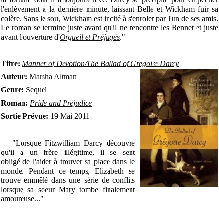
l'enlèvement à la dernière minute, laissant Belle et Wickham fuir sa
colère. Sans le sou, Wickham est incité à s'enroler par l'un de ses amis.
Le roman se termine juste avant qu'il ne rencontre les Bennet et juste
avant l'ouverture d'
Orgueil et Préjugés
."
Titre:
Manner of Devotion/The Ballad of Gregoire Darcy
Auteur:
Marsha Altman
Genre:
Sequel
Roman:
Pride and Prejudice
Sortie Prévue:
19 Mai 2011
"Lorsque Fitzwilliam Darcy découvre
qu'il a un frère illégitime, il se sent
obligé de l'aider à trouver sa place dans le
monde. Pendant ce temps, Elizabeth se
trouve emmêlé dans une série de conflits
lorsque sa soeur Mary tombe finalement
amoureuse..."