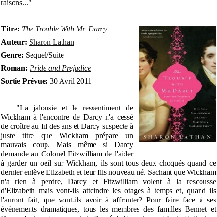
raisons..."
Titre:
The Trouble With Mr. Darcy
Auteur:
Sharon Lathan
Genre:
Sequel/Suite
Roman:
Pride and Prejudice
Sortie Prévue:
30 Avril 2011
"La jalousie et le ressentiment de
Wickham à l'encontre de Darcy n'a cessé
de croître au fil des ans et Darcy suspecte à
juste titre que Wickham prépare un
mauvais coup. Mais même si Darcy
demande au Colonel Fitzwilliam de l'aider
à garder un oeil sur Wickham, ils sont tous deux choqués quand ce
dernier enlève Elizabeth et leur fils nouveau né. Sachant que Wickham
n'a rien à perdre, Darcy et Fitzwilliam volent à la rescousse
d'Elizabeth mais vont-ils atteindre les otages à temps et, quand ils
l'auront fait, que vont-ils avoir à affronter? Pour faire face à ses
évènements dramatiques, tous les membres des familles Bennet et