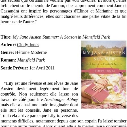
des secrets que certains ne veulent pas voir dévoilés. Et alors qu'elles
trébuchent sur le chemin de l'amour, elles apprennent comment Jane et
Cassandra ont inspiré les personnages d'Elinor et Marianne et que
malgré leurs différences, elles sont chacunes une partie vitale de la fin
heureuse de l'autre."
Titre:
My Jane Austen Summer: A Season in Mansfield Park
Auteur:
Cindy Jones
Genre:
Héroïne Moderne
Roman:
Mansfield Park
Sortie Prévue:
1er Avril 2011
"Lily est une rêveuse et ses rêves de Jane
Austen deviennent légèrement hors de
contrôle. Non seulement elle laisse son
travail de côté pour lire
Northanger Abbey
mais elle a aussi une amie imaginaire dont
elle suit les conseils, Jane en personne.
Tout cela arrive parce que Lily traverse des
moments difficiles, notamment depuis que son copain l'a laissé tomber
pour une autre femme. Alors quand elle a la merveilleuse opportunité