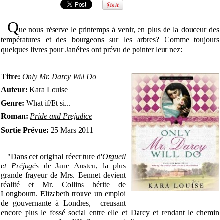
Q
ue nous réserve le printemps à venir, en plus de la douceur des
températures et des bourgeons sur les arbres? Comme toujours
quelques livres pour Janéites ont prévu de pointer leur nez:
Titre:
Only Mr. Darcy Will Do
Auteur:
Kara Louise
Genre:
What if/Et si...
Roman:
Pride and Prejudice
Sortie Prévue:
25 Mars 2011
"Dans cet original réecriture d'
Orgueil
et Préjugés
de Jane Austen, la plus
grande frayeur de Mrs. Bennet devient
réalité et Mr. Collins hérite de
Longbourn. Elizabeth trouve un emploi
de gouvernante à Londres, creusant
encore plus le fossé social entre elle et Darcy et rendant le chemin