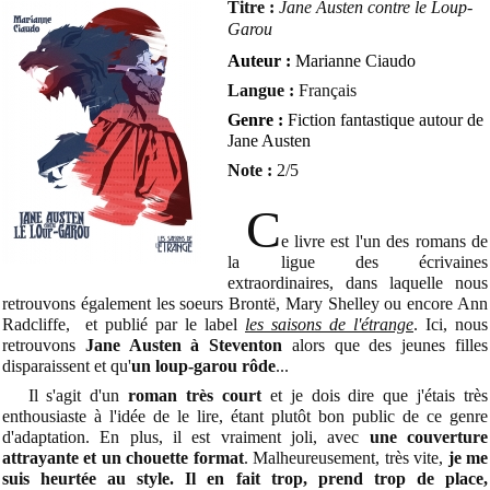
Titre :
Jane Austen contre le Loup-
Garou
Auteur :
Marianne Ciaudo
Langue :
Français
Genre :
Fiction fantastique autour de
Jane Austen
Note :
2/5
C
e livre est l'un des romans de
la ligue des écrivaines
extraordinaires, dans laquelle nous
retrouvons également les soeurs Brontë, Mary Shelley ou encore Ann
Radcliffe, et publié par le label
les saisons de l'étrange
. Ici, nous
retrouvons
Jane Austen à Steventon
alors que des jeunes filles
disparaissent et qu'
un loup-garou rôde
...
Il s'agit d'un
roman très court
et je dois dire que j'étais très
enthousiaste à l'idée de le lire, étant plutôt bon public de ce genre
d'adaptation. En plus, il est vraiment joli, avec
une couverture
attrayante et un chouette format
. Malheureusement, très vite,
je me
suis heurtée au style. Il en fait trop, prend trop de place,