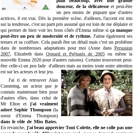
plaît beaucoup, avec une grande
douceur, de la délicatesse
et peut-être
un peu moins de piquant que d'autres
actrices, il est vrai. Dès la première scène, d'ailleurs, l'accent est mis
sur la tendresse, c'est un parti pris assumé qui est loin de me déplaire et
qui permet de bien voir les bons côtés d'Emma même si
ça manque
peut-être un peu de modernité et de rythme.
J'aime également ses
tenues et sa coiffure. Cela paraît être un détail mais c'est un problème
dans de nombreuses adaptations pour moi (Anne dans
Persusion
2007
, Elizabeth dans
Orgueil et Préjugés de 2005
ou même la
nouvelle Emma 2020 pour d'autres raisons). Certains trouveront peut-
être celle-ci un peu fade d'ailleurs mais au moins toute notre attention
est sur les acteurs et leur jeu.
J'ai ri de retrouver Alan
Cumming, un acteur que je
connais maintenant bien pour
d'autres rôles, dans celui de
Mr Elton et
j'ai vraiment
adoré Sophie Thompson
(la
soeur d'Emma Thompson)
dans le rôle de Miss Bates.
En revanche,
j
'ai beau apprécier Toni Colette, elle ne colle pas une