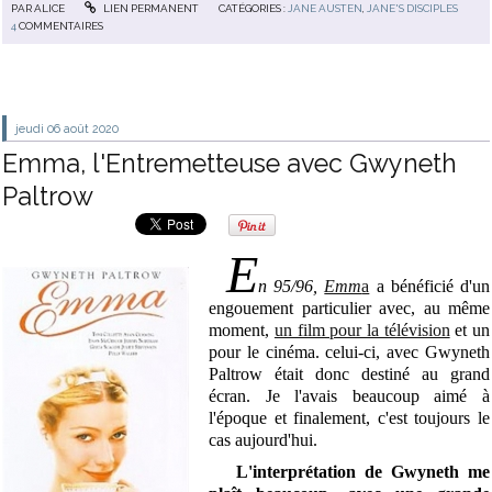
PAR
ALICE
LIEN PERMANENT
CATÉGORIES :
JANE AUSTEN
,
JANE'S DISCIPLES
4
COMMENTAIRES
jeudi 06
août 2020
Emma, l'Entremetteuse avec Gwyneth
Paltrow
E
n 95/96,
Emm
a
a bénéficié d'un
engouement particulier avec, au même
moment,
un film pour la télévision
et un
pour le cinéma. celui-ci, avec Gwyneth
Paltrow était donc destiné au grand
écran. Je l'avais beaucoup aimé à
l'époque et finalement, c'est toujours le
cas aujourd'hui.
L'interprétation de Gwyneth me