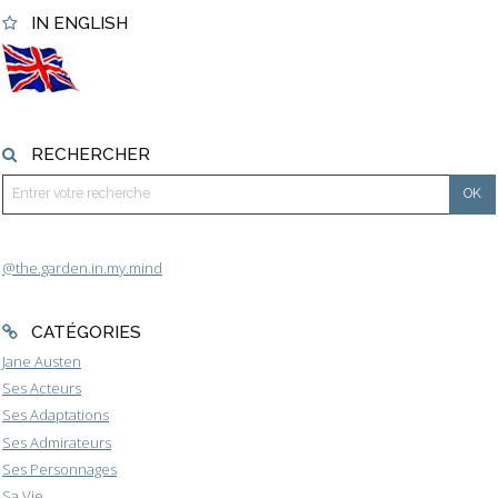
IN ENGLISH
RECHERCHER
@the.garden.in.my.mind
CATÉGORIES
Jane Austen
Ses Acteurs
Ses Adaptations
Ses Admirateurs
Ses Personnages
Sa Vie