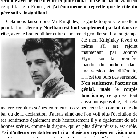
seconde avec le rôle d'Harriet pour moi,
et on se demande vraiment
ce qui la lie à Emma, et
j'ai énormément regretté que le rôle du
père soit si insignifiant.
Cela nous laisse donc Mr Knightley, je garde toujours le meilleur
pour la fin...
Jeremy Northam
est tout simplement parfait dans ce
rôle
, avec le bon équilibre entre charisme et gentillesse. Il a longtemps
été mon
Knightley favori et
même s'il est rejoint
maintenant par Johnny
Flynn sur la première
marche du podium, dans
une version bien différente,
il n'est toujours pas surpassé.
Non seulement, l'acteur est
génial, mais le couple
fonctionne
, ce qui est tout
aussi indispensable, et cela
malgré certaines scènes entre eux assez peu réussies comme celle du
bal ou de la déclaration. J'aurais aimé que l'on voit plus l'évolution de
ses sentiments également mais heureusement il y a également de très
bonnes scènes, comme la dispute, qui en plus d'être réussie, est drôle.
J'ai d'ailleurs véritablement ri à plusieurs reprises en visionnant