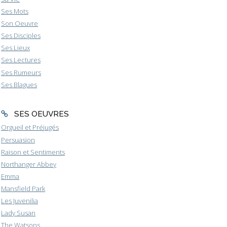
Ses Mots
Son Oeuvre
Ses Disciples
Ses Lieux
Ses Lectures
Ses Rumeurs
Ses Blagues
SES OEUVRES
Orgueil et Préjugés
Persuasion
Raison et Sentiments
Northanger Abbey
Emma
Mansfield Park
Les Juvenilia
Lady Susan
The Watsons