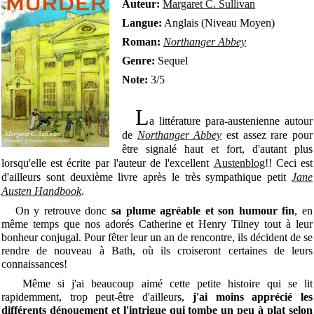
Auteur:
Margaret C. Sullivan
Langue:
Anglais (Niveau Moyen)
Roman:
Northanger Abbey
Genre:
Sequel
Note:
3/5
L
a littérature para-austenienne autour
de
Northanger Abbey
est assez rare pour
être signalé haut et fort, d'autant plus
lorsqu'elle est écrite par l'auteur de l'excellent
Austenblog
!! Ceci est
d'ailleurs sont deuxième livre après le très sympathique petit
Jane
Austen Handbook
.
On y retrouve donc
sa plume agréable et son humour fin
, en
même temps que nos adorés Catherine et Henry Tilney tout à leur
bonheur conjugal. Pour fêter leur un an de rencontre, ils décident de se
rendre de nouveau à Bath, où ils croiseront certaines de leurs
connaissances!
Même si j'ai beaucoup aimé cette petite histoire qui se lit
rapidemment, trop peut-être d'ailleurs,
j'ai moins apprécié les
différents dénouement et l'intrigue qui tombe un peu à plat selon