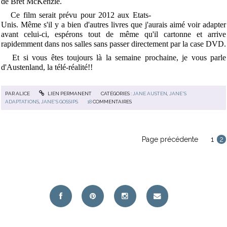
de Bret McKenzie.
Ce film serait prévu pour 2012 aux Etats-
Unis. Même s'il y a bien d'autres livres que j'aurais aimé voir adapter
avant celui-ci, espérons tout de même qu'il cartonne et arrive
rapidemment dans nos salles sans passer directement par la case DVD.
Et si vous êtes toujours là la semaine prochaine, je vous parle
d'Austenland, la télé-réalité!!
PAR
ALICE
LIEN PERMANENT
CATÉGORIES :
JANE AUSTEN
,
JANE'S
ADAPTATIONS
,
JANE'S GOSSIPS
18
COMMENTAIRES
Page précédente
1
2