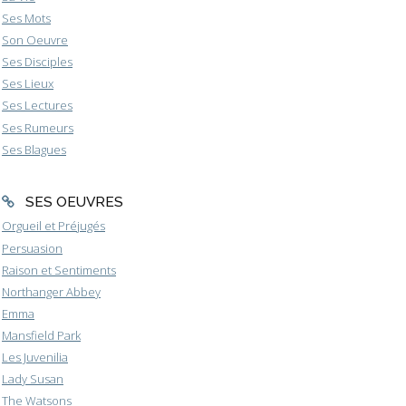
Ses Mots
Son Oeuvre
Ses Disciples
Ses Lieux
Ses Lectures
Ses Rumeurs
Ses Blagues
SES OEUVRES
Orgueil et Préjugés
Persuasion
Raison et Sentiments
Northanger Abbey
Emma
Mansfield Park
Les Juvenilia
Lady Susan
The Watsons