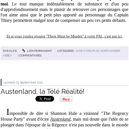
moi
. Le tout manque indéniablement de substance et d'un peu
d'approfondissement mais le plaisir de retrouver ces personnages que
l'on aime ainsi que le petit plus apporté au personnage du Captain
Tilney permettent malgré tout de compenser un peu ces petits défauts.
Et si vous voulez ajouter "There Must be Murder" à votre PAL, c'est par ici.
PAR
ALICE
LIEN PERMANENT
CATÉGORIES :
JANE'S DISCIPLES
,
NORTHANGER
ABBEY
2
COMMENTAIRES
samedi 03
septembre 2011
Austenland, la Télé Réalité!
I
mpossible de dire si Shannon Hale a visionné "The Regency
House Party" avant d'écire
Austenland
, mais nul doute que l'idée de se
plonger dans l'époque de la Régence n'est pas nouvelle dans le monde