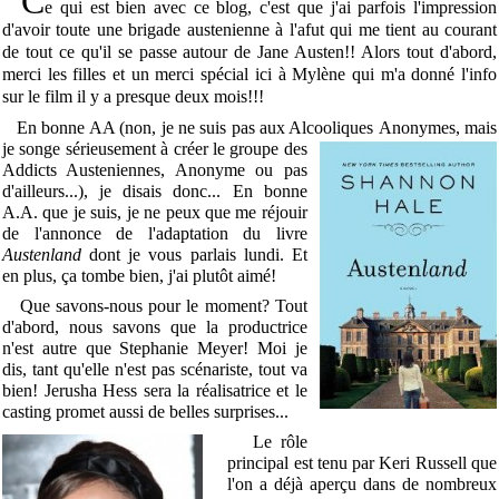
C
e qui est bien avec ce blog, c'est que j'ai parfois l'impression
d'avoir toute une brigade austenienne à l'afut qui me tient au courant
de tout ce qu'il se passe autour de Jane Austen!! Alors tout d'abord,
merci les filles et un merci spécial ici à Mylène qui m'a donné l'info
sur le film il y a presque deux mois!!!
En bonne AA (non, je ne suis pas aux Alcooliques
Anonymes, mais
je songe sérieusement à créer le groupe des
Addicts Austeniennes, Anonyme ou pas
d'ailleurs...), je disais donc... En bonne
A.A. que je suis, je ne peux que me réjouir
de l'annonce de l'adaptation du livre
Austenland
dont je vous parlais lundi. Et
en plus, ça tombe bien, j'ai plutôt aimé!
Que savons-nous pour le moment? Tout
d'abord, nous savons que la productrice
n'est autre que Stephanie Meyer! Moi je
dis, tant qu'elle n'est pas scénariste, tout va
bien! Jerusha Hess sera la réalisatrice et le
casting promet aussi de belles surprises...
Le rôle
principal est tenu par Keri Russell que
l'on a déjà aperçu dans de nombreux