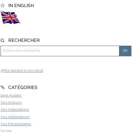
IN ENGLISH
RECHERCHER
@the.garden.in.my.mind
CATÉGORIES
Jane Austen
Ses Acteurs
Ses Adaptations
Ses Admirateurs
Ses Personnages
Sa Vie