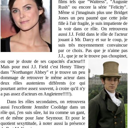
films tels que "Waitress", "Auguste
Rush" ou encore la série "Felicity".
Même si j'imaginais plus une Bridget
Jones un peu paumé que cette jolie
fille à l'air fragile, je suis impatiente de
la voir dans ce rôle. On retrouvera
aussi J.J. Feild dans le rôle de l'acteur
jouant à Mr. Darcy et sur le coup, je
suis très moyennement convaincue
par ce choix. Pas que je n'aime pas
J.J., que je ne le trouve pas choupinet,
ou
que je doute de ses capacités d'acteur!!!
Mais pour moi J.J. Field c'est Henry Tilney
dans "Northanger Abbey" et je trouve un peu
dommage de retrouver le même acteur dans
deux rôles austeniens différents (ce qui
pourtant arrive assez souvent, à croire qu'il n'y
a pas assez d'acteurs en Angleterre!!!!!).
Dans les rôles secondaires, on retrouvera
aussi l'excellente Jennifer Coolidge dans un
rôle qui, j'en suis sûre, lui ira comme un gant,
et de même pour Jane Seymour. Et pour le
quotient sexyttitude, à noter aussi la présence