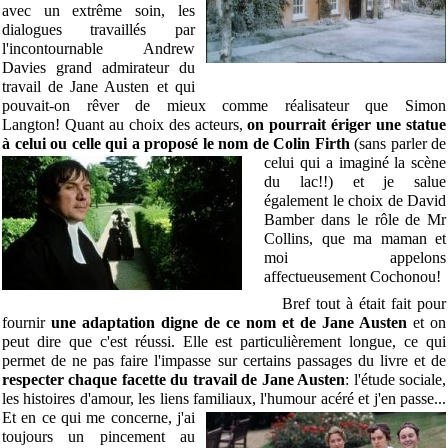
avec un extrême soin, les
dialogues travaillés par
l'incontournable Andrew
Davies grand admirateur du
travail de Jane Austen et qui
pouvait-on rêver de mieux comme réalisateur que Simon
Langton! Quant au choix des acteurs,
on pourrait ériger une statue
à celui ou celle qui a proposé le nom de
Colin Firth
(sans parler de
celui qui a imaginé la scène
du lac!!) et je salue
également le choix de David
Bamber dans le rôle de Mr
Collins, que ma maman et
moi appelons
affectueusement Cochonou!
Bref tout à était fait pour
fournir
une adaptation digne de ce nom et de Jane Austen
et on
peut dire que c'est réussi. Elle est particulièrement longue, ce qui
permet de ne pas faire l'impasse sur certains passages du livre et de
respecter chaque facette du travail de Jane Austen
: l'étude sociale,
les histoires d'amour, les liens familiaux,
l'humour acéré et j'en passe...
Et en ce qui me concerne, j'ai
toujours un pincement au