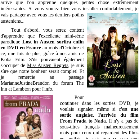
arrive que l'on apprenne quelques petites chose extrêmement
intéressantes. Si vous voulez bien vous installer confortablement, je
vais partager
avec vous les derniers potins
austeniens...
Tout d'abord, vous serez content
d'apprendre que l'excellente mini-série
parodique
Lost in Austen sortira enfin
en DVD en France
au mois d'Octobre et
ce, une fois de plus, grâce à nos amis de
Koba Film. S'ils pouvaient également
s'occuper de
Miss Austen Regrets
, je suis
sûre que notre bonheur serait complet! Et
je remercie au passage
MarianneJustineBrandon du forum
The
Inn at Lambton
pour l'info.
Pour
continuer dans les sorties DVD, je
voulais signaler, même si c'est
une
sortie anglaise, l'arrivée du film
From Prada to Nada
. Il n'y a pas de
sous-titres français malheureusement
mais pour ceux qui regardent les films
en anglais, je sais que ce sera une