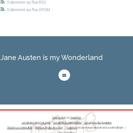
S'abonner au flux RSS
S'abonner au flux ATOM
Jane Austen is my Wonderland
Créer un blog
sur
Hautetfort
Les derniers blogs mis à jour
|
Les dernières notes publiées
|
Les tags les plus populaires
Déclarer un contenu illicite
|
Mentions légales de ce blog
|
Hautetfort
est une marque déposée de la société talkSpirit |
Créez votre
blog
!