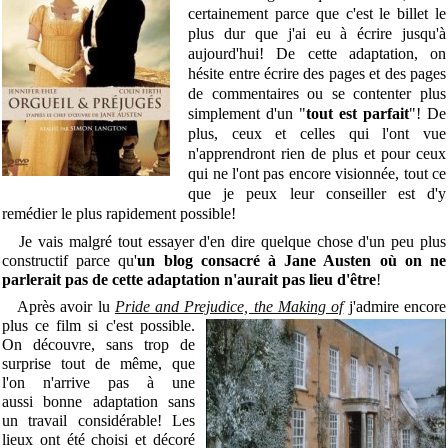
certainement parce que c'est le billet le
plus dur que j'ai eu à écrire jusqu'à
aujourd'hui! De cette adaptation, on
hésite entre écrire des pages et des pages
de commentaires ou se contenter plus
simplement d'un "
tout est parfait
"! De
plus, ceux et celles qui l'ont vue
n'apprendront rien de plus et pour ceux
qui ne l'ont pas encore visionnée, tout ce
que je peux leur conseiller est d'y
remédier le plus rapidement possible!
Je vais malgré tout essayer d'en dire quelque chose d'un peu plus
constructif parce qu'
un blog consacré à Jane Austen où on ne
parlerait pas de cette adaptation n'aurait pas lieu d'être
!
Après avoir lu
Pride and Prejudice, the Making of
j'admi
re encore
plus ce film si c'est possible.
On découvre, sans trop de
surprise tout de même, que
l'on n'arrive pas à une
aussi bonne adaptation sans
un travail considérable! Les
lieux ont été choisi et décoré