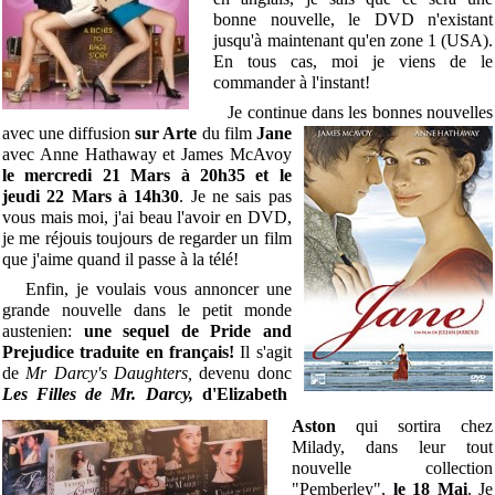
bonne nouvelle, le DVD n'existant
jusqu'à maintenant qu'en zone 1 (USA).
En tous cas, moi je viens de le
commander à l'instant!
Je continue dans les
bonnes nouvelles
avec une diffusion
sur Arte
du film
Jane
avec Anne Hathaway et James McAvoy
le mercredi 21 Mars à 20h35 et le
jeudi 22 Mars à 14h30
. Je ne sais pas
vous mais moi, j'ai beau l'avoir en DVD,
je me réjouis toujours de regarder un film
que j'aime quand il passe à la télé!
Enfin, je voulais vous annoncer une
grande nouvelle dans le petit monde
austenien:
une sequel de Pride and
Prejudice traduite en français!
Il s'agit
de
Mr Darcy's Daughters,
devenu donc
Les Filles de Mr.
Darcy,
d'Elizabeth
Aston
qui sortira chez
Milady, dans leur tout
nouvelle collection
"Pemberley",
le 18 Mai
. Je