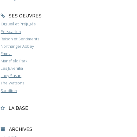
SES OEUVRES
Orgueil et Préjugés
Persuasion
Raison et Sentiments
Northanger Abbey
Emma
Mansfield Park
Les Juvenilia
Lady Susan
The Watsons
Sanditon
LA BASE
ARCHIVES