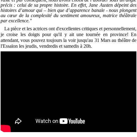
précis : celui de sa propre histoire. En effet, Jane Austen dépeint des
histoires d’amour qui – bien que d’apparence banale - nous plongent
au cœur de la complexité du sentiment amoureux, matrice théâtrale
par excellence."
La pièce et les actrices ont d'excellentes critiques et personnellement,
je croise les doigts pour qu'il y ait une tournée en province! En
attendant, vous pouvez toujours la voir jusqu'au 31 Mars au théâtre de
l'Essaïon les jeudis, vendredis et samedis à 20h.