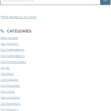
@the.garden.in.my.mind
CATÉGORIES
Jane Austen
Ses Acteurs
Ses Adaptations
Ses Admirateurs
Ses Personnages
Sa Vie
Ses Mots
Son Oeuvre
Ses Disciples
Ses Lieux
Ses Lectures
Ses Rumeurs
Ses Blagues