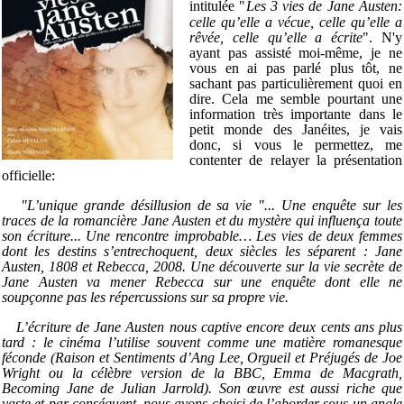
intitulée "
Les 3 vies de Jane Austen:
celle qu’elle a vécue, celle qu’elle a
rêvée, celle qu’elle a écrite
". N'y
ayant pas assisté moi-même, je ne
vous en ai pas parlé plus tôt, ne
sachant pas particulièrement quoi en
dire. Cela me semble pourtant une
information très importante dans le
petit monde des Janéites, je vais
donc, si vous le permettez, me
contenter de relayer la présentation
officielle:
"L’unique grande désillusion de sa vie "... Une enquête sur les
traces de la romancière Jane Austen et du mystère qui influença toute
son écriture...
Une rencontre improbable… Les vies de deux femmes
dont les destins s’entrechoquent, deux siècles les séparent : Jane
Austen, 1808 et Rebecca, 2008. Une découverte sur la vie secrète de
Jane Austen va mener Rebecca sur une enquête dont elle ne
soupçonne pas les répercussions sur sa propre vie.
L’écriture de Jane Austen nous captive encore deux cents ans plus
tard : le cinéma l’utilise souvent comme une matière romanesque
féconde (Raison et Sentiments d’Ang Lee, Orgueil et Préjugés de Joe
Wright ou la célèbre version de la BBC, Emma de Macgrath,
Becoming Jane de Julian Jarrold).
Son œuvre est aussi riche que
vaste et par conséquent, nous avons choisi de l’aborder sous un angle