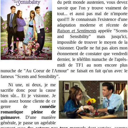
du petit monde austenien, vous devez
savoir que l'on y trouve vraiment de
tout... et aussi pas mal de n'importe
quoi!!! Je connaissais l'existence d'une
adaptation moderne et récente de
Raison et Sentiments
appelée "Scents
and Sensibility" mais jusqu'ici,
impossible de trouver le moyen de la
visionner. Quelle ne fut pas alors mon
étonnement de constater que vendredi
dernier, le téléfilm nunuche de l'après-
midi de TF1 au nom encore plus
nunuche de "Au Coeur de l'Amour" ne faisait en fait qu'un avec le
fameux "Scents and Sensibility".
Ni une, ni deux, je me
sacrifie donc pour la cause
bien sûr... Et je visionne. Je
suis assez bonne cliente de ce
genre de
comédie
romantique pleine de
guimauve
. D'une manière
générale, je passe un agréable