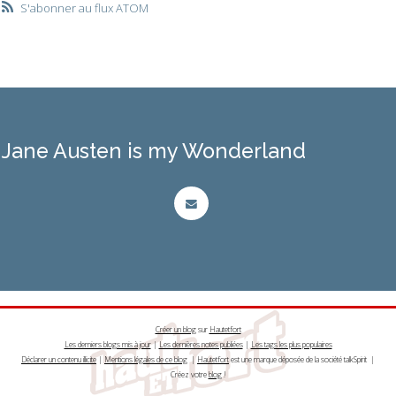
S'abonner au flux ATOM
Jane Austen is my Wonderland
Créer un blog
sur
Hautetfort
Les derniers blogs mis à jour
|
Les dernières notes publiées
|
Les tags les plus populaires
Déclarer un contenu illicite
|
Mentions légales de ce blog
|
Hautetfort
est une marque déposée de la société talkSpirit |
Créez votre
blog
!