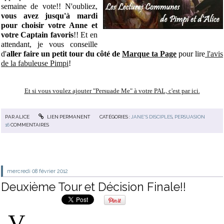
semaine de vote!! N'oubliez,
vous avez jusqu'à mardi
pour choisir votre Anne et
votre Captain favoris
!! Et en
attendant, je vous conseille
d'
aller faire un petit tour du côté de
Marque ta Page
pour lire
l'avis
de la fabuleuse Pimpi
!
Et si vous voulez ajouter "Persuade Me" à votre PAL, c'est par ici.
PAR
ALICE
LIEN PERMANENT
CATÉGORIES :
JANE'S DISCIPLES
,
PERSUASION
16
COMMENTAIRES
mercredi 08
février 2012
Deuxième Tour et Décision Finale!!
V