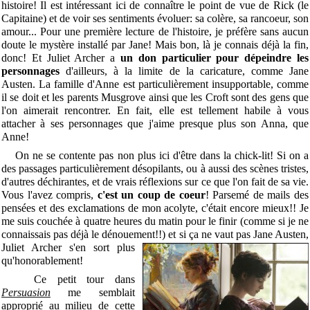
histoire! Il est intéressant ici de connaître le point de vue de Rick (le
Capitaine) et de voir ses sentiments évoluer: sa colère, sa rancoeur, son
amour... Pour une première lecture de l'histoire, je préfère sans aucun
doute le mystère installé par Jane! Mais bon, là je connais déjà la fin,
donc! Et Juliet Archer a
un don particulier pour dépeindre les
personnages
d'ailleurs, à la limite de la caricature, comme Jane
Austen. La famille d'Anne est particulièrement insupportable, comme
il se doit et les parents Musgrove ainsi que les Croft sont des gens que
l'on aimerait rencontrer. En fait, elle est tellement habile à vous
attacher à ses personnages que j'aime presque plus son Anna, que
Anne!
On ne se contente pas non plus ici d'être dans la chick-lit! Si on a
des passages particulièrement désopilants, ou à aussi des scènes tristes,
d'autres déchirantes, et de vrais réflexions sur ce que l'on fait de sa vie.
Vous l'avez compris,
c'est un coup de coeur
! Parsemé de mails des
pensées et des exclamations de mon acolyte, c'était encore mieux!! Je
me suis couchée à quatre heures du matin pour le finir (comme si je ne
connaissais pas déjà le dénouement!!) et si ça ne vaut pas Jane Austen,
Juliet A
rcher s'en sort plus
qu'honorablement!
Ce petit tour dans
Persuasion
me semblait
approprié au milieu de cette