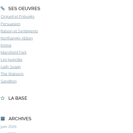
SES OEUVRES
Orgueil et Préjugés
Persuasion
Raison et Sentiments
Northanger Abbey
Emma
Mansfield Park
Les Juvenilia
Lady Susan
The Watsons
Sanditon
LA BASE
ARCHIVES
juin 2026