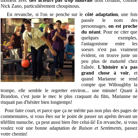
moment avec
des acteurs pas trop mauvais
dont certains, comme
Nick Zano, particulièrement choupinous.
En revanche, si l'on se penche sur le
côté adaptation
, une fois
passée le
nom des
personnages,
on est proche
du néant
. Pour ne citer que
quelques exemples,
l'antagonisme entre les
soeurs n'est pas vraiment
évident, on trouve juste un
peu plus de maturité chez
l'aînée.
L'histoire n'a pas
grand chose à voir
, et
quand Marianne se rend
compte que Willoughby la
trompe, elle semble le regretter environ... une minute! Quant à
Brandon, c'est juste le mec le plus craquant du film, Marianne ne
risquait pas d'hésiter bien longtemps!
Pour faire court, et parce que ça ne mérite pas non plus des pages de
commentaires, si vous êtes sur le point de passer un aprèm devant un
téléfilm nunuche, ça peut aussi bien être celui-là! En revanche, si vous
voulez voir une bonne adaptation de
Raison et Sentiments
, passez
votre chemin!