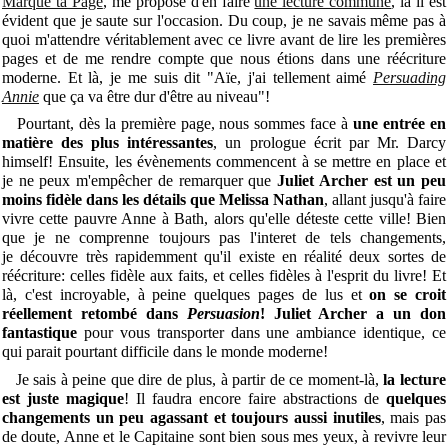
Marque ta Page
, me propose d'en faire
une lecture commune
, là il est
évident que je saute sur l'occasion. Du coup, je ne savais même pas à
quoi m'attendre véritablement avec ce livre avant de lire les premières
pages et de me rendre compte que nous étions dans une réécriture
moderne. Et là, je me suis dit "Aïe, j'ai tellement aimé
Persuading
Annie
que ça va être dur d'être au niveau"!
Pourtant, dès la première page, nous sommes face à
une entrée en
matière des plus intéressantes
, un prologue écrit par Mr. Darcy
himself! Ensuite, les évènements commencent à se mettre en place et
je ne peux m'empêcher de remarquer que
Juliet Archer est un peu
moins fidèle dans les détails que Melissa Nathan
, allant jusqu'à faire
vivre cette pauvre Anne à Bath, alors qu'elle déteste cette ville! Bien
que je ne comprenne toujours pas l'interet de tels changements,
je découvre très rapidemment qu'il existe en réalité deux sortes de
réécriture: celles fidèle aux faits, et celles fidèles à l'esprit du livre! Et
là, c'est incroyable, à peine quelques pages de lus et
on se croit
réellement retombé dans
Persuasion
!
Juliet Archer a un don
fantastique
pour vous transporter dans une ambiance identique, ce
qui parait pourtant difficile dans le monde moderne!
Je sais à peine que dire de plus, à partir de ce moment-là,
la lecture
est juste magique
! Il faudra encore faire abstractions de
quelques
changements un peu agassant et toujours aussi inutiles
, mais pas
de doute, Anne et le Capitaine sont bien sous mes yeux, à revivre leur