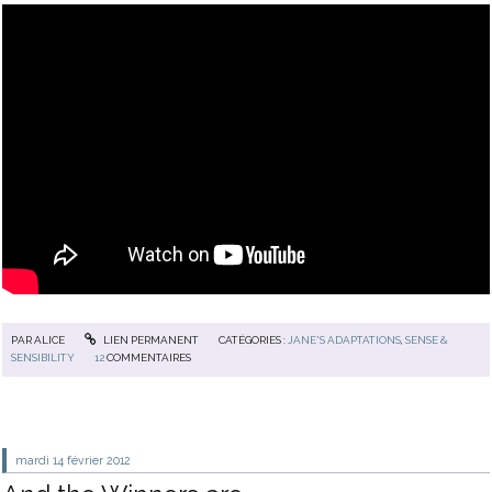
PAR
ALICE
LIEN PERMANENT
CATÉGORIES :
JANE'S ADAPTATIONS
,
SENSE &
SENSIBILITY
12
COMMENTAIRES
mardi 14
février 2012