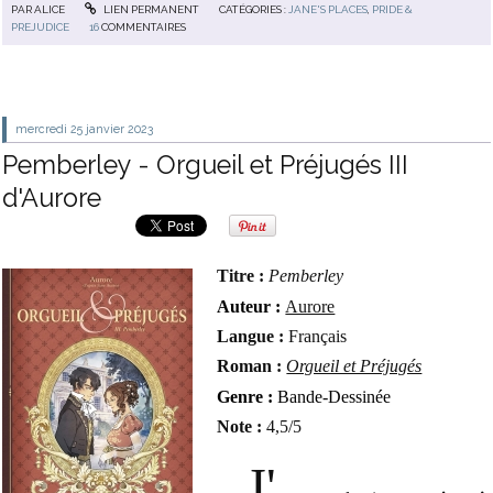
PAR
ALICE
LIEN PERMANENT
CATÉGORIES :
JANE'S PLACES
,
PRIDE &
PREJUDICE
16
COMMENTAIRES
mercredi 25
janvier 2023
Pemberley - Orgueil et Préjugés III
d'Aurore
Titre :
Pemberley
Auteur :
Aurore
Langue :
Français
Roman :
Orgueil et Préjugés
Genre :
Bande-Dessinée
Note :
4,5/5
J'