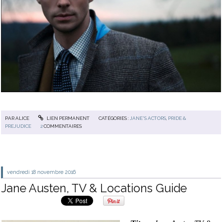
PAR
ALICE
LIEN PERMANENT
CATÉGORIES :
JANE'S ACTORS
,
PRIDE &
PREJUDICE
2
COMMENTAIRES
vendredi 18
novembre 2016
Jane Austen, TV & Locations Guide