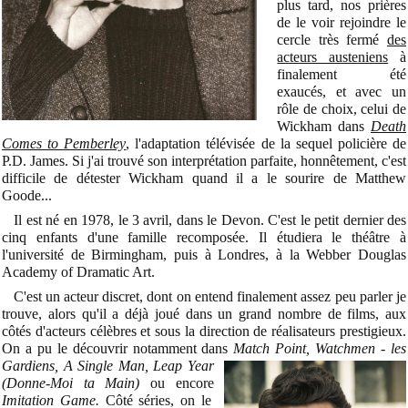
plus tard, nos prières
de le voir rejoindre le
cercle très fermé
des
acteurs austeniens
à
finalement été
exaucés, et avec un
rôle de choix, celui de
Wickham dans
Death
Comes to Pemberley
, l'adaptation télévisée de la sequel policière de
P.D. James. Si j'ai trouvé son interprétation parfaite, honnêtement, c'est
difficile de détester Wickham quand il a le sourire de Matthew
Goode...
Il est né en 1978, le 3 avril, dans le Devon. C'est le petit dernier des
cinq enfants d'une famille recomposée. Il étudiera le théâtre à
l'université de Birmingham, puis à Londres, à la Webber Douglas
Academy of Dramatic Art.
C'est un acteur discret, dont on entend finalement assez peu parler je
trouve, alors qu'il a déjà joué dans un grand nombre de films, aux
côtés d'acteurs célèbres et sous la direction de réalisateurs prestigieux.
On a pu le découvrir notamment dans
Match
Point, Watchmen - les
Gardiens, A Single Man, Leap Year
(Donne-Moi ta Main)
ou encore
Imitation Game.
Côté séries, on le