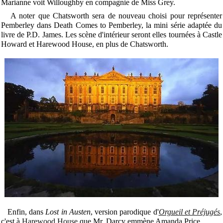
Marianne voit Willoughby en compagnie de Miss Grey.
A noter que Chatsworth sera de nouveau choisi pour représenter
Pemberley dans Death Comes to Pemberley, la mini série adaptée du
livre de P.D. James. Les scène d'intérieur seront elles tournées à Castle
Howard et Harewood House, en plus de Chatsworth.
Enfin, dans
Lost in Austen
, version parodique d'
Orgueil et Préjugés
,
c'est à
Harewood House
que Mr. Darcy emmène Amanda Price...