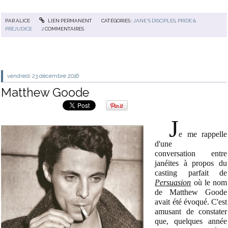
PAR
ALICE
LIEN PERMANENT
CATÉGORIES :
JANE'S DISCIPLES
,
PRIDE &
PREJUDICE
2
COMMENTAIRES
vendredi 23
décembre 2016
Matthew Goode
J
e me rappelle
d'une
conversation entre
janéites à propos du
casting parfait de
Persuasion
où le nom
de Matthew Goode
avait été évoqué. C'est
amusant de constater
que, quelques année