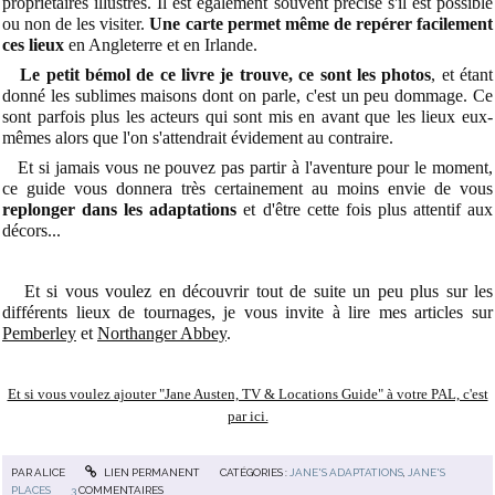
propriétaires illustres. Il est également souvent précisé s'il est possible
ou non de les visiter.
Une carte permet même de repérer facilement
ces lieux
en Angleterre et en Irlande.
Le petit bémol de ce livre je trouve, ce sont les photos
, et étant
donné les sublimes maisons dont on parle, c'est un peu dommage. Ce
sont parfois plus les acteurs qui sont mis en avant que les lieux eux-
mêmes alors que l'on s'attendrait évidement au contraire.
Et si jamais vous ne pouvez pas partir à l'aventure pour le moment,
ce guide vous donnera très certainement au moins envie de vous
replonger dans les adaptations
et d'être cette fois plus attentif aux
décors...
Et si vous voulez en découvrir tout de suite un peu plus sur les
différents lieux de tournages, je vous invite à lire mes articles sur
Pemberley
et
Northanger Abbey
.
Et si vous voulez ajouter "Jane Austen, TV & Locations Guide" à votre PAL, c'est
par ici.
PAR
ALICE
LIEN PERMANENT
CATÉGORIES :
JANE'S ADAPTATIONS
,
JANE'S
PLACES
3
COMMENTAIRES