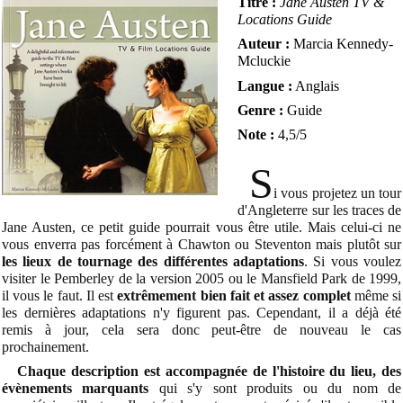
Titre :
Jane Austen TV &
Locations Guide
Auteur :
Marcia Kennedy-
Mcluckie
Langue :
Anglais
Genre :
Guide
Note :
4,5/5
S
i vous projetez un tour
d'Angleterre sur les traces de
Jane Austen, ce petit guide pourrait vous être utile. Mais celui-ci ne
vous enverra pas forcément à Chawton ou Steventon mais plutôt sur
les lieux de tournage des différentes adaptations
. Si vous voulez
visiter le Pemberley de la version 2005 ou le Mansfield Park de 1999,
il vous le faut. Il est
extrêmement bien fait et assez complet
même si
les dernières adaptations n'y figurent pas. Cependant, il a déjà été
remis à jour, cela sera donc peut-être de nouveau le cas
prochainement.
Chaque description est accompagnée de l'histoire du lieu, des
évènements marquants
qui s'y sont produits ou du nom de