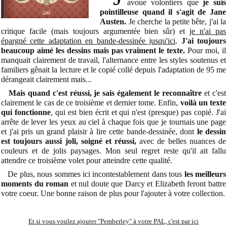
avoue volontiers que
je suis
pointilleuse quand il s'agit de Jane
Austen.
Je cherche la petite bête, j'ai la
critique facile (mais toujours argumentée bien sûr) et
je n'ai pas
épargné cette adaptation en bande-dessinée jusqu'ici
.
J'ai toujours
beaucoup aimé les dessins mais pas vraiment le texte.
Pour moi, il
manquait clairement de travail, l'alternance entre les styles soutenus et
familiers gênait la lecture et le copié collé depuis l'adaptation de 95 me
dérangeait clairement mais...
Mais quand c'est réussi, je sais également le reconnaître
et c'est
clairement le cas de ce troisième et dernier tome. Enfin,
voilà un texte
qui fonctionne
, qui est bien écrit et qui n'est (presque) pas copié. J'ai
arrête de lever les yeux au ciel à chaque fois que je tournais une page
et j'ai pris un grand plaisir à lire cette bande-dessinée, dont
le dessin
est toujours aussi joli, soigné et réussi,
avec de belles nuances de
couleurs et de jolis paysages. Mon seul regret reste qu'il ait fallu
attendre ce troisième volet pour atteindre cette qualité.
De plus, nous sommes ici incontestablement dans tous
les meilleurs
moments du roman
et nul doute que Darcy et Elizabeth feront battre
votre coeur. Une bonne raison de plus pour l'ajouter à votre collection.
Et si vous voulez ajouter "Pemberley" à votre PAL, c'est par ici