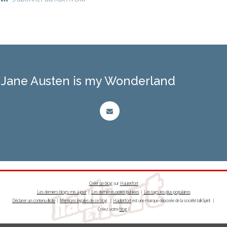
Jane Austen is my Wonderland
Créer un blog
sur
Hautetfort
Les derniers blogs mis à jour
|
Les dernières notes publiées
|
Les tags les plus populaires
Déclarer un contenu illicite
|
Mentions légales de ce blog
|
Hautetfort
est une marque déposée de la société talkSpirit |
Créez votre
blog
!