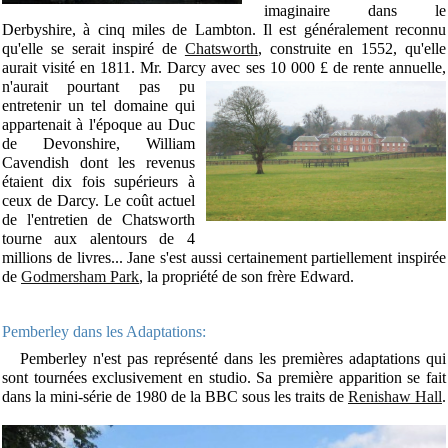
imaginaire dans le
Derbyshire, à cinq miles de Lambton. Il est généralement reconnu
qu'elle se serait inspiré de
Chatsworth
, construite en 1552, qu'elle
aurait visité en 1811. Mr. Darcy avec ses 10 000 £ de rente annuelle,
n'aurait pourtant pas
pu
entretenir un tel domaine qui
appartenait à l'époque au Duc
de Devonshire, William
Cavendish dont les revenus
étaient dix fois supérieurs à
ceux de Darcy. L
e coût actuel
de l'entretien de Chatsworth
tourne aux alentours de 4
millions de livres... Jane s'est aussi certainement partiellement inspirée
de
Godmersham Park
, la propriété de son frère Edward.
Pemberley dans les Adaptations:
Pemberley n'est pas représenté dans les premières adaptations qui
sont tournées exclusivement en studio. Sa première apparition se fait
dans la mini-série de 1980 de la BBC sous les traits de
Renishaw Hall
.