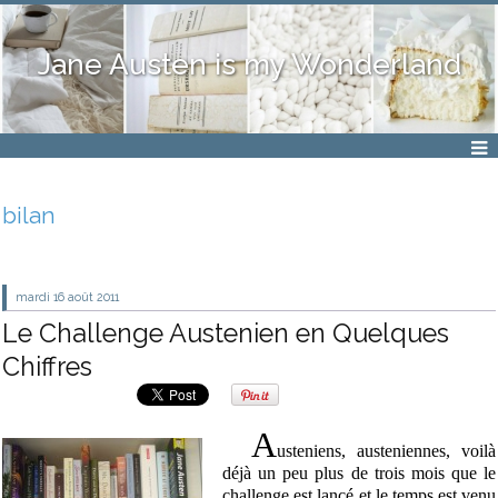
Jane Austen is my Wonderland
bilan
mardi 16
août 2011
Le Challenge Austenien en Quelques
Chiffres
A
usteniens, austeniennes, voilà
déjà un peu plus de trois mois que le
challenge est lancé et le temps est venu