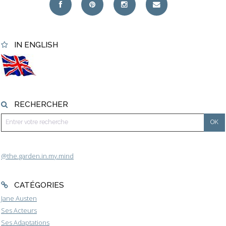
IN ENGLISH
RECHERCHER
@the.garden.in.my.mind
CATÉGORIES
Jane Austen
Ses Acteurs
Ses Adaptations