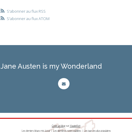
S'abonner au flux RSS
S'abonner au flux ATOM
Jane Austen is my Wonderland
Créer un blog
sur
Hautetfort
Les derniers blogs mis à jour
|
Les dernières notes publiées
|
Les tags les plus populaires