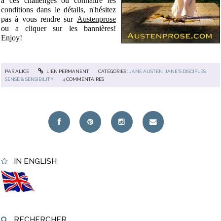
à ces challenges ou connaître les
conditions dans le détails, n'hésitez
pas à vous rendre sur
Austenprose
ou a cliquer sur les bannières!
Enjoy!
PAR
ALICE
LIEN PERMANENT
CATÉGORIES :
JANE AUSTEN
,
JANE'S DISCIPLES
,
SENSE & SENSIBILITY
4
COMMENTAIRES
IN ENGLISH
RECHERCHER