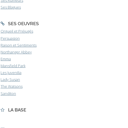
Ses Rumeurs
Ses Blagues
SES OEUVRES
Orgueil et Préjugés
Persuasion
Raison et Sentiments
Northanger Abbey
Emma
Mansfield Park
Les Juvenilia
Lady Susan
The Watsons
Sanditon
LA BASE