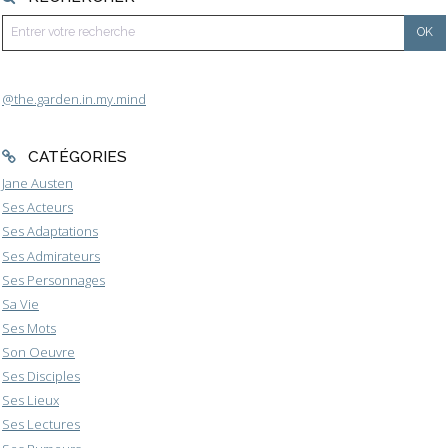
@the.garden.in.my.mind
CATÉGORIES
Jane Austen
Ses Acteurs
Ses Adaptations
Ses Admirateurs
Ses Personnages
Sa Vie
Ses Mots
Son Oeuvre
Ses Disciples
Ses Lieux
Ses Lectures