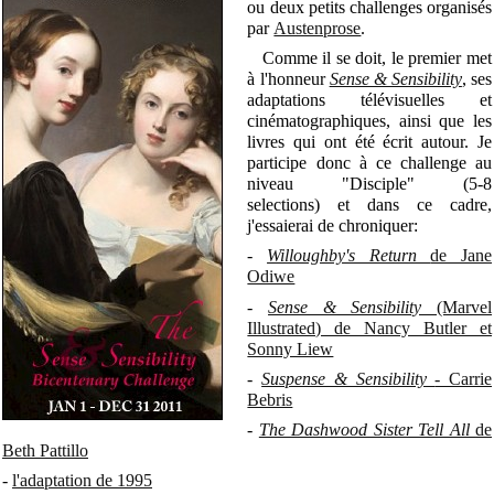
ou deux petits challenges organisés
par
Austenprose
.
Comme il se doit, le premier met
à l'honneur
Sense & Sensibility
, ses
adaptations télévisuelles et
cinématographiques, ainsi que les
livres qui ont été écrit autour. Je
participe donc à ce challenge au
niveau "Disciple" (5-8
selections) et dans ce cadre,
j'essaierai de chroniquer:
-
Willoughby's Return
de Jane
Odiwe
-
Sense & Sensibility
(Marvel
Illustrated) de Nancy Butler et
Sonny Liew
-
Suspense & Sensibility
- Carrie
Bebris
-
The Dashwood Sister Tell All
de
Beth Pattillo
-
l'adaptation de 1995