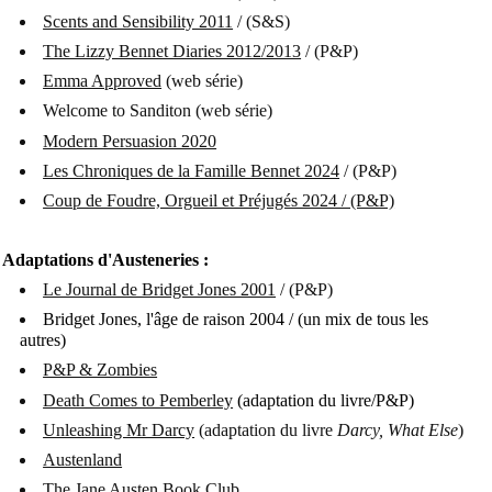
Scents and Sensibility 2011
/ (S&S)
The Lizzy Bennet Diaries 2012/2013
/ (P&P)
Emma Approved
(web série)
Welcome to Sanditon (web série)
Modern Persuasion 2020
Les Chroniques de la Famille Bennet 2024
/ (P&P)
Coup de Foudre, Orgueil et Préjugés 2024 / (P&P)
Adaptations d'Austeneries :
Le Journal de Bridget Jones 2001
/ (P&P)
Bridget Jones, l'âge de raison 2004 / (un mix de tous les
autres)
P&P & Zombies
Death Comes to Pemberley
(adaptation du livre/P&P)
Unleashing Mr Darcy
(adaptation du livre
Darcy, What Else
)
Austenland
The Jane Austen Book Club