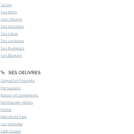
Sa Vie
Ses Mots
Son Oeuvre
Ses Disciples
Ses Lieux
Ses Lectures
Ses Rumeurs
Ses Blagues
SES OEUVRES
Orgueil et Préjugés
Persuasion
Raison et Sentiments
Northanger Abbey
Emma
Mansfield Park
Les Juvenilia
Lady Susan