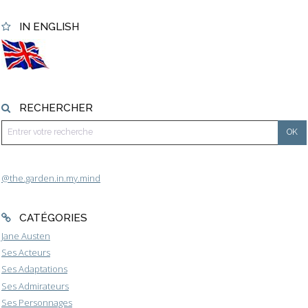
IN ENGLISH
RECHERCHER
@the.garden.in.my.mind
CATÉGORIES
Jane Austen
Ses Acteurs
Ses Adaptations
Ses Admirateurs
Ses Personnages